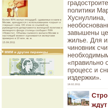
градостроит
политики Ма
Хуснуллина, 
Более 90% жилых площадей, сдаваемых в наем в
Москве, арендуются с использованием «серых» и
необоснован
«черных» схем. Об этом со ссылкой на
руководителя департамента жилищной политики и
жилищного фонда столицы сообщает РИА
завышены це
«Новости». Объемы съемного жилья в Москве в
настоящий момент оцениваются экспертами
жилье. Для 
примерно в 10 млн. кв. м.
15.09.2011
чиновник счи
МММ и другие пирамиды
необходимы
«правильно о
процесс и сн
издержки».
18.02.2011
Стро
ждут