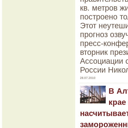
кв. метров ж
построено то
Этот неутеш
прогноз озву
пресс-конфе
вторник през
Ассоциации 
России Нико
28.07.2010
В Ал
крае
насчитывает
замороженн