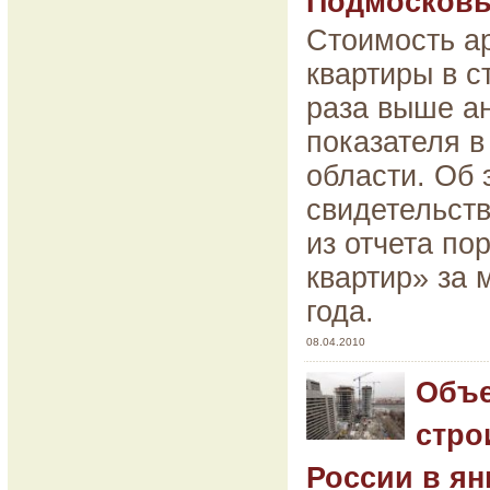
Подмосков
Стоимость а
квартиры в с
раза выше а
показателя в
области. Об 
свидетельст
из отчета по
квартир» за 
года.
08.04.2010
Объ
стро
России в ян