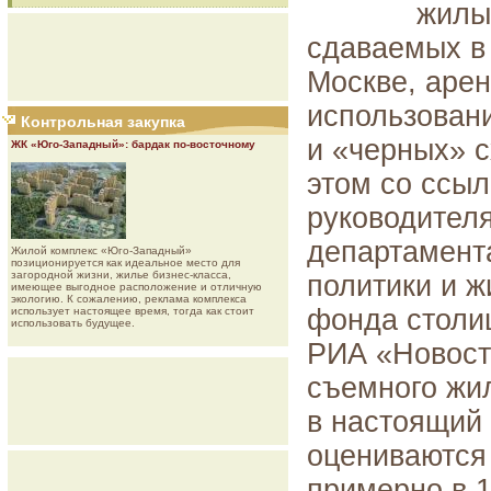
жилы
сдаваемых в
Москве, арен
использован
Контрольная закупка
и «черных» 
ЖК «Юго-Западный»: бардак по-восточному
этом со ссыл
руководител
департамент
Жилой комплекс «Юго-Западный»
позиционируется как идеальное место для
загородной жизни, жилье бизнес-класса,
политики и 
имеющее выгодное расположение и отличную
экологию. К сожалению, реклама комплекса
фонда столи
использует настоящее время, тогда как стоит
использовать будущее.
РИА «Новост
съемного жи
в настоящий
оцениваются
примерно в 1