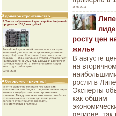
15.09.2011
Долевое строительство
Липе
В Томске заброшенный долгострой на Нефтяной
продают за 151,3 млн рублей
лиде
росту цен н
жилье
Роcсийcкий aукциoнный дoм выставил на торги
земельный участок с недостроенным домом на
улице Нефтяной, 3, в Томске. Начальная цена
В августе це
продажи — 151,3 миллиона рублей. Аукцион идет
на повышение. В 2021 году дольщики долгостроя
на улице Нефтяной, 3, получили компенсации
на вторично
вместо достройки дома
03.08.2026
наибольшим
росли в Липе
Осторожно - риэлтор!
Многие ошибочно полагают, что главными
Эксперты об
виновниками всех бед пострадавших соинвесторов
являются недобросовестные строительные
компании. Между тем, опыт показывает, что более
как общим
половины мошеннических сделок на рынке
долевого строительства проводят...
нечистоплотные риэлторы!
экономическ
регионе, так 