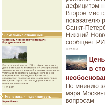
дефицитом н
Второе место
показателю 
Санкт-Петерб
Нижний Новг
Земельные отношения
Чиновницу подозревают в переделе
сообщает РИ
Бородинского поля
01.09.2011
Цены
Следственный комитет РФ возбудил уголовное
в ст
дело в отношении подмосковной муниципальной
чиновницы, подозреваемой в захвате земельного
участка на территории Бородинского военно-
исторического заповедника. Кроме того,
необоснова
следователи проверяют законность выделения
под дачное строительство и других земель в
границах заповедника.
По мнению з
11.05.2011
мэра Москвы
Экономика и недвижимость
вопросам
Черный наем