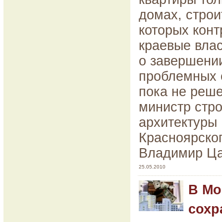
домах, строи
которых кон
краевые влас
о завершении
проблемных 
пока не реш
министр стро
архитектуры
Красноярског
Владимир Ца
25.05.2010
В Мо
сохр