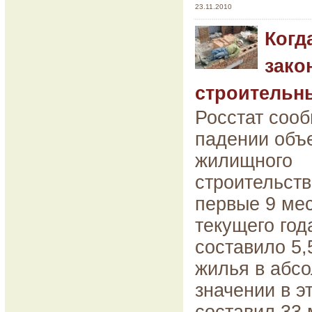
23.11.2010
Когд
зако
строительн
Росстат соо
падении объ
жилищного
строительств
первые 9 ме
текущего год
составило 5,
жилья в абс
значении в э