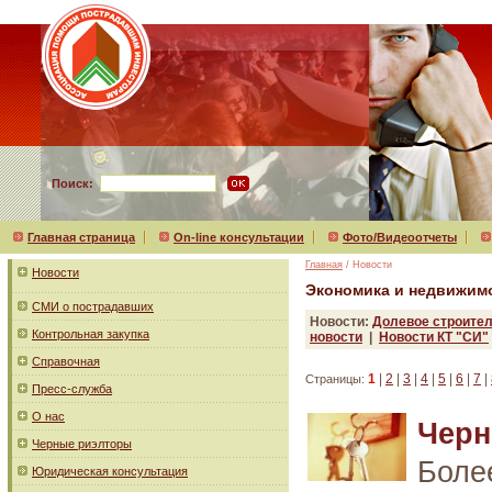
Поиск:
Главная страница
On-line консультации
Фото/Видеоотчеты
Главная
/ Новости
Новости
Экономика и недвижим
СМИ о пострадавших
Новости:
Долевое строите
Контрольная закупка
новости
|
Новости КТ "СИ"
Справочная
1
|
2
|
3
|
4
|
5
|
6
|
7
|
Страницы:
Пресс-служба
О нас
Черн
Черные риэлторы
Боле
Юридическая консультация