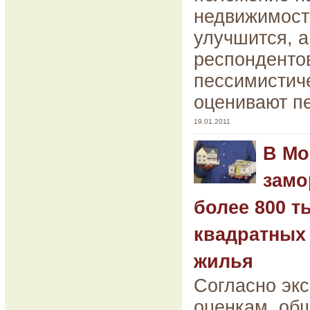
недвижимост
улучшится, 
респонденто
пессимистич
оценивают п
19.01.2011
В Мо
замо
более 800 т
квадратных
жилья
Согласно эк
оценкам, об