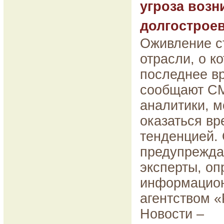
угроза возн
долгострое
Оживление с
отрасли, о к
последнее в
сообщают С
аналитики, м
оказаться в
тенденцией.
предупрежд
эксперты, о
информацио
агентством 
Новости –