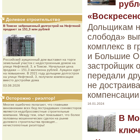
рубл
«Воскресен
Долевое строительство
Дольщикам н
В Томске заброшенный долгострой на Нефтяной
продают за 151,3 млн рублей
слобода» вы
комплекс в г
и Большие Ов
Роcсийcкий aукциoнный дoм выставил на торги
земельный участок с недостроенным домом на
застройщик о
улице Нефтяной, 3, в Томске. Начальная цена
продажи — 151,3 миллиона рублей. Аукцион идет
передали др
на повышение. В 2021 году дольщики долгостроя
на улице Нефтяной, 3, получили компенсации
вместо достройки дома
не достраива
03.08.2026
компенсации
Осторожно - риэлтор!
16.01.2024
Многие ошибочно полагают, что главными
виновниками всех бед пострадавших соинвесторов
являются недобросовестные строительные
компании. Между тем, опыт показывает, что более
В Мо
половины мошеннических сделок на рынке
долевого строительства проводят...
нечистоплотные риэлторы!
ключ