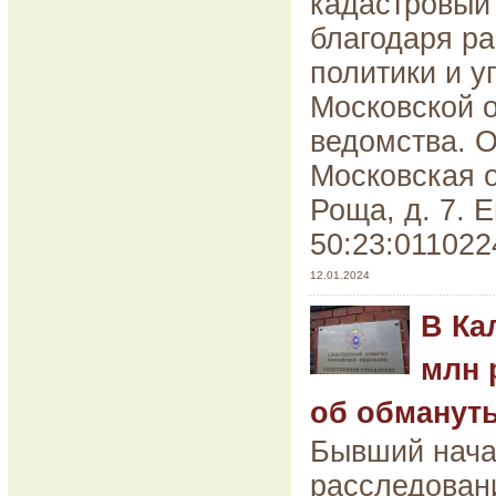
кадастровый
благодаря р
политики и у
Московской 
ведомства. О
Московская о
Роща, д. 7. 
50:23:011022
12.01.2024
В Ка
млн 
об обманут
Бывший нача
расследован