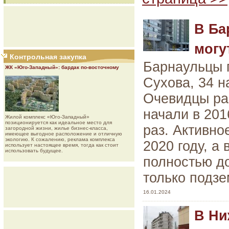
В Ба
могу
Контрольная закупка
Барнаульцы п
ЖК «Юго-Западный»: бардак по-восточному
Сухова, 34 н
Очевидцы рас
начали в 201
Жилой комплекс «Юго-Западный»
позиционируется как идеальное место для
раз. Активно
загородной жизни, жилье бизнес-класса,
имеющее выгодное расположение и отличную
экологию. К сожалению, реклама комплекса
2020 году, а
использует настоящее время, тогда как стоит
использовать будущее.
полностью до
только подз
16.01.2024
В Ни