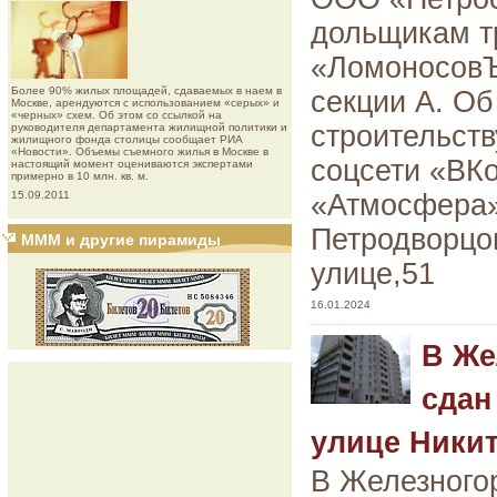
дольщикам т
«ЛомоносовЪ»
Более 90% жилых площадей, сдаваемых в наем в
секции А. Об
Москве, арендуются с использованием «серых» и
«черных» схем. Об этом со ссылкой на
строительств
руководителя департамента жилищной политики и
жилищного фонда столицы сообщает РИА
«Новости». Объемы съемного жилья в Москве в
соцсети «ВК
настоящий момент оцениваются экспертами
примерно в 10 млн. кв. м.
15.09.2011
«Атмосфера»
Петродворцо
МММ и другие пирамиды
улице,51
16.01.2024
В Же
сдан
улице Ники
В Железногор