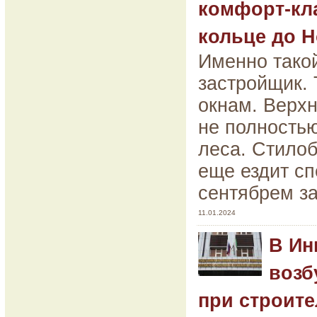
комфорт-кл
кольце до Н
Именно тако
застройщик. 
окнам. Верхн
не полность
леса. Стилоб
еще ездит сп
сентябрем за
11.01.2024
В Ин
возб
при строит