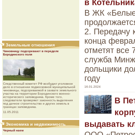
в Котельник
В ЖК «Белые 
продолжается
2. Передачу 
конца феврал
Земельные отношения
отметят все 
Чиновницу подозревают в переделе
Бородинского поля
служба Минж
дольщики до
году
Следственный комитет РФ возбудил уголовное
16.01.2024
дело в отношении подмосковной муниципальной
чиновницы, подозреваемой в захвате земельного
участка на территории Бородинского военно-
исторического заповедника. Кроме того,
В Пе
следователи проверяют законность выделения
под дачное строительство и других земель в
границах заповедника.
корп
11.05.2011
выдавать к
Экономика и недвижимость
Черный наем
ООО «Петрос