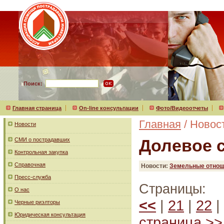
Поиск:
Главная страница
On-line консультации
Фото/Видеоотчеты
Главная
/ Новос
Новости
Долевое 
СМИ о пострадавших
Контрольная закупка
Справочная
Новости:
Земельные отнош
Пресс-служба
Страницы:
О нас
<<
|
21
|
22
|
Черные риэлторы
Юридическая консультация
страница >>