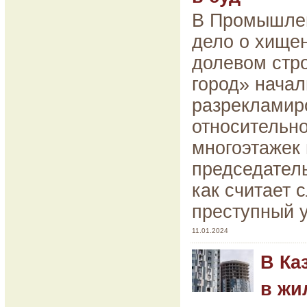
В Промышлен
дело о хище
долевом стр
город» начал
разрекламир
относительн
многоэтажек 
председател
как считает 
преступный 
11.01.2024
В Ка
в жи