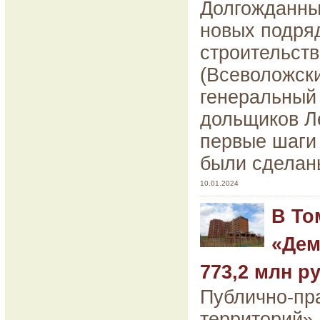
Долгожданны
новых подря
строительст
(Всеволожски
генеральный
дольщиков Л
первые шаги
были сделаны
10.01.2024
В То
«Дем
773,2 млн р
Публично-пр
территорий»