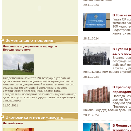
29.11.2024
В Томске в
Глава СК по
томского за
100 недост
недостроенн
является ак
28.11.2024
Земельные отношения
Чиновницу подозревают в переделе
В Туле на 
Бородинского поля
дело о мо
В следстве
возбуждены
действий со
Хауса»). Дв
использованием своего служеб
28.11.2024
Следственный комитет РФ возбудил уголовное
дело в отношении подмосковной муниципальной
чиновницы, подозреваемой в захвате земельного
В Краснояр
участка на территории Бородинского военно-
исторического заповедника. Кроме того,
справедлив
следователи проверяют законность выделения под
Полгода наз
дачное строительство и других земель в границах
дом на Грун
заповедника.
получил пра
11.05.2011
Планируется
наконец сдадут, только дольщи
28.11.2024
Экономика и недвижимость
Черный наем
В Ленингра
территори