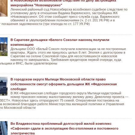
В Новосибирске возобновили следствие по делу застройщика
микрорайона "Новомарусино"
Ленинский районный суд Новосибирска возобновил судебное следствие по
уголовному делу в отношении Вадима Варвянского, застройщика ЖК
«Новомарусино». Об этом сообщает пресс-служба суда. Варвянского
обвиняют в злоупотреблении полномочиями (ч. 2 ст. 201 УК РФ) и в
т погашения задолженности (три эпизода по ст. 177 УК РФ)
В Саратове дольщики «Белого Сокола» наконец получили
компенсацию
Дольщики ООО «Белый Сокол» получили компенсации за не построенные
квартиры. Ждать этого им пришлось целых 8 лет. Эпопея с долгостроем в
Саратове на склоне Соколовой горы для несостоявшихся новоселов
наконец-то завершилась. Требования кредиторов первой очереди, куда
ольщики и ФНС, были удовлетворены
В городском округе Мытищи Московской области право
собственности смогут оформить дольщики ЖК «Федоскинская
слобода»
В ЖК «Федоскинская слобода» городского округа Мытищи кадастровый
номер присвоен новому малоэтажному жилому дому. Девелопер проекта —
СТ». Новоселье здесь отпразднуют 75 семей. Оперативная постановка на
ла возможной благодаря работе Министерства жилищной политики и Управления
по Московской области
Во Владивостока проблемный долгострой жилой комплекс
«Сафонов» сдали в эксплуатацию без отопления и постоянного
электричества