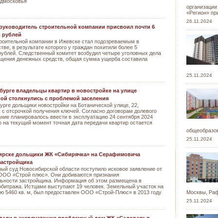
одмосковья
организации
«Регион» пр
26.11.2024
руководитель строительной компании присвоил почти 6
 рублей
роительной компании в Ижевске стал подозреваемым в
ве, в результате которого у граждан похитили более 5
ублей. Следственный комитет возбудил четыре уголовных дела
ищения денежных средств, общая сумма ущерба составила
25.11.2024
бурге владельцы квартир в новостройке на улице
ой столкнулись с проблемой заселения
урге дольщики новостройки на Ботанической улице, 22,
 с отсрочкой получения ключей. Согласно договорам долевого
ание планировалось ввести в эксплуатацию 24 сентября 2024
о на текущий момент точная дата передачи квартир остается
общеобразов
25.11.2024
ирске дольщики ЖК «Сибирячка» на Серафимовича
застройщика
ый суд Новосибирской области поступило исковое заявление от
ООО «Строй плюс». Они добиваются признания
льности застройщика. Информация об этом размещена в
рбитража. Истцами выступают 19 человек. Земельный участок на
 5460 кв. м, был предоставлен ООО «Строй-Плюс» в 2013 году
Москвы, Раф
25.11.2024