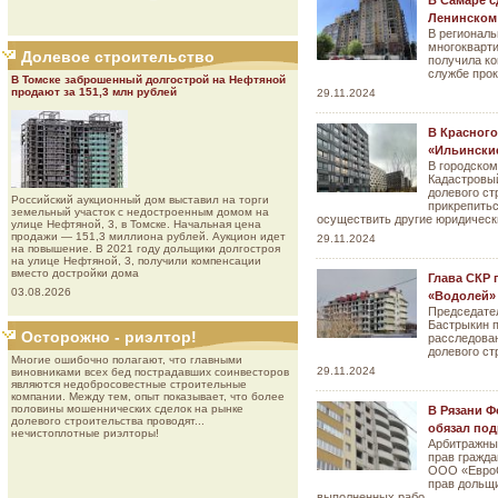
В Самаре с
Ленинском
В региональ
многокварт
Долевое строительство
получила ко
службе про
В Томске заброшенный долгострой на Нефтяной
продают за 151,3 млн рублей
29.11.2024
В Красного
«Ильинские
В городском
Кадастровы
долевого ст
Роcсийcкий aукциoнный дoм выставил на торги
прикрепитьс
земельный участок с недостроенным домом на
осуществить другие юридическ
улице Нефтяной, 3, в Томске. Начальная цена
продажи — 151,3 миллиона рублей. Аукцион идет
29.11.2024
на повышение. В 2021 году дольщики долгостроя
на улице Нефтяной, 3, получили компенсации
вместо достройки дома
Глава СКР 
03.08.2026
«Водолей»
Председате
Бастрыкин п
Осторожно - риэлтор!
расследован
долевого ст
Многие ошибочно полагают, что главными
29.11.2024
виновниками всех бед пострадавших соинвесторов
являются недобросовестные строительные
компании. Между тем, опыт показывает, что более
половины мошеннических сделок на рынке
В Рязани Ф
долевого строительства проводят...
обязал под
нечистоплотные риэлторы!
Арбитражны
прав гражда
ООО «ЕвроС
прав дольщи
выполненных рабо