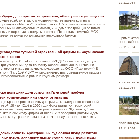
22.11.2024
озбудят дело против застройщика, обманувшего дольщиков
ручил возбудить дело о мошенничестве против крупного
стройщика «МастерСтройКомплект». Обратились заказчики почти
роенных индивидуальных домов, чьи дома застройщик оставил
ыми и перестал выходить на связь.По словам томичей, МСК
кредитованной организацией нескольких банков
Примечатель
определённы
22.11.2024
руководство тульской строительной фирмы «Ё-Хаус» завели
шенничестве
нном отделе ОП «Центральный» УМВД России по городу Туле
 три уголовных дела по факту совершения мошеннических
 стороны ряда лиц из числа руководства ООО «Партнер» («Ё-
а по ч. 3 ст. 159 УК РФ — мошенничество, совершенное лицом с
ного положения, а равно в крупном размере
ключей жил
21.11.2024
ске дольщики долгостроя на Грунтовой требуют
ой компенсации или ключи от квартир
ад в Красноярске взялись достраивать скандально известный
товой, 28 «а». Ещё в 2020 году Фонд развития территорий
во на его завершение, которое оценили в 676,4 млн рублей.
, что в 2025 году фирма «Енисей-25» завершит работы и дом
ки не могут рассчитывать на то, что получат заветные ключи
прав постр
21.11.2024
дской области Арбитражный суд обязал Фонд развития
й выплатить дополнительные компенсации дольщикам