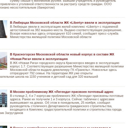
сумму свыше 6 миллионов рублей. Бывший учредитель и руководитель
 привлечен к уголовной ответственности за растрату средств граждан. ООО
изнано несостоятельным (банкротом)
В Люберцах Московской области ЖК «Liberty» ввели в эксплуатацию
В Люберцах ввели в эксплуатацию жилой комплекс «Liberty» с подземной
автостоянкой на 382 машино-места. Выдано соответствующее разрешение.
Вскоре новоселье здесь отпразднуют 610 семей, сообщает пресс-служба
Министерства жилищной политики Московской области
В Красногорске Московской области новый корпус в составе ЖК
«Новая Рига» ввели в эксплуатацию
В ЖК «Новая Рига» городского округа Красногорск введен в эксплуатацию
корпус 1.7. Соответствующее разрешение Министерство жилищной политики
Московской области выдало девелоперу ГК «Гранель». Новоселье здесь
отпразднуют 792 семьи. На территории ЖК уже открыты
ательная школа на 1150 учеников и детский сад для 320 малышей
В Москве проблемному ЖК «Легенда» присвоен почтовый адрес
В столице 2, 4 и 7 корпусам проблемного ЖК «Легенда» присвоены почтовые
адреса. Ранее их получили 1 и 3 корпуса. Сейчас таблички с адресами
вывешивают на домах. Об этом в понедельник, 25 ноября, сообщил
руководитель столичного Департамента гражданского строительства,
входящего в Комплекс градостроительной политики и строительства города
ик Загрутдинов