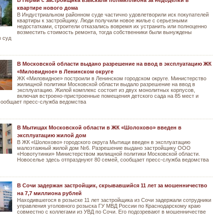
В Перми с застройщика взыскали полмиллиона за недоделки в
квартире нового дома
В Индустриальном районном суде частично удовлетворили иск покупателей
квартиры к застройщику. Люди получили новое жилье с серьезными
недостатками, строители отказались вовремя их устранить или полноценно
возместить стоимость ремонта, тогда собственники были вынуждены
в суд
В Московской области выдано разрешение на ввод в эксплуатацию ЖК
«Миловидное» в Ленинском округе
ЖК «Миловидное» построили в Ленинском городском округе. Министерство
жилищной политики Московской области выдало разрешение на ввод в
эксплуатацию. Жилой комплекс состоит из двух монолитных корпусов,
включая встроено-пристроенные помещения детского сада на 85 мест и
сообщает пресс-служба ведомства
В Мытищах Московской области в ЖК «Шолохово» введен в
эксплуатацию жилой дом
В ЖК «Шолохово» городского округа Мытищи введен в эксплуатацию
малоэтажный жилой дом №6. Разрешение выдано застройщику ООО
«Новотутинки» Министерством жилищной политики Московской области.
Новоселье здесь отпразднуют 80 семей, сообщает пресс-служба ведомства
В Сочи задержан застройщик, скрывавшийся 11 лет за мошенничество
на 7,7 миллиона рублей
Находившегося в розыске 11 лет застройщика из Сочи задержали сотрудники
управления уголовного розыска ГУ МВД России по Краснодарскому краю
совместно с коллегами из УВД по Сочи. Его подозревают в мошенничестве