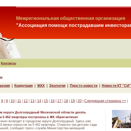
Межрегиональная общественная организация
"Ассоциация помощи пострадавшим инвестора
Контакты
во
шения
|
Коррупция
|
ЖКХ
|
Экология
|
Просто новости
|
Новости КТ "СИ"
|
8
|
9
|
10
|
11
|
12
|
13
|
14
|
15
|
16
|
17
|
18
|
19
|
20
|
Следующая страница >>
|
м округе Долгопрудный Московской области десять
а 5 462 квартиры построены в ЖК «Бригантина»
ина» возводят в городском округе Долгопрудный. Здесь уже
0 жилых корпусов на 5 462 квартиры. Открыты три детских сада
лышей, сообщает пресс-служба Министерства жилищной