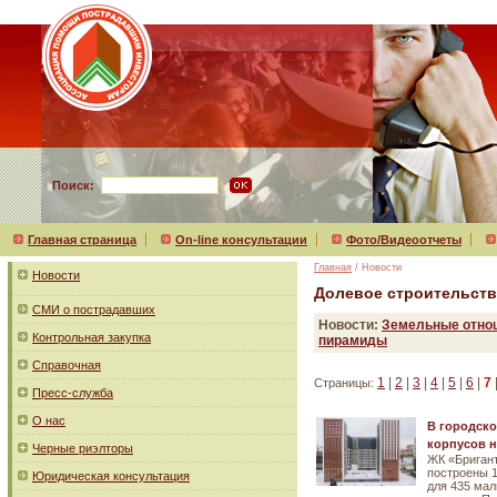
Поиск:
Главная страница
On-line консультации
Фото/Видеоотчеты
Главная
/ Новости
Новости
Долевое строительст
СМИ о пострадавших
Новости:
Земельные отно
Контрольная закупка
пирамиды
Справочная
1
|
2
|
3
|
4
|
5
|
6
|
7
Страницы:
Пресс-служба
О нас
В городско
корпусов н
Черные риэлторы
ЖК «Бригант
построены 1
Юридическая консультация
для 435 ма