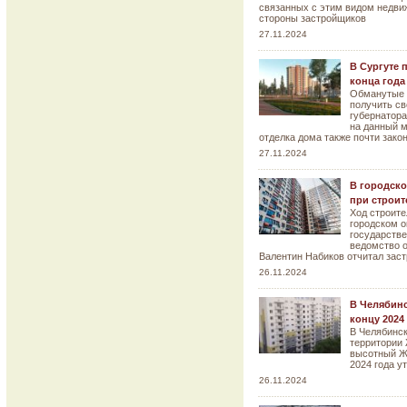
связанных с этим видом недви
стороны застройщиков
27.11.2024
В Сургуте 
конца года
Обманутые 
получить св
губернатора
на данный 
отделка дома также почти зако
27.11.2024
В городско
при строит
Ход строите
городском о
государстве
ведомство о
Валентин Набиков отчитал заст
26.11.2024
В Челябинс
концу 2024
В Челябинск
территории 
высотный ЖК
2024 года у
26.11.2024