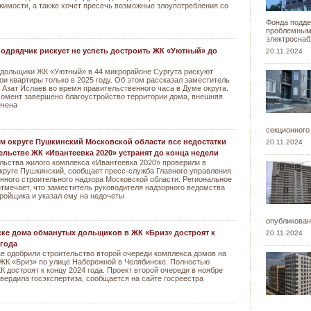
жимости, а также хочет пресечь возможные злоупотребления со
Фонда подде
проблемными
электроснаб
подрядчик рискует не успеть достроить ЖК «Уютный» до
20.11.2024
дольщики ЖК «Уютный» в 44 микрорайоне Сургута рискуют
ои квартиры только в 2025 году. Об этом рассказал заместитель
 Азат Ислаев во время правительственного часа в Думе округа.
момент завершено благоустройство территории дома, внешняя
нчена
секционного
м округе Пушкинский Московской области все недостатки
20.11.2024
ельстве ЖК «Ивантеевка 2020» устранят до конца недели
льства жилого комплекса «Ивантеевка 2020» проверили в
круге Пушкинский, сообщает пресс-служба Главного управления
нного строительного надзора Московской области. Региональное
тмечает, что заместитель руководителя надзорного ведомства
ройщика и указал ему на недочеты
опубликован
ке дома обманутых дольщиков в ЖК «Бриз» достроят к
20.11.2024
 года
е одобрили строительство второй очереди комплекса домов на
ЖК «Бриз» по улице Набережной в Челябинске. Полностью
 достроят к концу 2024 года. Проект второй очереди в ноябре
твердила госэкспертиза, сообщается на сайте госреестра