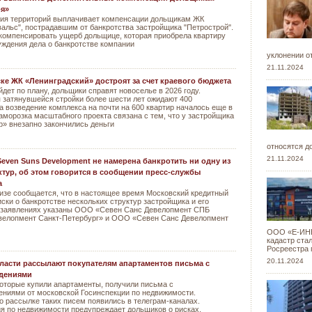
оя»
тия территорий выплачивает компенсации дольщикам ЖК
альс", пострадавшим от банкротства застройщика "Петрострой".
компенсировать ущерб дольщице, которая приобрела квартиру
уждения дела о банкротстве компании
уклонении о
21.11.2024
ке ЖК «Ленинградский» достроят за счет краевого бюджета
йдет по плану, дольщики справят новоселье в 2026 году.
 затянувшейся стройки более шести лет ожидают 400
а возведение комплекса на почти на 600 квартир началось еще в
Заморозка масштабного проекта связана с тем, что у застройщика
» внезапно закончились деньги
относятся д
21.11.2024
even Suns Development не намерена банкротить ни одну из
ктур, об этом говорится в сообщении пресс-службы
а
изе сообщается, что в настоящее время Московский кредитный
иски о банкротстве нескольких структур застройщика и его
В заявлениях указаны ООО «Севен Санс Девелопмент СПБ
велопмент Санкт-Петербург» и ООО «Севен Санс Девелопмент
ООО «Е-ИНВЕ
кадастр ста
Росреестра 
20.11.2024
ласти рассылают покупателям апартаментов письма с
дениями
оторые купили апартаменты, получили письма с
ениями от московской Госинспекции по недвижимости.
 рассылке таких писем появились в телеграм-каналах.
я по недвижимости предупреждает дольщиков о рисках,