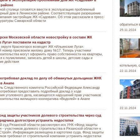
дали в эксплуатацию проблемный дом ЖК «Садовая» в
 районе
ной столице готовятся ввести в эксплуатацию проблемный
ирный дом в Ленинском районе. Соответствующее разрешение
мпания-застройщик ЖК «Садовая». Об этом рассказали в пресс-
куратуры Самарской области
обратиться 
25.11.2024
рске Московской области новостройку в составе ЖК
 Луга» поставили на кадастр
 округе Красногорск возводят ЖК «Ильинские Луга».
й номер присвоили жилому дому №17. Теперь участники
роительства могут оформить право собственности на квартиры,
я к поликлинике, записать детей в школы, детские сады и
ие действия
котельную, 
22.11.2024
потребовал доклад по делу об обманутых дольщиках ЖНК
 в Анапе
ль Следственного комитета Российской Федерации Александр
отребовал предоставить подробный доклад о ходе
ия уголовного дела, касающегося нарушений прав участников
роительства жилищного кооператива «Водолей» в Анапе
22.11.2024
онд защиты участников долевого строительства через суд
рядчика долгостроя устранить недостатки
й суд Рязанской области рассмотрел иск УНК «Фонд защиты
н - участников долевого строительства в Рязанской области» к
трой». Информация размещена в картотеке суда. Фонд защиты
ков требовал от строительной компании устранить недостатки