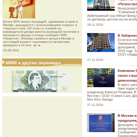
«Петростр
Фонд разви
"Северный в
Арбитражный суд обязал фонд 
по договору цессии после возб
Более 90% жилых площадей, сдаваемых в наем в
28.11.2024
Москве, арендуются с использованием «серых» и
«черных» схем. Об этом со ссылкой на
руководителя департамента жилищной политики и
жилищного фонда столицы сообщает РИА
В Хабаровс
«Новости». Объемы съемного жилья в Москве в
Если все по
настоящий момент оцениваются экспертами
Завершения
примерно в 10 млн. кв. м.
дольщиков, 
15.09.2011
2016 году. 
ООО «Лидер
27.11.2024
МММ и другие пирамиды
Компания S
своих стру
девелопер
В пресс-рел
банк подал 
владельца Алексея Рыжкова. 
Восток», ООО «Севен Санс Де
Мск Юго-Запад»
27.11.2024
В Москве в
предупреж
Дольщики, к
предупрежд
Сообщения о
Госинспекци