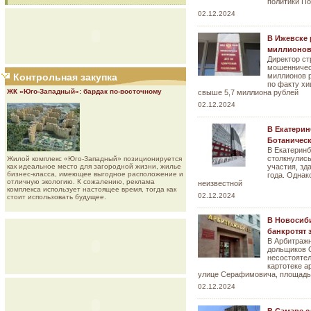
политики П
02.12.2024
В Ижевске 
миллионов
Директор ст
мошенничест
Контрольная закупка
миллионов р
по факту х
ЖК «Юго-Западный»: бардак по-восточному
свыше 5,7 миллиона рублей
02.12.2024
В Екатерин
Ботаническ
В Екатеринб
столкнулись
Жилой комплекс «Юго-Западный» позиционируется
как идеальное место для загородной жизни, жилье
участия, зд
бизнес-класса, имеющее выгодное расположение и
года. Однак
отличную экологию. К сожалению, реклама
неизвестной
комплекса использует настоящее время, тогда как
02.12.2024
стоит использовать будущее.
В Новосиб
банкротят 
В Арбитражн
дольщиков 
несостояте
картотеке а
улице Серафимовича, площадью
02.12.2024