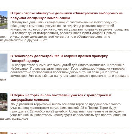
В Красноярске обманутые дольщики «Златоулочки» выборочно не
получают обещанную компенсацию
Обманутые дольщики скандальной «Златоулочки» не могут получить
обещанную компенсацию уже почти год. Фонд развития территорий
игнорирует их несмотря на то, что государство исправно выделяет средства
на возврат денег потерпевшим, рассказывает юрист Андрей Примак.
но, что некоторым дольщикам все же выплатили обещанные деньги по
м документам, а другим – нет
В Чебоксарах долгострой ЖК «Гагарин» прошел проверку
Госстройнадзора
20 ноября стало знаменательной датой для жилого комплекса «Гагарин» в
Чебоксарах. По результатам проверки, Госстройнадзор Чувашии утвердил
соответствие требованиям проектной документации позиции 2 в этом
комплексе. Это важный шаг на пути к завершению строительства и передаче
ьцам
В Перми на торги вновь выставлен участок с долгостроем в
микрорайоне Левшино
Фонд развития территорий вновь объявил торги по продаже земельного
участка под долгостроем по ул. Цимлянской, 28 в Перми. Торги будут
проходить с 22 ноября по 22 декабря. Средства, полученные от передачи
участка новым инвесторам, фонд будет использовать для восстановления
адавших дольщиков