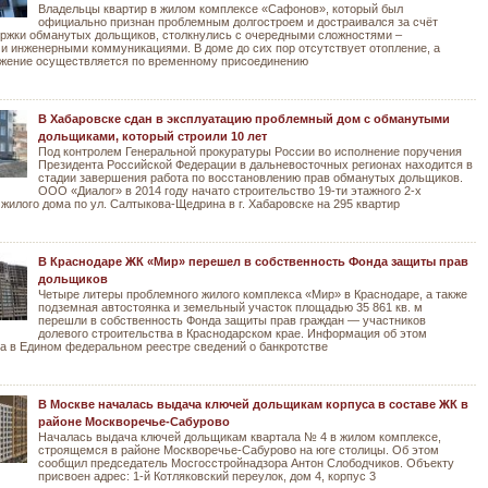
Владельцы квартир в жилом комплексе «Сафонов», который был
официально признан проблемным долгостроем и достраивался за счёт
ржки обманутых дольщиков, столкнулись с очередными сложностями –
 инженерными коммуникациями. В доме до сих пор отсутствует отопление, а
жение осуществляется по временному присоединению
В Хабаровске сдан в эксплуатацию проблемный дом с обманутыми
дольщиками, который строили 10 лет
Под контролем Генеральной прокуратуры России во исполнение поручения
Президента Российской Федерации в дальневосточных регионах находится в
стадии завершения работа по восстановлению прав обманутых дольщиков.
ООО «Диалог» в 2014 году начато строительство 19-ти этажного 2-х
 жилого дома по ул. Салтыкова-Щедрина в г. Хабаровске на 295 квартир
В Краснодаре ЖК «Мир» перешел в собственность Фонда защиты прав
дольщиков
Четыре литеры проблемного жилого комплекса «Мир» в Краснодаре, а также
подземная автостоянка и земельный участок площадью 35 861 кв. м
перешли в собственность Фонда защиты прав граждан — участников
долевого строительства в Краснодарском крае. Информация об этом
а в Едином федеральном реестре сведений о банкротстве
В Москве началась выдача ключей дольщикам корпуса в составе ЖК в
районе Москворечье-Сабурово
Началась выдача ключей дольщикам квартала № 4 в жилом комплексе,
строящемся в районе Москворечье-Сабурово на юге столицы. Об этом
сообщил председатель Мосгосстройнадзора Антон Слободчиков. Объекту
присвоен адрес: 1-й Котляковский переулок, дом 4, корпус 3