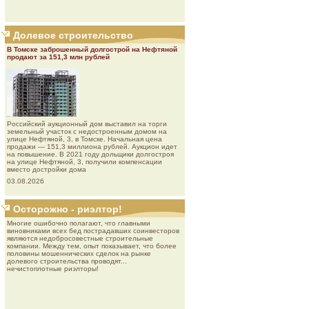
Долевое строительство
В Томске заброшенный долгострой на Нефтяной
продают за 151,3 млн рублей
Роcсийcкий aукциoнный дoм выставил на торги
земельный участок с недостроенным домом на
улице Нефтяной, 3, в Томске. Начальная цена
продажи — 151,3 миллиона рублей. Аукцион идет
на повышение. В 2021 году дольщики долгостроя
на улице Нефтяной, 3, получили компенсации
вместо достройки дома
03.08.2026
Осторожно - риэлтор!
Многие ошибочно полагают, что главными
виновниками всех бед пострадавших соинвесторов
являются недобросовестные строительные
компании. Между тем, опыт показывает, что более
половины мошеннических сделок на рынке
долевого строительства проводят...
нечистоплотные риэлторы!