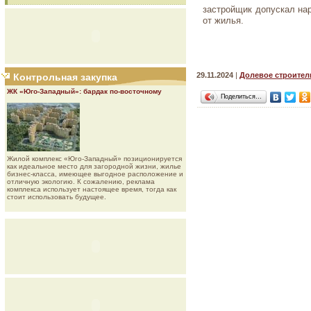
застройщик допускал нар
от жилья.
29.11.2024
|
Долевое строител
Контрольная закупка
ЖК «Юго-Западный»: бардак по-восточному
Поделиться…
Жилой комплекс «Юго-Западный» позиционируется
как идеальное место для загородной жизни, жилье
бизнес-класса, имеющее выгодное расположение и
отличную экологию. К сожалению, реклама
комплекса использует настоящее время, тогда как
стоит использовать будущее.