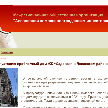
Межрегиональная общественная организация
"Ассоциация помощи пострадавшим инвестора
Контакты
ьство
плуатацию проблемный дом ЖК «Садовая» в Ленинском район
В региональной столице готовятся ввести в экспл
Соответствующее разрешение получила компания-застрой
Самарской области.
В прокуратуре напомнили, что жилой комплекс начали 
что дом сдадут в эксплуатацию в 2021 году. При этом до
строительства. Тогда в дело вмешался надзорный орган.
Сотрудники прокуратуры пристально следили за строите