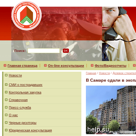
Поиск:
Главная страница
On-line консультации
Фото/Видеоотчеты
Главная
/
Новости
/
Долевое строител
Новости
В Самаре сдали в экс
СМИ о пострадавших
Контрольная закупка
Справочная
Пресс-служба
О нас
Черные риэлторы
Юридическая консультация