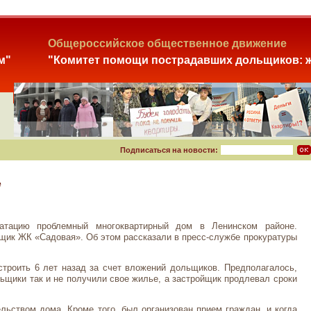
Общероссийское общественное движение
м"
"Комитет помощи пострадавших дольщиков: ж
Подписаться на новости:
е
уатацию проблемный многоквартирный дом в Ленинском районе.
щик ЖК «Садовая». Об этом рассказали в пресс-службе прокуратуры
строить 6 лет назад за счет вложений дольщиков. Предполагалось,
льщики так и не получили свое жилье, а застройщик продлевал сроки
льством дома. Кроме того, был организован прием граждан, и когда