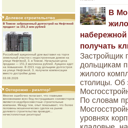
В Мо
Долевое строительство
жило
В Томске заброшенный долгострой на Нефтяной
продают за 151,3 млн рублей
набережной
получать к
Застройщик 
Роcсийcкий aукциoнный дoм выставил на торги
земельный участок с недостроенным домом на
улице Нефтяной, 3, в Томске. Начальная цена
дольщикам п
продажи — 151,3 миллиона рублей. Аукцион идет
на повышение. В 2021 году дольщики долгостроя
на улице Нефтяной, 3, получили компенсации
жилого комп
вместо достройки дома
03.08.2026
столицы. Об
Мосгосстрой
Осторожно - риэлтор!
Многие ошибочно полагают, что главными
По словам п
виновниками всех бед пострадавших соинвесторов
являются недобросовестные строительные
компании. Между тем, опыт показывает, что более
Мосгосстрой
половины мошеннических сделок на рынке
долевого строительства проводят...
нечистоплотные риэлторы!
уровнях корп
кладовые, н