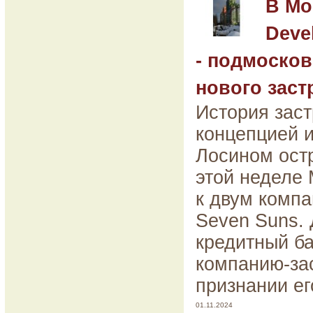
В Мо
Deve
- подмоско
нового зас
История зас
концепцией и
Лосином остр
этой неделе 
к двум комп
Seven Suns. 
кредитный ба
компанию-за
признании ег
01.11.2024