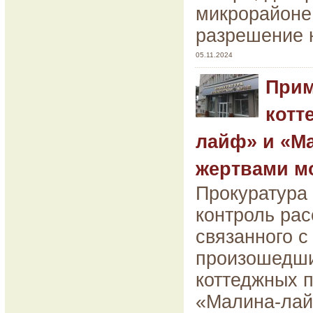
микрорайоне
разрешение н
05.11.2024
Прим
котт
лайф» и «М
жертвами м
Прокуратура 
контроль рас
связанного 
произошедши
коттеджных 
«Малина-лай