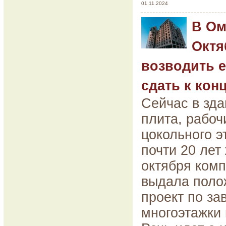
01.11.2024
В Ом
Октя
возводить е
сдать к конц
Сейчас в зда
плита, рабоч
цокольного э
почти 20 лет
октября ком
выдала поло
проект по з
многоэтажки 