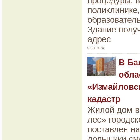
процедуры, в
поликлинике,
образователь
Здание полу
адрес
02.11.2024
В Ба
обла
«Измайловск
кадастр
Жилой дом в
лес» городск
поставлен на
дольщики см