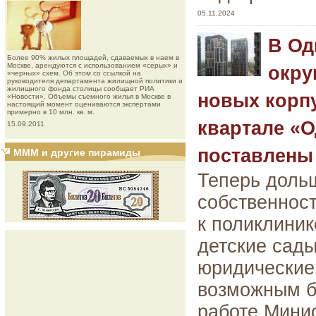
05.11.2024
В Од
Более 90% жилых площадей, сдаваемых в наем в
Москве, арендуются с использованием «серых» и
окру
«черных» схем. Об этом со ссылкой на
руководителя департамента жилищной политики и
жилищного фонда столицы сообщает РИА
новых корпу
«Новости». Объемы съемного жилья в Москве в
настоящий момент оцениваются экспертами
примерно в 10 млн. кв. м.
квартале «
15.09.2011
поставлены 
МММ и другие пирамиды
Теперь доль
собственност
к поликлиник
детские сады
юридические 
возможным б
работе Мини