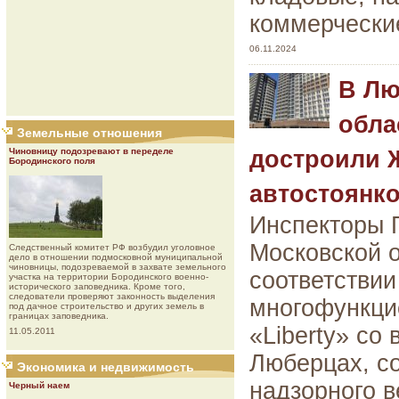
коммерчески
06.11.2024
В Лю
обла
Земельные отношения
Чиновницу подозревают в переделе
достроили 
Бородинского поля
автостоянк
Инспекторы 
Московской 
Следственный комитет РФ возбудил уголовное
дело в отношении подмосковной муниципальной
чиновницы, подозреваемой в захвате земельного
соответствии
участка на территории Бородинского военно-
исторического заповедника. Кроме того,
следователи проверяют законность выделения
многофункци
под дачное строительство и других земель в
границах заповедника.
«Liberty» со
11.05.2011
Люберцах, с
Экономика и недвижимость
надзорного 
Черный наем