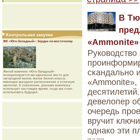
В Тю
пред
Контрольная закупка
«Ammonite» 
ЖК «Юго-Западный»: бардак по-восточному
Руководство
проинформир
скандально и
Жилой комплекс «Юго-Западный»
позиционируется как идеальное место для
загородной жизни, жилье бизнес-класса,
«Ammonite», 
имеющее выгодное расположение и отличную
экологию. К сожалению, реклама комплекса
использует настоящее время, тогда как стоит
десятилетий.
использовать будущее.
девелопер об
очередь прое
вручит ключи
однако эти 
06.11.2024