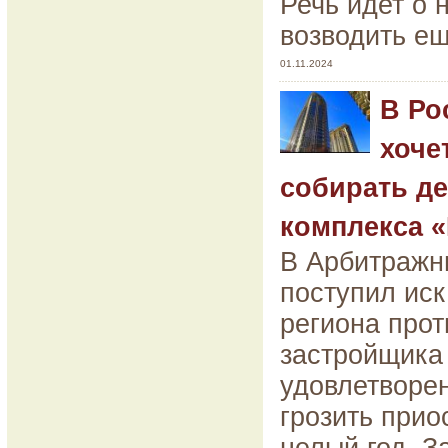
Речь идет о 
возводить ещ
01.11.2024
В Ро
хоче
собирать д
комплекса «
В Арбитражн
поступил иск
региона прот
застройщика
удовлетворе
грозить прио