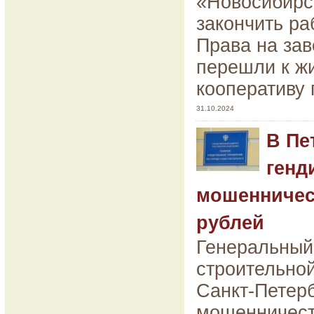
«Новосибирс
закончить ра
Права на за
перешли к ж
кооперативу
31.10.2024
В Пе
генд
мошенничес
рублей
Генеральный
строительной
Санкт-Петерб
мошенничест