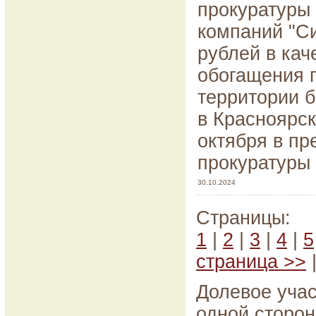
прокуратуры 
компаний "С
рублей в кач
обогащения 
территории 
в Красноярск
октября в пр
прокуратуры
30.10.2024
Страницы:
1
|
2
|
3
|
4
|
5
страница >>
Долевое учас
одной сторон