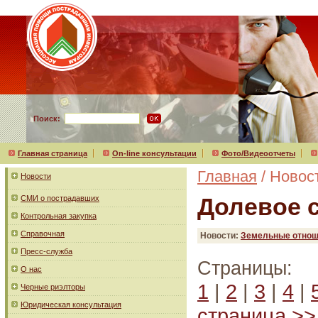
Поиск:
Главная страница
On-line консультации
Фото/Видеоотчеты
Главная
/ Новос
Новости
Долевое 
СМИ о пострадавших
Контрольная закупка
Справочная
Новости:
Земельные отнош
Пресс-служба
Страницы:
О нас
1
|
2
|
3
|
4
|
Черные риэлторы
Юридическая консультация
страница >>