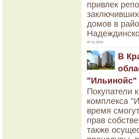
привлек репо
заключивших
домов в рай
Надеждинско
05.11.2024
В Кр
обла
"Ильинойс"
Покупатели к
комплекса "
время смогу
прав собстве
также осуще