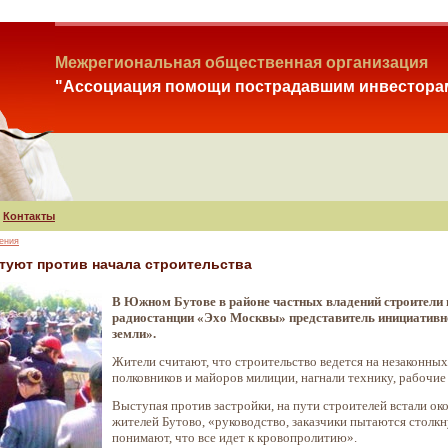
Межрегиональная общественная организация
"Ассоциация помощи пострадавшим инвестора
Контакты
ения
туют против начала строительства
В Южном Бутове в районе частных владений строители 
радиостанции «Эхо Москвы» представитель инициативно
земли».
Жители считают, что строительство ведется на незаконны
полковников и майоров милиции, нагнали технику, рабочи
Выступая против застройки, на пути строителей встали о
жителей Бутово, «руководство, заказчики пытаются столкну
понимают, что все идет к кровопролитию».