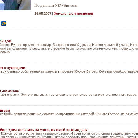
По данным NEWSru.com
16.05.2007
|
Земельные отношения
ой дом
 Южного Бутово произошел пожар. Загорелся жилой дом на Новооскольской улице. Из
ьным запозданием. В результате строение было полностью охвачено огнем и обрушило
тельно.
ся с бутовцами
ься с пятью собственниками земли в поселке Южное Бутово. Об этом сообщил преф
я избиению
хают страсти. Жители пытаются остановить строительство на месте снесенных домов.
 штурм
строй» приняло решение сломить сопротивление жителей Южного Бутово, из-за действ
йно: дома остались на месте, жителей не осаждали
в Южном Бутово встретили на родной земле. И хотя попыток силового воздействия но
 на встречу инициативной группы, чтобы обсудить план дальнейших действий. Затем 