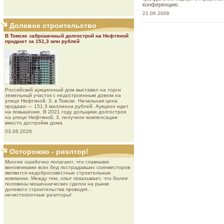
конференцию.
21.06.2006
Долевое строительство
В Томске заброшенный долгострой на Нефтяной
продают за 151,3 млн рублей
Роcсийcкий aукциoнный дoм выставил на торги
земельный участок с недостроенным домом на
улице Нефтяной, 3, в Томске. Начальная цена
продажи — 151,3 миллиона рублей. Аукцион идет
на повышение. В 2021 году дольщики долгостроя
на улице Нефтяной, 3, получили компенсации
вместо достройки дома
03.08.2026
Осторожно - риэлтор!
Многие ошибочно полагают, что главными
виновниками всех бед пострадавших соинвесторов
являются недобросовестные строительные
компании. Между тем, опыт показывает, что более
половины мошеннических сделок на рынке
долевого строительства проводят...
нечистоплотные риэлторы!