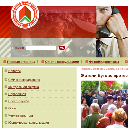
Поиск:
Главная страница
On-line консультации
Фото/Видеоотчеты
Главная
/
Новости
/
Земельные отнош
Новости
Жители Бутово протес
СМИ о пострадавших
Контрольная закупка
Справочная
Пресс-служба
О нас
Черные риэлторы
Юридическая консультация