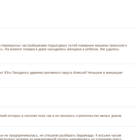
-за перекрытых застройщиками подъездных путей пожарные машины приехали к
сь. На момент пожара в доме находились женщина и ребенок. Им удалось
ект Юго-Западного административного округа Алексей Челышев в минувшие
ий которых в поселке пока так и не началось строительство жилых домов.
чью не предпринималась, не спешили разбирать баррикады. К восьми часам
несколько человек из инициативной группы направились на утреннюю пресс