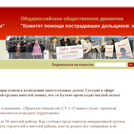
Общероссийское общественное движение
м"
"Комитет помощи пострадавших дольщиков: ж
Подписаться на новости:
приступили к возведению многоэтажных домов. Сегодня в эфире
й группы жителей заявил, что «в Бутово происходит наглый захват
х основаниях: «Приехало начальство СУ-1 «Главмосстроя», пригнали
е пытаются огородить территорию».
коло 50 жителей района. Как сообщил представитель инициативной группы
ть строителей и жителей района, власти делают все специально и не