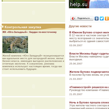
Поделиться…
Другие новости
Контрольная закупка
ЖК «Юго-Западный»: бардак по-восточному
В Южном Бутово сгорел жил
В 12 часов в частном секторе
месту возгорания со значител
выбраться из здания самостоя
03.09.2007
Власти Москвы будут судить
Жилой комплекс «Юго-Западный» позиционируется
Власти Москвы намерены судит
как идеальное место для загородной жизни, жилье
выходные.
бизнес-класса, имеющее выгодное расположение и
25.06.2007
отличную экологию. К сожалению, реклама
комплекса использует настоящее время, тогда как
стоит использовать будущее.
Жители Бутово подвергаютс
В поселке Бутово вновь не ути
21.03.2007
«Главмосстрой» решился на
Руководство компании «Главмос
21.05.2007
Ночь в Бутово прошла споко
Утро жители частного сектора 
гражданский караул отправился