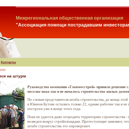
Межрегиональная общественная организация
"Ассоциация помощи пострадавшим инвестора
Контакты
ения
ся на штурм
Руководство компании «Главмосстрой» приняло решение сл
поселке пока так и не началось строительство жилых домов
По словам представителя штаба строительства, до конца это
в Южном Бутове остались только 22, однако рабочие так и не
построен уже в конце этого года.
Пока не удается даже огородить территорию строительства -
возведен вокруг стройплощадки. Протестующие заявляют, чт
штабе строительства это опровергают.