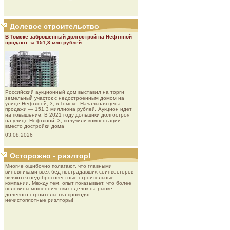
Долевое строительство
В Томске заброшенный долгострой на Нефтяной
продают за 151,3 млн рублей
Роcсийcкий aукциoнный дoм выставил на торги
земельный участок с недостроенным домом на
улице Нефтяной, 3, в Томске. Начальная цена
продажи — 151,3 миллиона рублей. Аукцион идет
на повышение. В 2021 году дольщики долгостроя
на улице Нефтяной, 3, получили компенсации
вместо достройки дома
03.08.2026
Осторожно - риэлтор!
Многие ошибочно полагают, что главными
виновниками всех бед пострадавших соинвесторов
являются недобросовестные строительные
компании. Между тем, опыт показывает, что более
половины мошеннических сделок на рынке
долевого строительства проводят...
нечистоплотные риэлторы!