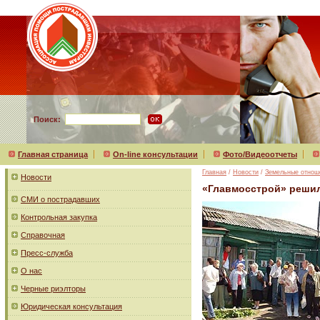
Поиск:
Главная страница
On-line консультации
Фото/Видеоотчеты
Главная
/
Новости
/
Земельные отнош
Новости
«Главмосстрой» решил
СМИ о пострадавших
Контрольная закупка
Справочная
Пресс-служба
О нас
Черные риэлторы
Юридическая консультация