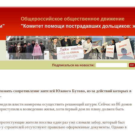
Общероссийское общественное движение
м"
"Комитет помощи пострадавших дольщиков: ж
Подписаться на новости:
омить сопротивление жителей Южного Бутово, из-за действий которых в
.
й недели власти намерены осуществить решающий штурм. Сейчас из 86 домов
 приступили к возведению жилья, хотя первый дом по плану должен быть
 протестующие жители поселка один раз уже сломали забор, который был
о у строителей отсутствуют правильно оформленные документы. Однако в