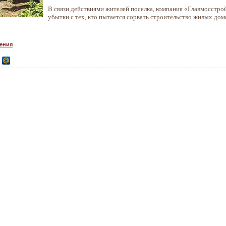
В связи действиями жителей поселка, компания «Главмосстрой»
убытки с тех, кто пытается сорвать строительство жилых до
ения