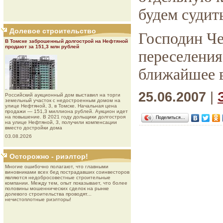
будем судить
Долевое строительство
Господин Че
В Томске заброшенный долгострой на Нефтяной
продают за 151,3 млн рублей
переселения
ближайшее в
25.06.2007
|
Роcсийcкий aукциoнный дoм выставил на торги
земельный участок с недостроенным домом на
улице Нефтяной, 3, в Томске. Начальная цена
продажи — 151,3 миллиона рублей. Аукцион идет
на повышение. В 2021 году дольщики долгостроя
Поделиться…
на улице Нефтяной, 3, получили компенсации
вместо достройки дома
03.08.2026
Осторожно - риэлтор!
Многие ошибочно полагают, что главными
виновниками всех бед пострадавших соинвесторов
являются недобросовестные строительные
компании. Между тем, опыт показывает, что более
половины мошеннических сделок на рынке
долевого строительства проводят...
нечистоплотные риэлторы!