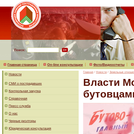
Поиск:
Главная страница
On-line консультации
Фото/Видеоотчеты
Главная
/
Новости
/
Земельные отноше
Новости
Власти М
СМИ о пострадавших
бутовцам
Контрольная закупка
Справочная
Пресс-служба
О нас
Черные риэлторы
Юридическая консультация