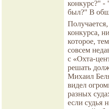
конкурс?" - 
был?" В обще
Получается,
конкурса, н
которое, те
совсем неда
с «Охта-цен
решать долж
Михаил Беля
видел огром
разных суда
если судья н