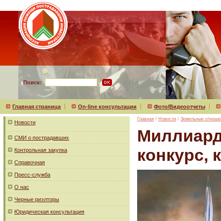
Поиск:
Главная страница
On-line консультации
Фото/Видеоотчеты
Главная
/
Новости
/
Земельные отноше
Новости
Миллиард
СМИ о пострадавших
конкурс, 
Контрольная закупка
Справочная
Пресс-служба
О нас
Черные риэлторы
Юридическая консультация