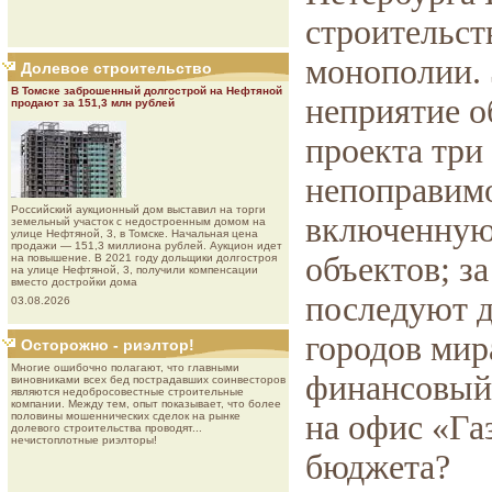
строительст
монополии. 
Долевое строительство
В Томске заброшенный долгострой на Нефтяной
неприятие о
продают за 151,3 млн рублей
проекта три
непоправимо
Роcсийcкий aукциoнный дoм выставил на торги
включенную
земельный участок с недостроенным домом на
улице Нефтяной, 3, в Томске. Начальная цена
продажи — 151,3 миллиона рублей. Аукцион идет
объектов; з
на повышение. В 2021 году дольщики долгостроя
на улице Нефтяной, 3, получили компенсации
вместо достройки дома
последуют д
03.08.2026
городов мира
Осторожно - риэлтор!
Многие ошибочно полагают, что главными
финансовый 
виновниками всех бед пострадавших соинвесторов
являются недобросовестные строительные
компании. Между тем, опыт показывает, что более
на офис «Га
половины мошеннических сделок на рынке
долевого строительства проводят...
нечистоплотные риэлторы!
бюджета?