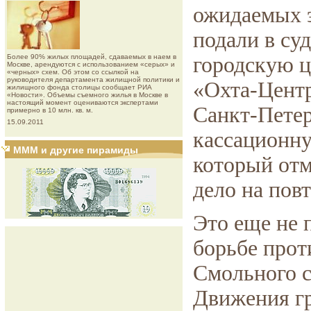
ожидаемых э
подали в су
Более 90% жилых площадей, сдаваемых в наем в
городскую ц
Москве, арендуются с использованием «серых» и
«черных» схем. Об этом со ссылкой на
руководителя департамента жилищной политики и
«Охта-Центр
жилищного фонда столицы сообщает РИА
«Новости». Объемы съемного жилья в Москве в
настоящий момент оцениваются экспертами
Санкт-Петер
примерно в 10 млн. кв. м.
15.09.2011
кассационну
МММ и другие пирамиды
который отм
дело на пов
Это еще не 
борьбе прот
Смольного с
Движения г