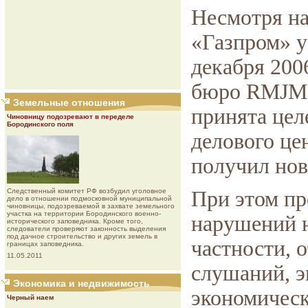
Несмотря на
«Газпром» ус
декабря 200
бюро RMJM L
Земельные отношения
принята цел
Чиновницу подозревают в переделе
Бородинского поля
делового цен
получил нов
Следственный комитет РФ возбудил уголовное
При этом п
дело в отношении подмосковной муниципальной
чиновницы, подозреваемой в захвате земельного
участка на территории Бородинского военно-
нарушений н
исторического заповедника. Кроме того,
следователи проверяют законность выделения
под дачное строительство и других земель в
частности, 
границах заповедника.
11.05.2011
слушаний, э
Экономика и недвижимость
экономическ
Черный наем