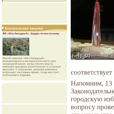
Контрольная закупка
ЖК «Юго-Западный»: бардак по-восточному
Жилой комплекс «Юго-Западный»
позиционируется как идеальное место для
загородной жизни, жилье бизнес-класса,
имеющее выгодное расположение и отличную
экологию. К сожалению, реклама комплекса
соответствует
использует настоящее время, тогда как стоит
использовать будущее.
Напомним, 13 
Законодательн
городскую из
вопросу прове