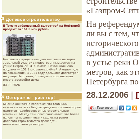
строительстве
«Газпром-Сит
Долевое строительство
На референдум
В Томске заброшенный долгострой на Нефтяной
продают за 151,3 млн рублей
ли вы с тем, ч
исторического
административ
Роcсийcкий aукциoнный дoм выставил на торги
в устье реки 
земельный участок с недостроенным домом на
улице Нефтяной, 3, в Томске. Начальная цена
метров, как э
продажи — 151,3 миллиона рублей. Аукцион идет
на повышение. В 2021 году дольщики долгостроя
на улице Нефтяной, 3, получили компенсации
Петербурга по
вместо достройки дома
03.08.2026
28.12.2006
|
Осторожно - риэлтор!
Многие ошибочно полагают, что главными
виновниками всех бед пострадавших соинвесторов
Поделиться…
являются недобросовестные строительные
компании. Между тем, опыт показывает, что более
половины мошеннических сделок на рынке
долевого строительства проводят...
нечистоплотные риэлторы!