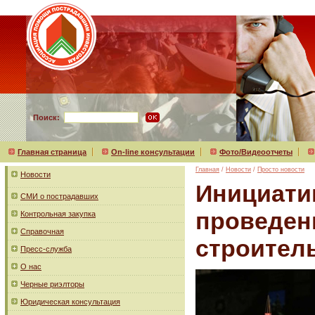
Поиск:
Главная страница
On-line консультации
Фото/Видеоотчеты
Главная
/
Новости
/
Просто новости
Новости
Инициатив
СМИ о пострадавших
проведен
Контрольная закупка
Справочная
строител
Пресс-служба
О нас
Черные риэлторы
Юридическая консультация