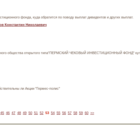
стиционного фонда, куда обратится по поводу выплат дивидентов и других выплат.
ов Константин Николаевич
ерного общества открытого типа"ПЕРМСКИЙ ЧЕКОВЫЙ ИНВЕСТИЦИОННЫЙ ФОНД" купле
йствительны ли Акции "Гермес-полис"
45
46
47
48
49
50
51
52
53
54
55
56
57
58
59
60
>>