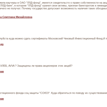
ила ваучеры в ОАО "ЛЛД-фонд", имеется свидетельсто о праве собственности на акц
"ЛЛД-банк", в котором "ЛЛД-фонд" хранил свои активы, признан банкторотом и ликвиди
ичего не получат. Почему государство допускает возможность наличия таких обходных
а Семтлана Михайловна
луйста куда можно сдать сертификаты Московский Чековый Инвестиционный Фонд.И по
ндр
-ХЛЕБ, AVVA ? Защищены ли права акционеров этих акций?
лав
естиционного фонда соц.защиты "СОЮЗ". Куда обратиться по поводу их существования
лав