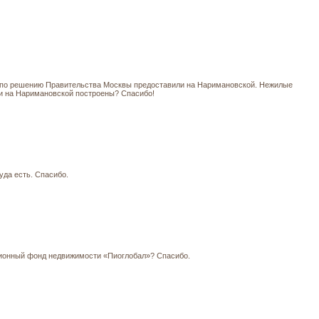
иру по решению Правительства Москвы предоставили на Наримановской. Нежилые
ажи на Наримановской построены? Спасибо!
уда есть. Спасибо.
ционный фонд недвижимости «Пиоглобал»? Спасибо.