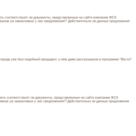
ить соответствуют ли документы, представленные на сайте компании ЖСК
. слишком уж заманчивые у них предложения!? Действительно ли данные предложения
 городе уже был подобный прецедент, о нём даже рассказывали в программе "Вести".
нить соответствуют ли документы, представленные на сайте компании ЖСК
 слижком уж заманчивые у них предложения!? Действительно ли данные предложения