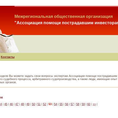
Межрегиональная общественная организация
"Ассоциация помощи пострадавшим инвестора
Контакты
азделе Вы можете задать свои вопросы экспертам Ассоциации помощи пострадавшим и
ого судебного процесса, арбитражного судопроизводства, а также люди, имеющие опы
ных органов.
ее
44
|
45
|
46
|
47
|
48
|
49
|
50
|
51
|
52
|
53
|
54
|
55
|
56
|
57
|
58
|
59
|
60
|
>>
|