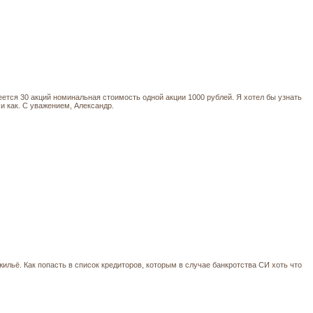
еется 30 акций номинальная стоимость одной акции 1000 рублей. Я хотел бы узнать
 и как. С уважением, Александр.
льё. Как попасть в список кредиторов, которым в случае банкротства СИ хоть что