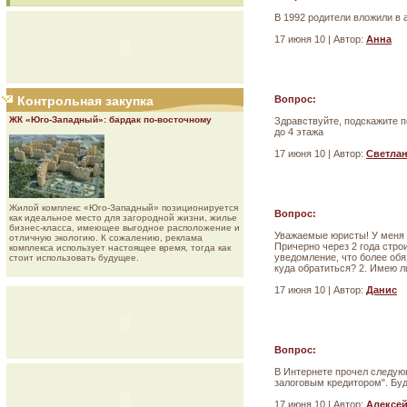
В 1992 родители вложили в 
17 июня 10 | Автор:
Анна
Контрольная закупка
Вопрос:
ЖК «Юго-Западный»: бардак по-восточному
Здравствуйте, подскажите п
до 4 этажа
17 июня 10 | Автор:
Светла
Жилой комплекс «Юго-Западный» позиционируется
Вопрос:
как идеальное место для загородной жизни, жилье
бизнес-класса, имеющее выгодное расположение и
Уважаемые юристы! У меня 
отличную экологию. К сожалению, реклама
Причерно через 2 года стро
комплекса использует настоящее время, тогда как
уведомление, что более обя
стоит использовать будущее.
куда обратиться? 2. Имею 
17 июня 10 | Автор:
Данис
Вопрос:
В Интернете прочел следующ
залоговым кредитором". Буд
17 июня 10 | Автор:
Алексе