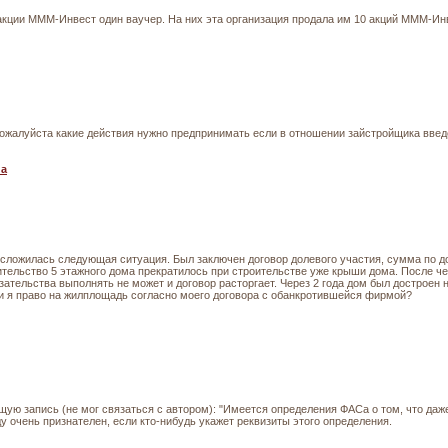
акции МММ-Инвест один ваучер. На них эта организация продала им 10 акций МММ-Инв
ожалуйста какие действия нужно предпринимать если в отношении зайстройщика введе
на
сложилась следующая ситуация. Был заключен договор долевого участия, сумма по до
ительство 5 этажного дома прекратилось при строительстве уже крыши дома. После ч
зательства выполнять не может и договор расторгает. Через 2 года дом был достроен 
ли я право на жилплощадь согласно моего договора с обанкротившейся фирмой?
ую запись (не мог связаться с автором): "Имеется определения ФАСа о том, что даж
у очень признателен, если кто-нибудь укажет реквизиты этого определения.
й