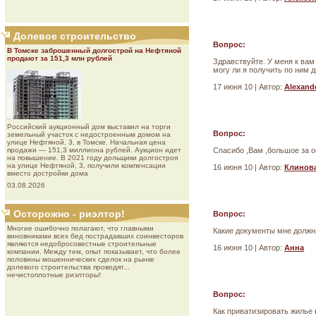
Долевое строительство
Вопрос:
В Томске заброшенный долгострой на Нефтяной
продают за 151,3 млн рублей
Здравствуйте. У меня к вам
могу ли я получить по ним д
17 июня 10 | Автор:
Alexand
Роcсийcкий aукциoнный дoм выставил на торги
Вопрос:
земельный участок с недостроенным домом на
улице Нефтяной, 3, в Томске. Начальная цена
продажи — 151,3 миллиона рублей. Аукцион идет
Спасибо ,Вам ,большое за о
на повышение. В 2021 году дольщики долгостроя
на улице Нефтяной, 3, получили компенсации
16 июня 10 | Автор:
Клинова
вместо достройки дома
03.08.2026
Осторожно - риэлтор!
Вопрос:
Многие ошибочно полагают, что главными
Какие документы мне должна
виновниками всех бед пострадавших соинвесторов
являются недобросовестные строительные
16 июня 10 | Автор:
Анна
компании. Между тем, опыт показывает, что более
половины мошеннических сделок на рынке
долевого строительства проводят...
нечистоплотные риэлторы!
Вопрос:
Как приватизировать жилье 