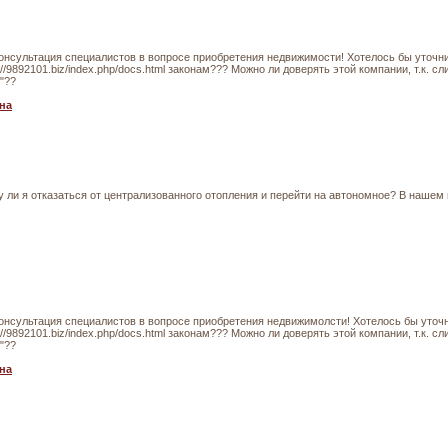
онсультация специалистов в вопросе приобретения недвижимости! Хотелось бы уточн
://9892101.biz/index.php/docs.html законам??? Можно ли доверять этой компании, т.к
"??
на
у ли я отказаться от централизованного отопления и перейти на автономное? В нашем
онсультация специалистов в вопросе приобретения недвижимолсти! Хотелось бы уточ
://9892101.biz/index.php/docs.html законам??? Можно ли доверять этой компании, т.к.
"??
на