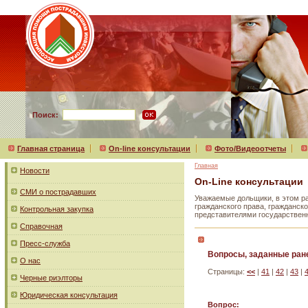
Поиск:
Главная страница
On-line консультации
Фото/Видеоотчеты
Главная
Новости
On-Line консультации
СМИ о пострадавших
Уважаемые дольщики, в этом р
гражданского права, гражданск
Контрольная закупка
представителями государствен
Справочная
Пресс-служба
Вопросы, заданные ран
О нас
Страницы:
<<
|
41
|
42
|
43
|
Черные риэлторы
Юридическая консультация
Вопрос: