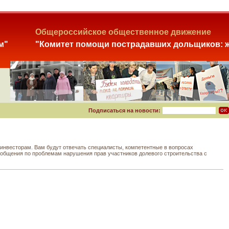
Общероссийское общественное движение
м"
"Комитет помощи пострадавших дольщиков: ж
Подписаться на новости:
нвесторам. Вам будут отвечать специалисты, компетентные в вопросах
т общения по проблемам нарушения прав участников долевого строительства с