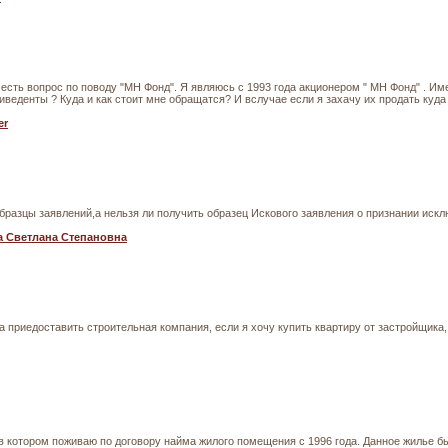
 есть вопрос по поводу "МН Фонд". Я являюсь с 1993 года акционером " МН Фонд" . Им
иведенты ? Куда и как стоит мне обращатся? И вслучае если я захачу их продать куда
er
бразцы заявлений,а нельзя ли получить образец Искового заявления о признании иск
 Светлана Степановна
 приедоставить строительная компания, если я хочу купить квартиру от застройщика
в котором поживаю по договору найма жилого помещения с 1996 года. Данное жилье б