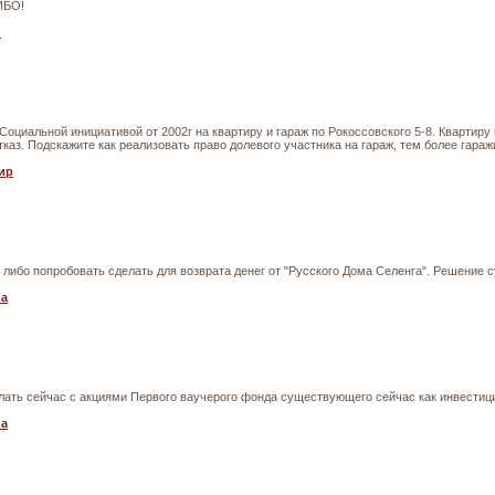
ИБО!
й
Социальной инициативой от 2002г на квартиру и гараж по Рокоссовского 5-8. Кварт
 отказ. Подскажите как реализовать право долевого участника на гараж, тем более гар
ир
 либо попробовать сделать для возврата денег от "Русского Дома Селенга". Решение с
на
елать сейчас с акциями Первого ваучерого фонда существующего сейчас как инвести
на