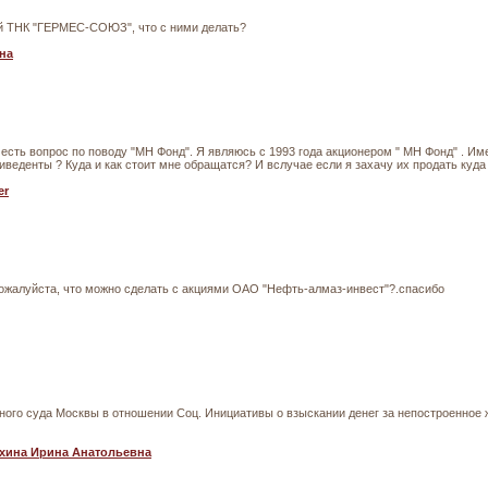
ий ТНК "ГЕРМЕС-СОЮЗ", что с ними делать?
на
 есть вопрос по поводу "МН Фонд". Я являюсь с 1993 года акционером " МН Фонд" . Им
иведенты ? Куда и как стоит мне обращатся? И вслучае если я захачу их продать куда
er
ожалуйста, что можно сделать с акциями ОАО "Нефть-алмаз-инвест"?.спасибо
го суда Москвы в отношении Соц. Инициативы о взыскании денег за непостроенное жи
хина Ирина Анатольевна