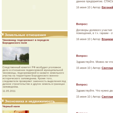
данное предприятие. СПАС
16 июня 10 | Автор:
Евгени
Вопрос:
Договоры долевого участия 
помещения, в т.ч. гаражи -
Земельные отношения
16 июня 10 | Автор:
Владим
Чиновницу подозревают в переделе
Бородинского поля
Вопрос:
Здравствуйте. Можно ли что
Следственный комитет РФ возбудил уголовное
15 июня 10 | Автор:
Светла
дело в отношении подмосковной муниципальной
чиновницы, подозреваемой в захвате земельного
участка на территории Бородинского военно-
исторического заповедника. Кроме того,
следователи проверяют законность выделения под
дачное строительство и других земель в границах
Вопрос:
заповедника.
Здравствуйте. Что нужно д
11.05.2011
15 июня 10 | Автор:
Светла
Экономика и недвижимость
Черный наем