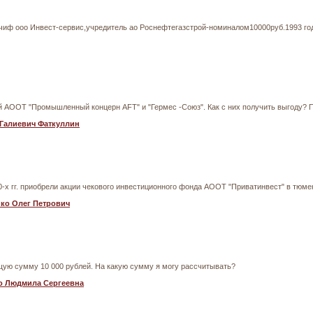
 чиф ооо Инвест-сервис,учредитель ао Роснефтегазстрой-номиналом10000руб.1993 год
й АООТ "Промышленный концерн AFT" и "Гермес -Союз". Как с них получить выгоду? П
Галиевич Фаткуллин
0-х гг. приобрели акции чекового инвестиционного фонда АООТ "Приватинвест" в тюмен
ко Олег Петрович
бщую сумму 10 000 рублей. На какую сумму я могу рассчитывать?
о Людмила Сергеевна