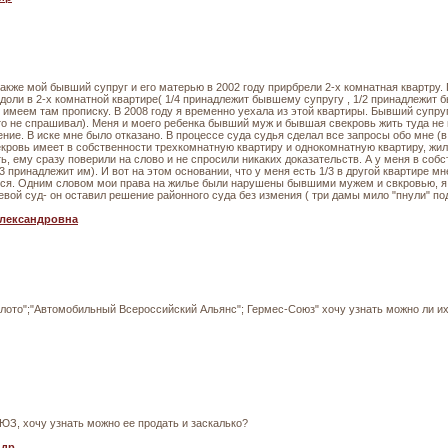
также мой бывший супруг и его матерью в 2002 году прирбрели 2-х комнатная квартру
доли в 2-х комнатной квартире( 1/4 принадлежит бывшему супругу , 1/2 принадлежит
 имеем там прописку. В 2008 году я временно уехала из этой квартиры. Бывший супруг
то не спрашивал). Меня и моего ребенка бывший муж и бывшая свекровь жить туда не
ение. В иске мне было отказано. В процессе суда судья сделал все запросы обо мне (в
кровь имеет в собственности трехкомнатную квартиру и однокомнатную квартиру, жил
, ему сразу поверили на слово и не спросили никаких доказательств. А у меня в собст
 принадлежит им). И вот на этом основании, что у меня есть 1/3 в другой квартире мн
ься. Одним словом мои права на жилье были нарушены бывшими мужем и свкровью, я о
евой суд- он оставил решение районного суда без измения ( три дамы мило "пнули" по
Александровна
олото";"Автомобильный Всероссийский Альянс"; Гермес-Союз" хочу узнать можно ли их
, хочу узнать можно ее продать и заскалько?
ндр