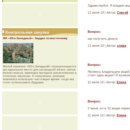
Здравствуйте. Я владею акц
12 июля 10 | Автор:
Сергей
Контрольная закупка
Вопрос:
ЖК «Юго-Западный»: бардак по-восточному
как получить деньги
12 июля 10 | Автор:
слава
Вопрос:
Жилой комплекс «Юго-Западный» позиционируется
как идеальное место для загородной жизни, жилье
Являюсь владельцем акций,ч
бизнес-класса, имеющее выгодное расположение и
стоит одна акция? И возмож
отличную экологию. К сожалению, реклама
комплекса использует настоящее время, тогда как
11 июля 10 | Автор:
Елена
стоит использовать будущее.
Вопрос:
У меня, есть 32 акции герме
11 июля 10 | Автор:
Елена