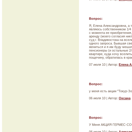
Вопрос:
Я, Елена Александровна, а 
являюсь собственником 1/4 
с момента ее приобретения,
аренду (моего согласия ник
суд г. Владивостока на всел
одного запроса. Бывшая све
жениться и я им буду мешать
пенсионеры (и остальные 2/3
квартире, куда хочу вселит
пощечину, обратилась в кра
07 июля 10 | Автор:
Елена 
Вопрос:
у меня есть акции "Токур-З
06 июля 10 | Автор:
Оксана
Вопрос:
У Меня АКЦИЯ ГЕРМЕС-СОЮЗ
06 июля 10 | Автор:
Алекса