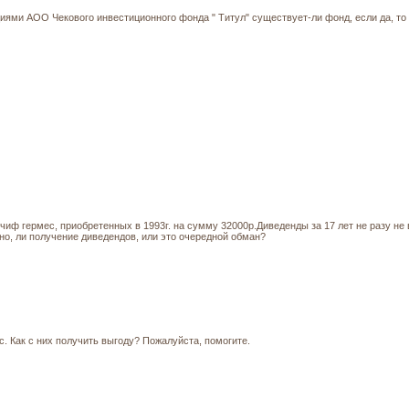
иями АОО Чекового инвестиционного фонда " Титул" существует-ли фонд, если да, то
иф гермес, приобретенных в 1993г. на сумму 32000р.Диведенды за 17 лет не разу не 
но, ли получение диведендов, или это очередной обман?
с. Как с них получить выгоду? Пожалуйста, помогите.