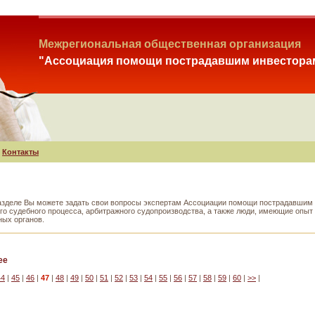
Межрегиональная общественная организация
"Ассоциация помощи пострадавшим инвестора
Контакты
азделе Вы можете задать свои вопросы экспертам Ассоциации помощи пострадавшим и
ого судебного процесса, арбитражного судопроизводства, а также люди, имеющие опы
ных органов.
ее
44
|
45
|
46
|
47
|
48
|
49
|
50
|
51
|
52
|
53
|
54
|
55
|
56
|
57
|
58
|
59
|
60
|
>>
|