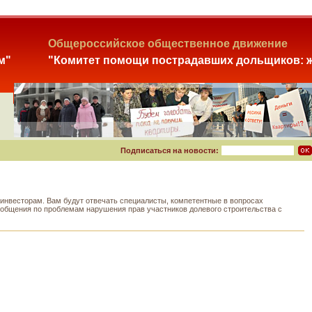
Общероссийское общественное движение
м"
"Комитет помощи пострадавших дольщиков: ж
Подписаться на новости:
нвесторам. Вам будут отвечать специалисты, компетентные в вопросах
т общения по проблемам нарушения прав участников долевого строительства с