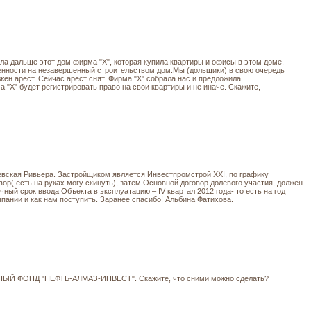
ла дальще этот дом фирма "Х", которая купила квартиры и офисы в этом доме.
енности на незавершенный строительством дом.Мы (дольщики) в свою очередь
ен арест. Сейчас арест снят. Фирма "Х" собрала нас и предложила
 "Х" будет регистрировать право на свои квартиры и не иначе. Скажите,
еевская Ривьера. Застройщиком является Инвестпромстрой ХХI, по графику
ор( есть на руках могу скинуть), затем Основной договор долевого участия, должен
ный срок ввода Объекта в эксплуатацию – IV квартал 2012 года- то есть на год
мпании и как нам поступить. Заранее спасибо! Альбина Фатихова.
ННЫЙ ФОНД "НЕФТЬ-АЛМАЗ-ИНВЕСТ". Скажите, что сними можно сделать?