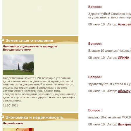
Вопрос:
Здравствуйте! Согласно фе
осуществлять залог или пор
09 июля 10 | Автор:
Алексе
Земельные отношения
Вопрос:
Чиновницу подозревают в переделе
Бородинского поля
Владею 10 акциями Чековы
08 июля 10 | Автор:
ИРИНА
Вопрос:
Следственный комитет РФ возбудил уголовное
дело в отношении подмосковной муниципальной
здравствуйте! я хотела бы 
чиновницы, подозреваемой в захвате земельного
участка на территории Бородинского военно-
исторического заповедника. Кроме того,
08 июля 10 | Автор:
Айсылу
следователи проверяют законность выделения под
дачное строительство и других земель в границах
заповедника.
11.05.2011
Вопрос:
Экономика и недвижимость
владею 10-ю акциями МОСК
Черный наем
08 июля 10 | Автор:
Дмитри