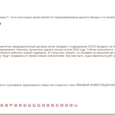
вест", кто в настоящее время является правоприемником данного фонда и что можно
й
 заключил предварительный договор купли-продажи с подрядчиком (ООО Билдинг) на по
аморожено. Наконец, назначена сдача в начале осени 2010 года. Сейчас выясняется, 
 объекте работает новый подрядчик. В Спецстрое говорят, что Билдинг не выполнил до
ву будут продаваться заново новым покупателям. Как нам быть, куда обратиться для 
ца есть сертификат акционерного общества открытого типа ЧЕКОВЫЙ ИНВЕСТИЦИОН
45
46
47
48
49
50
51
52
53
54
55
56
57
58
59
60
>>