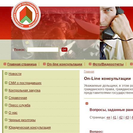
Поиск:
Главная страница
On-line консультации
Фото/Видеоотчеты
Главная
Новости
On-Line консультации
СМИ о пострадавших
Уважаемые дольщики, в этом р
гражданского права, гражданск
Контрольная закупка
представителями государствен
Справочная
Пресс-служба
Вопросы, заданные ран
О нас
Страницы:
<<
|
41
|
42
|
43
|
Черные риэлторы
Юридическая консультация
Вопрос: