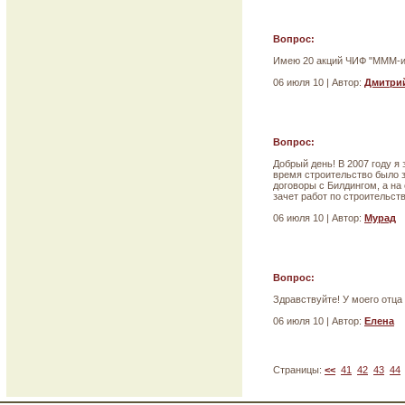
Вопрос:
Имею 20 акций ЧИФ "МММ-ин
06 июля 10 | Автор:
Дмитри
Вопрос:
Добрый день! В 2007 году я
время строительство было з
договоры с Билдингом, а на
зачет работ по строительст
06 июля 10 | Автор:
Мурад
Вопрос:
Здравствуйте! У моего от
06 июля 10 | Автор:
Елена
Страницы:
<<
41
42
43
44