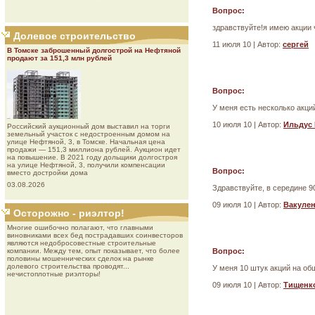
Вопрос:
здравствуйте!я имею акции
Долевое строительство
11 июля 10 | Автор:
сергей
В Томске заброшенный долгострой на Нефтяной
продают за 151,3 млн рублей
Вопрос:
У меня есть несколько акци
10 июля 10 | Автор:
Ильдус 
Роcсийcкий aукциoнный дoм выставил на торги
земельный участок с недостроенным домом на
улице Нефтяной, 3, в Томске. Начальная цена
продажи — 151,3 миллиона рублей. Аукцион идет
на повышение. В 2021 году дольщики долгостроя
на улице Нефтяной, 3, получили компенсации
Вопрос:
вместо достройки дома
03.08.2026
Здравствуйте, в середине 9
09 июля 10 | Автор:
Вакулен
Осторожно - риэлтор!
Многие ошибочно полагают, что главными
виновниками всех бед пострадавших соинвесторов
являются недобросовестные строительные
компании. Между тем, опыт показывает, что более
Вопрос:
половины мошеннических сделок на рынке
долевого строительства проводят...
У меня 10 штук акций на о
нечистоплотные риэлторы!
09 июля 10 | Автор:
Тищенк