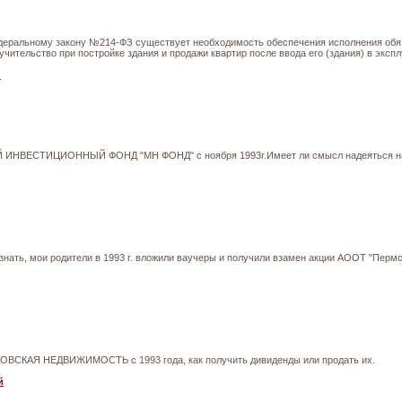
деральному закону №214-ФЗ существует необходимость обеспечения исполнения обяз
учительство при постройке здания и продажи квартир после ввода его (здания) в эксп
й
Й ИНВЕСТИЦИОННЫЙ ФОНД "МН ФОНД" с ноября 1993г.Имеет ли смысл надеяться на 
узнать, мои родители в 1993 г. вложили ваучеры и получили взамен акции АООТ "Перм
ОВСКАЯ НЕДВИЖИМОСТЬ с 1993 года, как получить дивиденды или продать их.
й