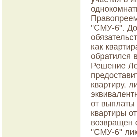
однокомнат
Правопрее
"СМУ-6". До
обязательст
как квартир
обратился в
Решение Лен
предостави
квартиру, л
эквивалент
от выплаты
квартиры о
возвращен 
"СМУ-6" лик