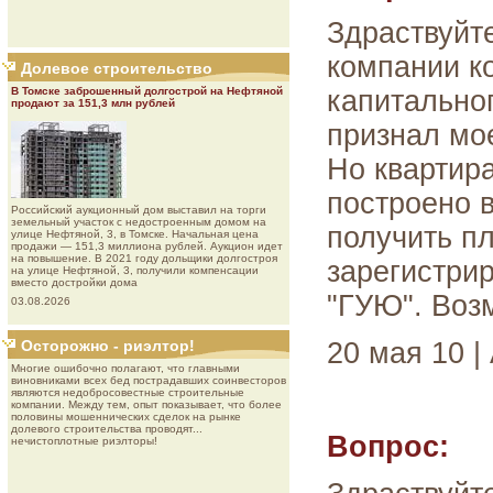
Здраствуйт
компании к
Долевое строительство
В Томске заброшенный долгострой на Нефтяной
капитальног
продают за 151,3 млн рублей
признал мо
Но квартира
построено в
Роcсийcкий aукциoнный дoм выставил на торги
земельный участок с недостроенным домом на
получить п
улице Нефтяной, 3, в Томске. Начальная цена
продажи — 151,3 миллиона рублей. Аукцион идет
на повышение. В 2021 году дольщики долгостроя
зарегистрир
на улице Нефтяной, 3, получили компенсации
вместо достройки дома
"ГУЮ". Воз
03.08.2026
Осторожно - риэлтор!
20 мая 10 |
Многие ошибочно полагают, что главными
виновниками всех бед пострадавших соинвесторов
являются недобросовестные строительные
компании. Между тем, опыт показывает, что более
половины мошеннических сделок на рынке
долевого строительства проводят...
Вопрос:
нечистоплотные риэлторы!