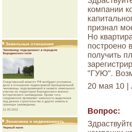
Здраствуйт
компании к
капитальног
признал мо
Но квартира
Земельные отношения
построено в
Чиновницу подозревают в переделе
получить п
Бородинского поля
зарегистрир
"ГУЮ". Воз
Следственный комитет РФ возбудил уголовное
20 мая 10 |
дело в отношении подмосковной муниципальной
чиновницы, подозреваемой в захвате земельного
участка на территории Бородинского военно-
исторического заповедника. Кроме того,
следователи проверяют законность выделения
под дачное строительство и других земель в
границах заповедника.
Вопрос:
11.05.2011
Экономика и недвижимость
Здраствуйт
Черный наем