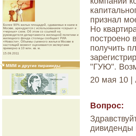
компании к
капитальног
признал мо
Более 90% жилых площадей, сдаваемых в наем в
Но квартира
Москве, арендуются с использованием «серых» и
«черных» схем. Об этом со ссылкой на
руководителя департамента жилищной политики и
построено в
жилищного фонда столицы сообщает РИА
«Новости». Объемы съемного жилья в Москве в
настоящий момент оцениваются экспертами
получить п
примерно в 10 млн. кв. м.
15.09.2011
зарегистрир
"ГУЮ". Воз
МММ и другие пирамиды
20 мая 10 |
Вопрос:
Здравствуй
дивиденды 