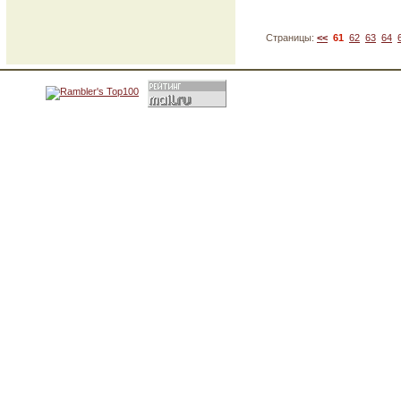
Страницы:
<<
61
62
63
64