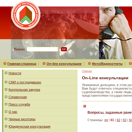
Поиск:
Главная страница
On-line консультации
Фото/Видеоотчеты
Главная
Новости
On-Line консультации
СМИ о пострадавших
Уважаемые дольщики, в этом ра
Вам будут отвечать специалисты
Контрольная закупка
судопроизводства, а также люд
представителями государственн
Справочная
Пресс-служба
О нас
Вопросы, заданные ране
Черные риэлторы
Страницы:
<<
|
61
|
62
|
63
|
6
Юридическая консультация