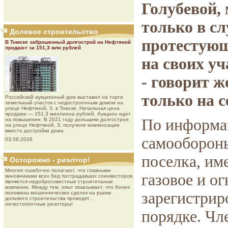
Голубевой,
только в сл
Долевое строительство
протестующ
В Томске заброшенный долгострой на Нефтяной
продают за 151,3 млн рублей
на своих уч
- говорит 
только на с
Роcсийcкий aукциoнный дoм выставил на торги
земельный участок с недостроенным домом на
улице Нефтяной, 3, в Томске. Начальная цена
продажи — 151,3 миллиона рублей. Аукцион идет
По информа
на повышение. В 2021 году дольщики долгостроя
на улице Нефтяной, 3, получили компенсации
вместо достройки дома
самообороны
03.08.2026
поселка, им
Осторожно - риэлтор!
Многие ошибочно полагают, что главными
газовое и о
виновниками всех бед пострадавших соинвесторов
являются недобросовестные строительные
компании. Между тем, опыт показывает, что более
зарегистрир
половины мошеннических сделок на рынке
долевого строительства проводят...
нечистоплотные риэлторы!
порядке. Чл