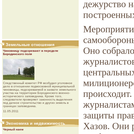
дежурство н
построенных
Мероприятие
самообороны
Земельные отношения
Оно собрало
Чиновницу подозревают в переделе
Бородинского поля
журналистов
центральных
милиционеро
Следственный комитет РФ возбудил уголовное
дело в отношении подмосковной муниципальной
чиновницы, подозреваемой в захвате земельного
происходит.
участка на территории Бородинского военно-
исторического заповедника. Кроме того,
следователи проверяют законность выделения
журналиста
под дачное строительство и других земель в
границах заповедника.
11.05.2011
защиты прав
Экономика и недвижимость
Хазов. Они 
Черный наем