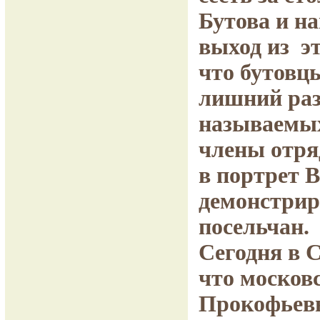
Бутова и н
выход из э
что бутовц
лишний раз
называемых
члены отря
в портрет 
демонстрир
посельчан.
Сегодня в 
что москов
Прокофьевы