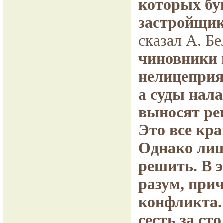
которых бук
застройщик
сказал А. Бе
чиновники 
нелицеприя
а суды нал
выносят ре
Это все кр
Однако лиш
решить. В 
разум, прич
конфликта.
сесть за с