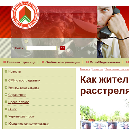
Поиск:
Главная страница
On-line консультации
Фото/Видеоотчеты
Главная
/
Новости
/
Земельные отноше
Новости
Как жител
СМИ о пострадавших
расстрел
Контрольная закупка
Справочная
Пресс-служба
О нас
Черные риэлторы
Юридическая консультация