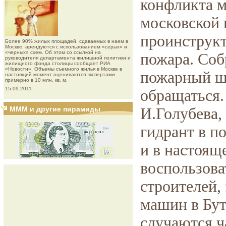
конфликта м
московской 
проинструкт
Более 90% жилых площадей, сдаваемых в наем в
Москве, арендуются с использованием «серых» и
«черных» схем. Об этом со ссылкой на
пожара. Со
руководителя департамента жилищной политики и
жилищного фонда столицы сообщает РИА
«Новости». Объемы съемного жилья в Москве в
пожарный шл
настоящий момент оцениваются экспертами
примерно в 10 млн. кв. м.
15.09.2011
обращаться.
МММ и другие пирамиды
И.Голубева,
гидрант в п
и в настоящ
воспользоват
строителей,
машин в Бут
случаются ч