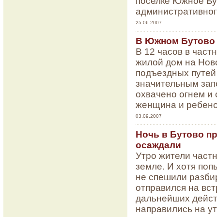
поселке Южное Бу
административног
25.06.2007
В Южном Бутово 
В 12 часов в част
жилой дом на Нов
подъездных путей
значительным зап
охвачено огнем и
женщина и ребено
03.09.2007
Ночь в Бутово пр
осаждали
Утро жители част
земле. И хотя поп
не спешили разби
отправился на вст
дальнейших дейст
направились на у