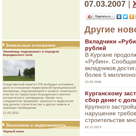
07.03.2007
|
Поделиться…
Другие нов
Вкладчики «Руби
Земельные отношения
рублей
Чиновницу подозревают в переделе
В Кургане продол
Бородинского поля
«Рубин». Сообщае
вкладчиков достиг
более 5 миллионо
23.05.2008
Следственный комитет РФ возбудил уголовное
дело в отношении подмосковной муниципальной
чиновницы, подозреваемой в захвате земельного
Курганскому зас
участка на территории Бородинского военно-
исторического заповедника. Кроме того,
сбор денег с до
следователи проверяют законность выделения
под дачное строительство и других земель в
Крупного застрой
границах заповедника.
нарушение требов
11.05.2011
строительстве мн
Экономика и недвижимость
02.12.2013
Черный наем