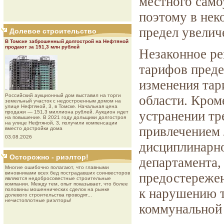
местного само
поэтому в нек
предел увелич
Долевое строительство
В Томске заброшенный долгострой на Нефтяной
продают за 151,3 млн рублей
Незаконное ре
тарифов пред
изменения тар
Роcсийcкий aукциoнный дoм выставил на торги
области. Кром
земельный участок с недостроенным домом на
улице Нефтяной, 3, в Томске. Начальная цена
устранении тр
продажи — 151,3 миллиона рублей. Аукцион идет
на повышение. В 2021 году дольщики долгостроя
на улице Нефтяной, 3, получили компенсации
привлечением 
вместо достройки дома
03.08.2026
дисциплинарно
Осторожно - риэлтор!
департамента,
Многие ошибочно полагают, что главными
виновниками всех бед пострадавших соинвесторов
предостережен
являются недобросовестные строительные
компании. Между тем, опыт показывает, что более
к нарушению 
половины мошеннических сделок на рынке
долевого строительства проводят...
нечистоплотные риэлторы!
коммунальной