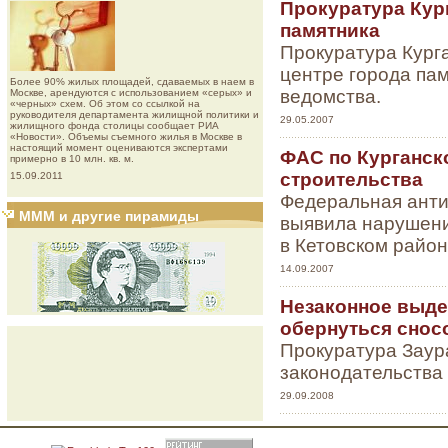
Прокуратура Кур
памятника
Прокуратура Курга
центре города па
Более 90% жилых площадей, сдаваемых в наем в
ведомства.
Москве, арендуются с использованием «серых» и
«черных» схем. Об этом со ссылкой на
руководителя департамента жилищной политики и
29.05.2007
жилищного фонда столицы сообщает РИА
«Новости». Объемы съемного жилья в Москве в
настоящий момент оцениваются экспертами
ФАС по Курганск
примерно в 10 млн. кв. м.
строительства
15.09.2011
Федеральная анти
МММ и другие пирамиды
выявила нарушени
в Кетовском район
14.09.2007
Незаконное выде
обернуться снос
Прокуратура Заур
законодательства
29.09.2008