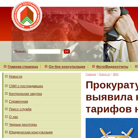
Поиск:
Главная страница
On-line консультации
Фото/Видеоотчеты
Главная
/
Новости
/
ЖКХ
Новости
Прокурат
СМИ о пострадавших
выявила 
Контрольная закупка
Справочная
тарифов 
Пресс-служба
О нас
Черные риэлторы
Юридическая консультация