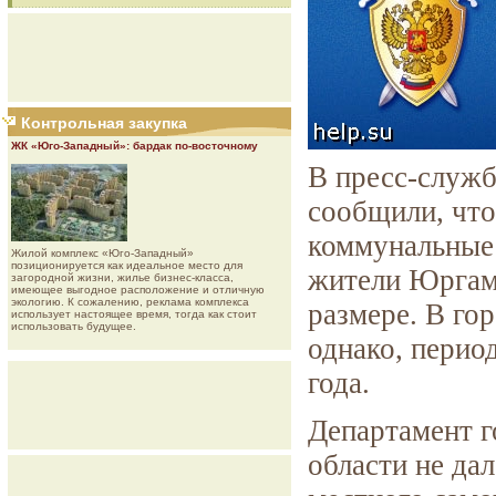
Контрольная закупка
ЖК «Юго-Западный»: бардак по-восточному
В пресс-служб
сообщили, что
коммунальные 
Жилой комплекс «Юго-Западный»
позиционируется как идеальное место для
жители Юргам
загородной жизни, жилье бизнес-класса,
имеющее выгодное расположение и отличную
экологию. К сожалению, реклама комплекса
размере. В го
использует настоящее время, тогда как стоит
использовать будущее.
однако, перио
года.
Департамент г
области не да