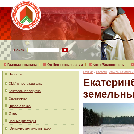
Поиск:
Главная страница
On-line консультации
Фото/Видеоотчеты
Главная
/
Новости
/
Земельные отноше
Новости
Екатерин
СМИ о пострадавших
земельны
Контрольная закупка
Справочная
Пресс-служба
О нас
Черные риэлторы
Юридическая консультация