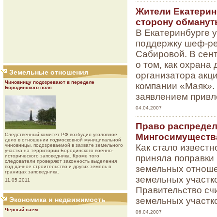
Жители Екатерин
сторону обману
В Екатеринбурге у
поддержку шеф-ре
Сабировой. В сен
о том, как охрана
Земельные отношения
организатора акц
Чиновницу подозревают в переделе
компании «Маяк».
Бородинского поля
заявлением привл
04.04.2007
Право распредел
Мингосимуществ
Следственный комитет РФ возбудил уголовное
дело в отношении подмосковной муниципальной
Как стало известн
чиновницы, подозреваемой в захвате земельного
участка на территории Бородинского военно-
приняла поправки
исторического заповедника. Кроме того,
следователи проверяют законность выделения
земельных отноше
под дачное строительство и других земель в
границах заповедника.
земельных участк
11.05.2011
Правительство сч
земельных участко
Экономика и недвижимость
Черный наем
06.04.2007