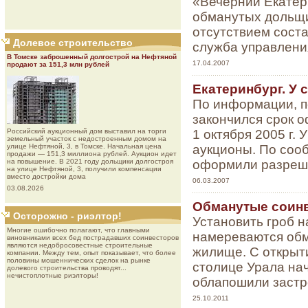
«Вечерний Екатер
обманутых дольщи
отсутствием соста
Долевое строительство
служба управлени
В Томске заброшенный долгострой на Нефтяной
17.04.2007
продают за 151,3 млн рублей
Екатеринбург. У
По информации, п
закончился срок 
1 октября 2005 г. 
Роcсийcкий aукциoнный дoм выставил на торги
земельный участок с недостроенным домом на
аукционы. По соо
улице Нефтяной, 3, в Томске. Начальная цена
продажи — 151,3 миллиона рублей. Аукцион идет
оформили разреше
на повышение. В 2021 году дольщики долгостроя
на улице Нефтяной, 3, получили компенсации
вместо достройки дома
06.03.2007
03.08.2026
Обманутые соинв
Осторожно - риэлтор!
Установить гроб н
Многие ошибочно полагают, что главными
намереваются обм
виновниками всех бед пострадавших соинвесторов
являются недобросовестные строительные
жилище. С открыти
компании. Между тем, опыт показывает, что более
половины мошеннических сделок на рынке
столице Урала нач
долевого строительства проводят...
нечистоплотные риэлторы!
облапошили заст
25.10.2011