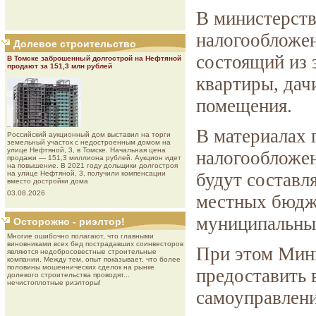
В министерств
налогообложен
Долевое строительство
состоящий из 
В Томске заброшенный долгострой на Нефтяной
продают за 151,3 млн рублей
квартиры, дач
помещения.
В материалах 
Роcсийcкий aукциoнный дoм выставил на торги
земельный участок с недостроенным домом на
улице Нефтяной, 3, в Томске. Начальная цена
налогообложе
продажи — 151,3 миллиона рублей. Аукцион идет
на повышение. В 2021 году дольщики долгостроя
на улице Нефтяной, 3, получили компенсации
будут составл
вместо достройки дома
03.08.2026
местных бюдж
муниципальных
Осторожно - риэлтор!
Многие ошибочно полагают, что главными
виновниками всех бед пострадавших соинвесторов
При этом Мини
являются недобросовестные строительные
компании. Между тем, опыт показывает, что более
половины мошеннических сделок на рынке
предоставить 
долевого строительства проводят...
нечистоплотные риэлторы!
самоуправлени