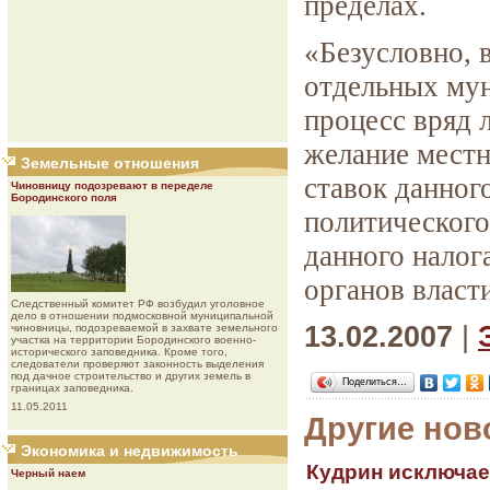
пределах.
«Безусловно, 
отдельных мун
процесс вряд 
желание местн
Земельные отношения
ставок данног
Чиновницу подозревают в переделе
Бородинского поля
политического
данного налог
органов власт
Следственный комитет РФ возбудил уголовное
дело в отношении подмосковной муниципальной
13.02.2007
|
чиновницы, подозреваемой в захвате земельного
участка на территории Бородинского военно-
исторического заповедника. Кроме того,
следователи проверяют законность выделения
под дачное строительство и других земель в
Поделиться…
границах заповедника.
11.05.2011
Другие нов
Экономика и недвижимость
Кудрин исключае
Черный наем