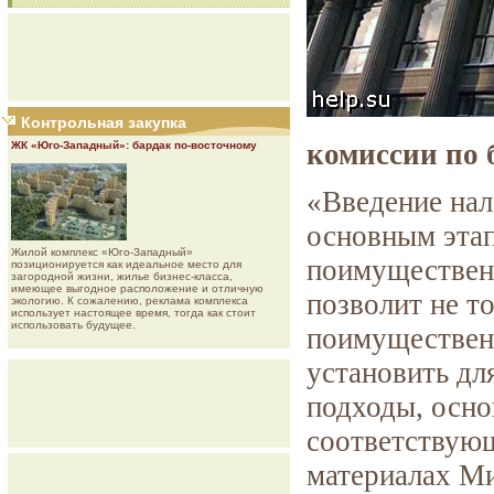
Контрольная закупка
комиссии по
ЖК «Юго-Западный»: бардак по-восточному
«Введение нал
основным эта
Жилой комплекс «Юго-Западный»
поимущественн
позиционируется как идеальное место для
загородной жизни, жилье бизнес-класса,
имеющее выгодное расположение и отличную
позволит не т
экологию. К сожалению, реклама комплекса
использует настоящее время, тогда как стоит
использовать будущее.
поимущественн
установить дл
подходы, осно
соответствующ
материалах М