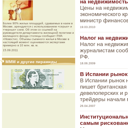
на недвижимость
Цены на недвижим
экономического кр
министр финансов
Более 90% жилых площадей, сдаваемых в наем в
Москве, арендуются с использованием «серых» и
19.03.2010
«черных» схем. Об этом со ссылкой на
руководителя департамента жилищной политики и
жилищного фонда столицы сообщает РИА
Налог на недвижи
«Новости». Объемы съемного жилья в Москве в
настоящий момент оцениваются экспертами
Налог на недвижим
примерно в 10 млн. кв. м.
журналистам сооб
15.09.2011
РФ.
МММ и другие пирамиды
18.06.2009
В Испании рынок
В Испании рынок н
пишет британская 
девелоперских и 
трейдеры начали 
26.04.2007
Институциональ
самым рискован