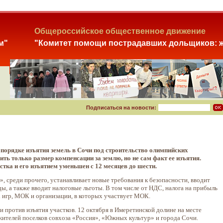
Общероссийское общественное движение
м"
"Комитет помощи пострадавших дольщиков: ж
Подписаться на новости:
порядке изъятия земель в Сочи под строительство олимпийских
ить только размер компенсации за землю, но не сам факт ее изъятия.
тка и его изъятием уменьшен с 12 месяцев до шести.
, среди прочего, устанавливает новые требования к безопасности, вводит
, а также вводит налоговые льготы. В том числе от НДС, налога на прибыль
игр, МОК и организации, в которых участвует МОК.
и против изъятия участков. 12 октября в Имеретинской долине на месте
ителей поселков совхоза «Россия», «Южных культур» и города Сочи.