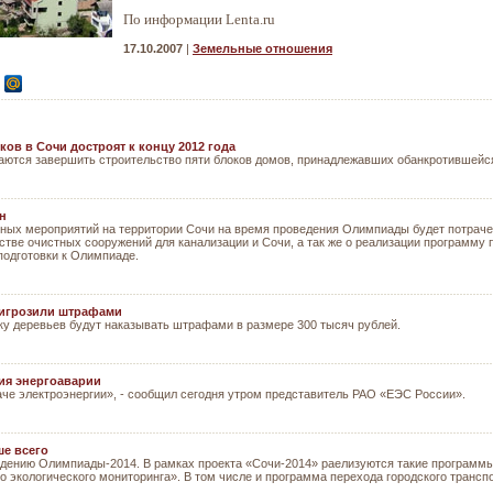
По информации Lenta.ru
17.10.2007
|
Земельные отношения
ов в Сочи достроят к концу 2012 года
раются завершить строительство пяти блоков домов, принадлежавших обанкротившейся
н
ных мероприятий на территории Сочи на время проведения Олимпиады будет потраче
ьстве очистных сооружений для канализации и Сочи, а так же о реализации программу
подготовки к Олимпиаде.
ригрозили штрафами
ку деревьев будут наказывать штрафами в размере 300 тысяч рублей.
ия энергоаварии
аче электроэнергии», - сообщил сегодня утром представитель РАО «ЕЭС России».
ше всего
ведению Олимпиады-2014. В рамках проекта «Сочи-2014» раелизуются такие программы
о экологического мониторинга». В том числе и программа перехода городского транспо