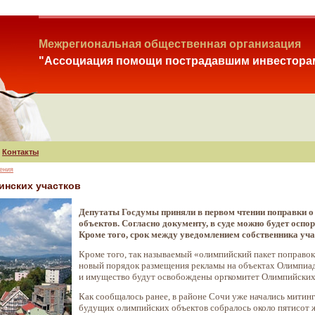
Межрегиональная общественная организация
"Ассоциация помощи пострадавшим инвестора
Контакты
ения
инских участков
Депутаты Госдумы приняли в первом чтении поправки о 
объектов. Согласно документу, в суде можно будет оспор
Кроме того, срок между уведомлением собственника учас
Кроме того, так называемый «олимпийский пакет поправок»
новый порядок размещения рекламы на объектах Олимпиады
и имущество будут освобождены оргкомитет Олимпийских 
Как сообщалось ранее, в районе Сочи уже начались митинг
будущих олимпийских объектов собралось около пятисот ж