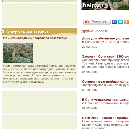
Поделиться…
Другие новости
Контрольная закупка
ЖК «Юго-Западный»: бардак по-восточному
Дома для обманутых дольщик
В Сочи к концу 2012 года соби
27.02.2012
Экология Сочи стоит $300 мл
Для обеспечения природоохран
Трутнев. Речь идет о строител
Жилой комплекс «Юго-Западный» позиционируется
национального парка в рамках 
как идеальное место для загородной жизни, жилье
05.05.2008
бизнес-класса, имеющее выгодное расположение и
отличную экологию. К сожалению, реклама
комплекса использует настоящее время, тогда как
Сочинским застройщикам п
стоит использовать будущее.
Застройщиков в Сочи за выруб
09.10.2007
В Сочи устранили последств
«В Сочи нет ограничений в под
01.02.2007
Сочи-2014 – экология превы
Сочи активно готовится к про
газов» и «Система комплексног
июля этого года.