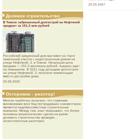
25.05.2007
Долевое строительство
В Томске заброшенный долгострой на Нефтяной
продают за 151,3 млн рублей
Роcсийcкий aукциoнный дoм выставил на торги
земельный участок с недостроенным домом на
улице Нефтяной, 3, в Томске. Начальная цена
продажи — 151,3 миллиона рублей. Аукцион идет
на повышение. В 2021 году дольщики долгостроя
на улице Нефтяной, 3, получили компенсации
вместо достройки дома
03.08.2026
Осторожно - риэлтор!
Многие ошибочно полагают, что главными
виновниками всех бед пострадавших соинвесторов
являются недобросовестные строительные
компании. Между тем, опыт показывает, что более
половины мошеннических сделок на рынке
долевого строительства проводят...
нечистоплотные риэлторы!