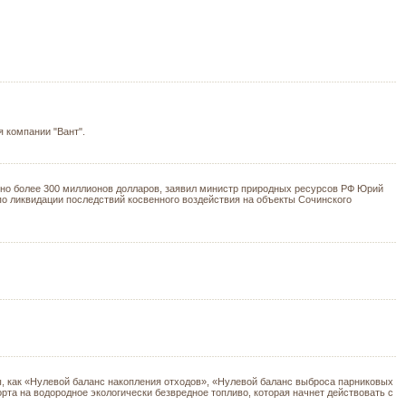
 компании "Вант".
но более 300 миллионов долларов, заявил министр природных ресурсов РФ Юрий
 по ликвидации последствий косвенного воздействия на объекты Сочинского
, как «Нулевой баланс накопления отходов», «Нулевой баланс выброса парниковых
рта на водородное экологически безвредное топливо, которая начнет действовать с