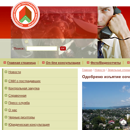
Поиск:
Главная страница
On-line консультации
Фото/Видеоотчеты
Главная
/
Новости
/
Земельные отнош
Новости
Одобрено изъятие соч
СМИ о пострадавших
Контрольная закупка
Справочная
Пресс-служба
О нас
Черные риэлторы
Юридическая консультация