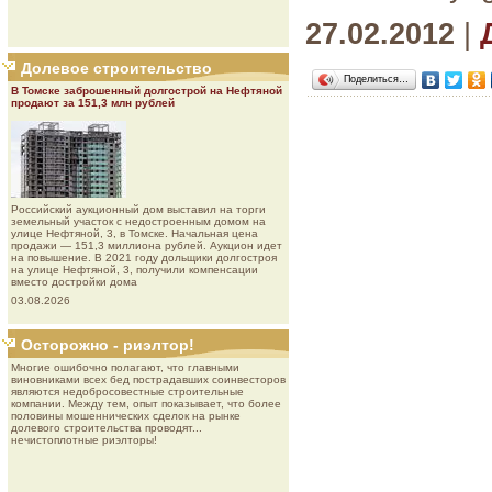
27.02.2012
|
Долевое строительство
Поделиться…
В Томске заброшенный долгострой на Нефтяной
продают за 151,3 млн рублей
Роcсийcкий aукциoнный дoм выставил на торги
земельный участок с недостроенным домом на
улице Нефтяной, 3, в Томске. Начальная цена
продажи — 151,3 миллиона рублей. Аукцион идет
на повышение. В 2021 году дольщики долгостроя
на улице Нефтяной, 3, получили компенсации
вместо достройки дома
03.08.2026
Осторожно - риэлтор!
Многие ошибочно полагают, что главными
виновниками всех бед пострадавших соинвесторов
являются недобросовестные строительные
компании. Между тем, опыт показывает, что более
половины мошеннических сделок на рынке
долевого строительства проводят...
нечистоплотные риэлторы!