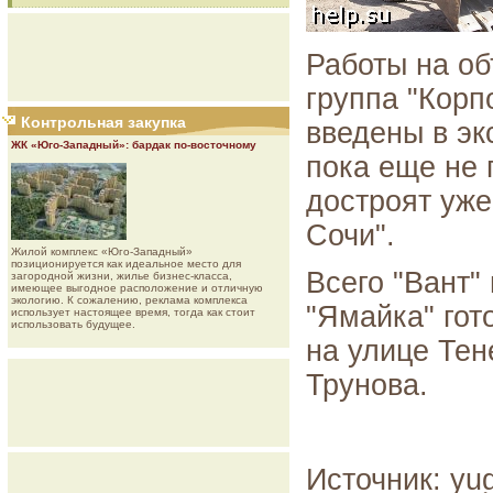
Работы на об
группа "Корп
Контрольная закупка
введены в эк
ЖК «Юго-Западный»: бардак по-восточному
пока еще не 
достроят уже 
Сочи".
Жилой комплекс «Юго-Западный»
позиционируется как идеальное место для
Всего "Вант"
загородной жизни, жилье бизнес-класса,
имеющее выгодное расположение и отличную
экологию. К сожалению, реклама комплекса
"Ямайка" гот
использует настоящее время, тогда как стоит
использовать будущее.
на улице Тен
Трунова.
Источник: yug