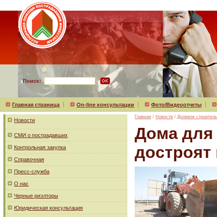
Поиск:
Главная страница
On-line консультации
Фото/Видеоотчеты
Главная
/
Новости
/
Долевое строитель
Новости
Дома для
СМИ о пострадавших
достроят 
Контрольная закупка
Справочная
Пресс-служба
О нас
Черные риэлторы
Юридическая консультация