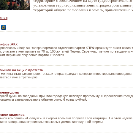
территорий» с обозначением на карте градостроительного
установлены территориальные зоны и градостроительные 
территорий общего пользования и земель, применительно 
ения
арифов ЖКХ
налистами help.su, завтра пермское отделение партии КПРФ организует пикет около
 участие в нем примут от 70 до 100 жителей Перми. Свое участие уже потвердили мн
жит пермское отделение партии «Яблоко».
вышли на акцию протеста
итинга стал законопроект о защите прав граждан, которые инвестировали свои деньг
ваться уже в третий раз.
 новые дома
дской думы на заседании приняли городскую целевую программу «Переселение граждан
рограммы запланировано в объеме около 6 млрд. рублей.
 свои квартиры
ьной компанией «Поллукс», в скором времени получат свои квартиры. На этой неде
ие о завершении строительства жилых домов злополучной фирмы.