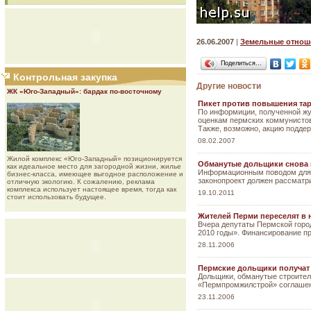
26.06.2007
|
Земельные отнош
Поделиться…
Контрольная закупка
Другие новости
ЖК «Юго-Западный»: бардак по-восточному
Пикет против повышения т
По информиции, полученной жур
оценкам пермских коммунистов,
Также, возможно, акцию поддер
08.02.2007
Жилой комплекс «Юго-Западный» позиционируется
Обманутые дольщики снова 
как идеальное место для загородной жизни, жилье
Информационным поводом для м
бизнес-класса, имеющее выгодное расположение и
законопроект должен рассматри
отличную экологию. К сожалению, реклама
комплекса использует настоящее время, тогда как
19.10.2011
стоит использовать будущее.
Жителей Перми переселят в
Вчера депутаты Пермской горо
2010 годы». Финансирование п
28.11.2006
Пермские дольщики получат
Дольщики, обманутые строител
«Пермпромжилстрой» соглашен
23.11.2006