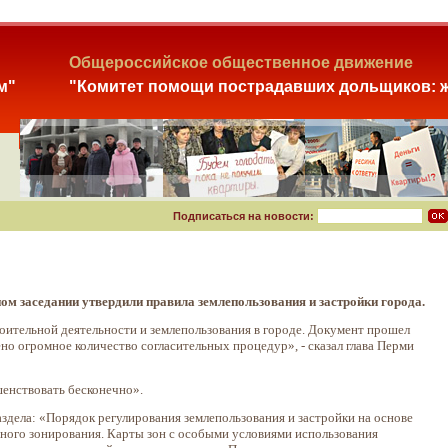
Общероссийское общественное движение
м"
"Комитет помощи пострадавших дольщиков: ж
Подписаться на новости:
м заседании утвердили правила землепользования и застройки города.
ительной деятельности и землепользования в городе. Документ прошел
о огромное количество согласительных процедур», - сказал глава Перми
шенствовать бесконечно».
здела: «Порядок регулирования землепользования и застройки на основе
ного зонирования. Карты зон с особыми условиями использования