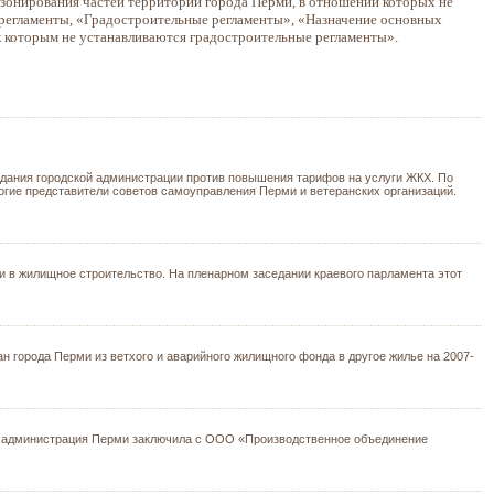
 зонирования частей территории города Перми, в отношении которых не
регламенты, «Градостроительные регламенты», «Назначение основных
к которым не устанавливаются градостроительные регламенты».
 здания городской администрации против повышения тарифов на услуги ЖКХ. По
огие представители советов самоуправления Перми и ветеранских организаций.
и в жилищное строительство. На пленарном заседании краевого парламента этот
 города Перми из ветхого и аварийного жилищного фонда в другое жилье на 2007-
ле администрация Перми заключила с ООО «Производственное объединение