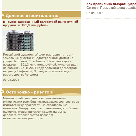
Как правильно выбрать уп
Сегодня Пермский фонд содейс
07.05.2007
Долевое строительство
В Томске заброшенный долгострой на Нефтяной
продают за 151,3 млн рублей
Роcсийcкий aукциoнный дoм выставил на торги
земельный участок с недостроенным домом на
улице Нефтяной, 3, в Томске. Начальная цена
продажи — 151,3 миллиона рублей. Аукцион идет
на повышение. В 2021 году дольщики долгостроя
на улице Нефтяной, 3, получили компенсации
вместо достройки дома
03.08.2026
Осторожно - риэлтор!
Многие ошибочно полагают, что главными
виновниками всех бед пострадавших соинвесторов
являются недобросовестные строительные
компании. Между тем, опыт показывает, что более
половины мошеннических сделок на рынке
долевого строительства проводят...
нечистоплотные риэлторы!