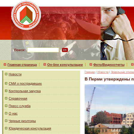
Поиск:
Главная страница
On-line консультации
Фото/Видеоотчеты
Главная
/
Новости
/
Земельные отнош
Новости
В Перми утверждены п
СМИ о пострадавших
Контрольная закупка
Справочная
Пресс-служба
О нас
Черные риэлторы
Юридическая консультация