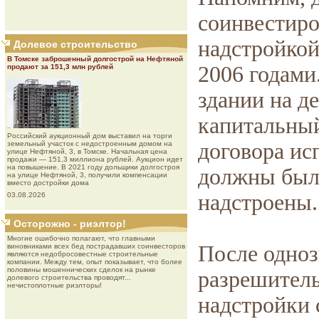
соинвестиро
надстройкой
Долевое строительство
В Томске заброшенный долгострой на Нефтяной
2006 годами
продают за 151,3 млн рублей
здании на д
капитальный
Роcсийcкий aукциoнный дoм выставил на торги
договора ис
земельный участок с недостроенным домом на
улице Нефтяной, 3, в Томске. Начальная цена
продажи — 151,3 миллиона рублей. Аукцион идет
на повышение. В 2021 году дольщики долгостроя
должны были
на улице Нефтяной, 3, получили компенсации
вместо достройки дома
надстроены.
03.08.2026
Осторожно - риэлтор!
Многие ошибочно полагают, что главными
После одноз
виновниками всех бед пострадавших соинвесторов
являются недобросовестные строительные
компании. Между тем, опыт показывает, что более
половины мошеннических сделок на рынке
разрешител
долевого строительства проводят...
нечистоплотные риэлторы!
надстройки 