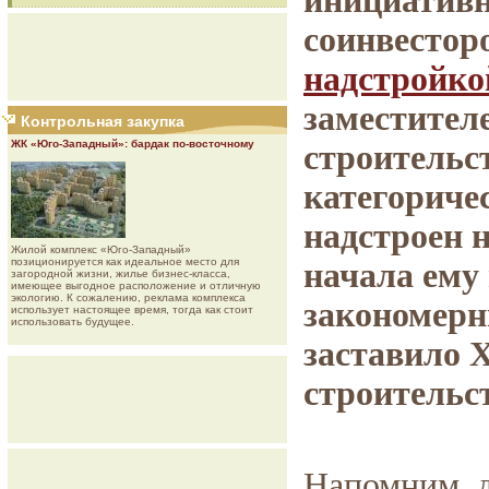
инициатив
соинвестор
надстройко
заместител
Контрольная закупка
ЖК «Юго-Западный»: бардак по-восточному
строительс
категориче
надстроен н
Жилой комплекс «Юго-Западный»
позиционируется как идеальное место для
начала ему
загородной жизни, жилье бизнес-класса,
имеющее выгодное расположение и отличную
экологию. К сожалению, реклама комплекса
закономерн
использует настоящее время, тогда как стоит
использовать будущее.
заставило 
строительс
Напомним, 