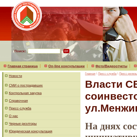
Поиск:
Главная страница
On-line консультации
Фото/Видеоотчеты
Главная
\
Пресс-служба
\
Пресс-релиз
Новости
Власти С
СМИ о пострадавших
соинвест
Контрольная закупка
Справочная
ул.Менжи
Пресс-служба
О нас
На днях со
Черные риэлторы
Юридическая консультация