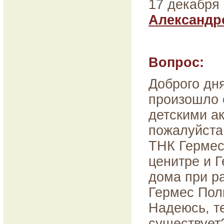
17 декабря 
Александр
Вопрос:
Доброго дня
произошло 
детскими а
пожалуйста
ТНК Гермес
ценитре и 
дома при р
Гермес Поли
Надеюсь, т
существует