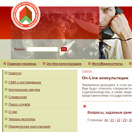
Поиск:
Главная страница
On-line консультации
Фото/Видеоотчеты
Главная
Новости
On-Line консультации
СМИ о пострадавших
Уважаемые дольщики, в этом ра
Вам будут отвечать специалисты
Контрольная закупка
судопроизводства, а также люд
представителями государственн
Справочная
Пресс-служба
О нас
Вопросы, заданные ране
Черные риэлторы
Страницы:
<<
|
21
|
22
|
23
|
2
Юридическая консультация