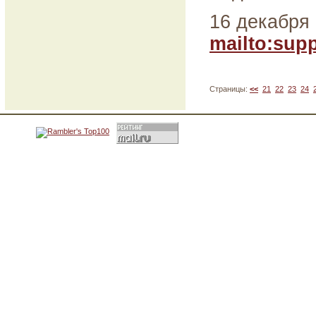
16 декабря 
mailto:su
Страницы:
<<
21
22
23
24