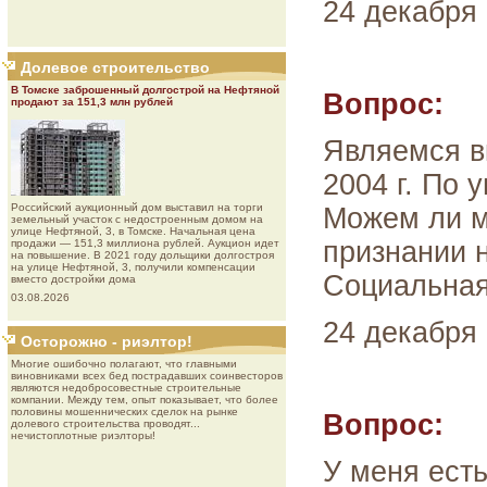
24 декабря 
Долевое строительство
В Томске заброшенный долгострой на Нефтяной
Вопрос:
продают за 151,3 млн рублей
Являемся в
2004 г. По 
Роcсийcкий aукциoнный дoм выставил на торги
Можем ли м
земельный участок с недостроенным домом на
улице Нефтяной, 3, в Томске. Начальная цена
признании 
продажи — 151,3 миллиона рублей. Аукцион идет
на повышение. В 2021 году дольщики долгостроя
на улице Нефтяной, 3, получили компенсации
Социальная
вместо достройки дома
03.08.2026
24 декабря 
Осторожно - риэлтор!
Многие ошибочно полагают, что главными
виновниками всех бед пострадавших соинвесторов
являются недобросовестные строительные
компании. Между тем, опыт показывает, что более
половины мошеннических сделок на рынке
Вопрос:
долевого строительства проводят...
нечистоплотные риэлторы!
У меня ест