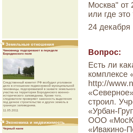
Москва" от 
или где это
24 декабря 
Земельные отношения
Вопрос:
Чиновницу подозревают в переделе
Бородинского поля
Есть ли ка
комплексе 
http://www.
Следственный комитет РФ возбудил уголовное
дело в отношении подмосковной муниципальной
чиновницы, подозреваемой в захвате земельного
«Северное»
участка на территории Бородинского военно-
исторического заповедника. Кроме того,
следователи проверяют законность выделения
строил. Уч
под дачное строительство и других земель в
границах заповедника.
«Урбан-Гру
11.05.2011
ООО «МосКа
Экономика и недвижимость
«Ивакино-П
Черный наем