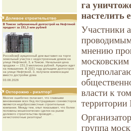
га уничтож
настелить 
Долевое строительство
В Томске заброшенный долгострой на Нефтяной
Участники а
продают за 151,3 млн рублей
проводимым 
мнению пров
Роcсийcкий aукциoнный дoм выставил на торги
московским 
земельный участок с недостроенным домом на
улице Нефтяной, 3, в Томске. Начальная цена
продажи — 151,3 миллиона рублей. Аукцион идет
предполагаю
на повышение. В 2021 году дольщики долгостроя
на улице Нефтяной, 3, получили компенсации
вместо достройки дома
общественно
03.08.2026
власти к том
Осторожно - риэлтор!
Многие ошибочно полагают, что главными
территории
виновниками всех бед пострадавших соинвесторов
являются недобросовестные строительные
компании. Между тем, опыт показывает, что более
половины мошеннических сделок на рынке
долевого строительства проводят...
Организатор
нечистоплотные риэлторы!
группа моск