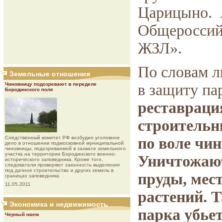
Царицыно. 
Общероссий
ЖЗЛ».
По словам л
Земельные отношения
Чиновницу подозревают в переделе
в защиту па
Бородинского поля
реставрация
строительн
Следственный комитет РФ возбудил уголовное
по воле чи
дело в отношении подмосковной муниципальной
чиновницы, подозреваемой в захвате земельного
участка на территории Бородинского военно-
Уничтожаютс
исторического заповедника. Кроме того,
следователи проверяют законность выделения
под дачное строительство и других земель в
пруды, мес
границах заповедника.
11.05.2011
растений. 
Экономика и недвижимость
парка убьет
Черный наем