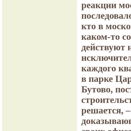
реакции мо
последовало
кто в моск
каком-то с
действуют н
исключител
каждого кв
в парке Ца
Бутово, по
строительс
решается, –
доказывающ