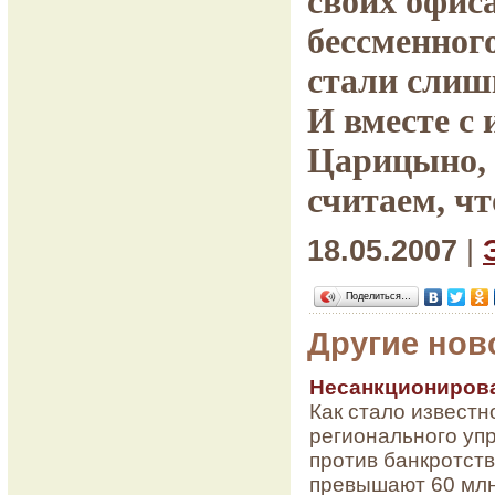
своих офиса
бессменного
стали слишк
И вместе с
Царицыно, 
считаем, чт
18.05.2007
|
Поделиться…
Другие нов
Несанкционирова
Как стало известн
регионального уп
против банкротст
превышают 60 млн.