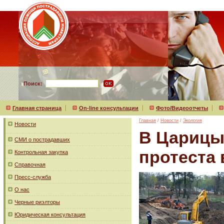
Поиск:
Главная страница
On-line консультации
Фото/Видеоотчеты
Главная
/
Новости
/
Экология
Новости
В Царицы
СМИ о пострадавших
протеста 
Контрольная закупка
Справочная
Пресс-служба
О нас
Черные риэлторы
Юридическая консультация