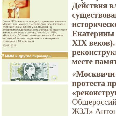
Действия в
существова
Более 90% жилых площадей, сдаваемых в наем в
историческ
Москве, арендуются с использованием «серых» и
«черных» схем. Об этом со ссылкой на
руководителя департамента жилищной политики и
Екатерины 
жилищного фонда столицы сообщает РИА
«Новости». Объемы съемного жилья в Москве в
настоящий момент оцениваются экспертами
XIX веков).
примерно в 10 млн. кв. м.
15.09.2011
реконструкц
МММ и другие пирамиды
месте памя
«
Москвичи 
протеста п
«реконстру
Общероссий
ЖЗЛ» Антон