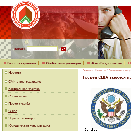
Поиск:
Главная страница
On-line консультации
Фото/Видеоотчеты
Главная
/
Новости
/
Экономика и нед
Новости
Госдеп США занялся п
СМИ о пострадавших
Контрольная закупка
Справочная
Пресс-служба
О нас
Черные риэлторы
Юридическая консультация