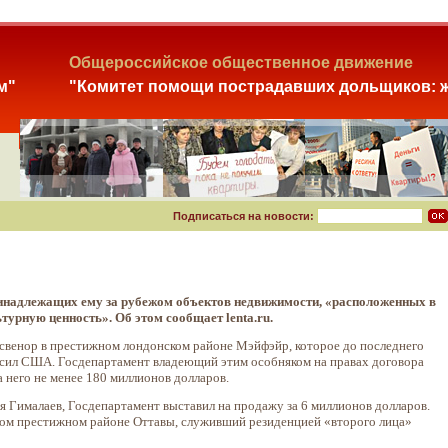
Общероссийское общественное движение
м"
"Комитет помощи пострадавших дольщиков: ж
Подписаться на новости:
инадлежащих ему за рубежом объектов недвижимости, «расположенных в
урную ценность». Об этом сообщает lenta.ru.
росвенор в престижном лондонском районе Мэйфэйр, которое до последнего
х сил США. Госдепартамент владеющий этим особняком на правах договора
а него не менее 180 миллионов долларов.
 Гималаев, Госдепартамент выставил на продажу за 6 миллионов долларов.
мом престижном районе Оттавы, служивший резиденцией «второго лица»