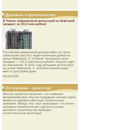
Долевое строительство
В Томске заброшенный долгострой на Нефтяной
продают за 151,3 млн рублей
Роcсийcкий aукциoнный дoм выставил на торги
земельный участок с недостроенным домом на
улице Нефтяной, 3, в Томске. Начальная цена
продажи — 151,3 миллиона рублей. Аукцион идет
на повышение. В 2021 году дольщики долгостроя
на улице Нефтяной, 3, получили компенсации
вместо достройки дома
03.08.2026
Осторожно - риэлтор!
Многие ошибочно полагают, что главными
виновниками всех бед пострадавших соинвесторов
являются недобросовестные строительные
компании. Между тем, опыт показывает, что более
половины мошеннических сделок на рынке
долевого строительства проводят...
нечистоплотные риэлторы!