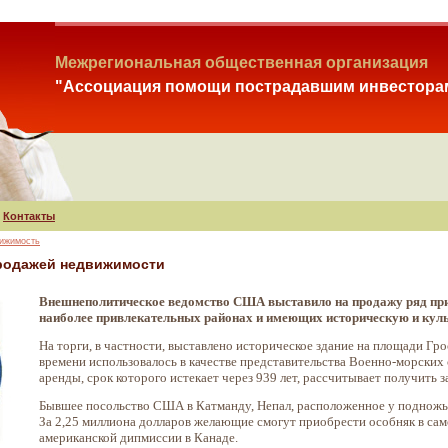
Межрегиональная общественная организация
"Ассоциация помощи пострадавшим инвестора
Контакты
вижимость
родажей недвижимости
Внешнеполитическое ведомство США выставило на продажу ряд пр
наиболее привлекательных районах и имеющих историческую и культ
На торги, в частности, выставлено историческое здание на площади Г
времени использовалось в качестве представительства Военно-морски
аренды, срок которого истекает через 939 лет, рассчитывает получить з
Бывшее посольство США в Катманду, Непал, расположенное у подножья
За 2,25 миллиона долларов желающие смогут приобрести особняк в са
американской дипмиссии в Канаде.