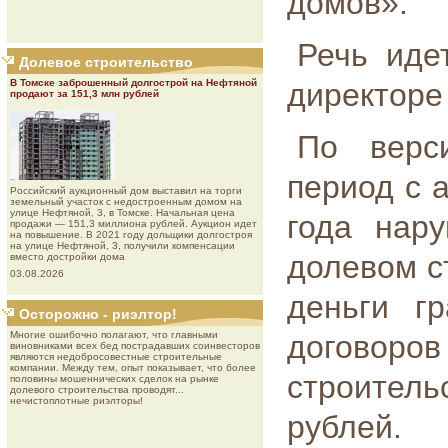
домов».
Речь иде
Долевое строительство
В Томске заброшенный долгострой на Нефтяной
директоре
продают за 151,3 млн рублей
По верс
период с а
Роcсийcкий aукциoнный дoм выставил на торги
земельный участок с недостроенным домом на
улице Нефтяной, 3, в Томске. Начальная цена
года нар
продажи — 151,3 миллиона рублей. Аукцион идет
на повышение. В 2021 году дольщики долгостроя
на улице Нефтяной, 3, получили компенсации
долевом с
вместо достройки дома
03.08.2026
деньги г
Осторожно - риэлтор!
Многие ошибочно полагают, что главными
догово
виновниками всех бед пострадавших соинвесторов
являются недобросовестные строительные
компании. Между тем, опыт показывает, что более
строител
половины мошеннических сделок на рынке
долевого строительства проводят...
нечистоплотные риэлторы!
рублей.