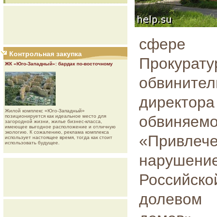
сфере 
Контрольная закупка
Прокурат
ЖК «Юго-Западный»: бардак по-восточному
обвините
директор
Жилой комплекс «Юго-Западный»
обвиняем
позиционируется как идеальное место для
загородной жизни, жилье бизнес-класса,
имеющее выгодное расположение и отличную
экологию. К сожалению, реклама комплекса
«Привлече
использует настоящее время, тогда как стоит
использовать будущее.
нарушени
Российс
долевом 