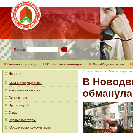
Поиск:
Главная страница
On-line консультации
Фото/Видеоотчеты
Главная
/
Новости
/
Долевое строитель
Новости
В Новодв
СМИ о пострадавших
обманула 
Контрольная закупка
Справочная
Пресс-служба
О нас
Черные риэлторы
Юридическая консультация