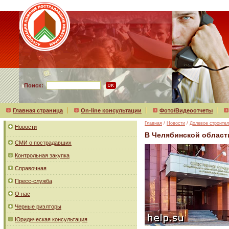
Поиск:
Главная страница
On-line консультации
Фото/Видеоотчеты
Главная
/
Новости
/
Долевое строител
Новости
В Челябинской област
СМИ о пострадавших
Контрольная закупка
Справочная
Пресс-служба
О нас
Черные риэлторы
Юридическая консультация