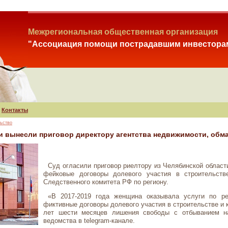
Межрегиональная общественная организация
"Ассоциация помощи пострадавшим инвестора
Контакты
ьство
и вынесли приговор директору агентства недвижимости, обм
Суд огласили приговор риелтору из Челябинской област
фейковые договоры долевого участия в строительств
Следственного комитета РФ по региону.
«В 2017-2019 года женщина оказывала услуги по р
фиктивные договоры долевого участия в строительстве и 
лет шести месяцев лишения свободы с отбыванием н
ведомства в telegram-канале.