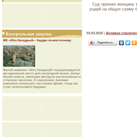
Суд признал женщину в
ущерб на общую сумму б
03.03.2025
|
Долевое строител
Контрольная закупка
ЖК «Юго-Западный»: бардак по-восточному
Поделиться…
Жилой комплекс «Юго-Западный» позиционируется
как идеальное место для загородной жизни, жилье
бизнес-класса, имеющее выгодное расположение и
отличную экологию. К сожалению, реклама
комплекса использует настоящее время, тогда как
стоит использовать будущее.