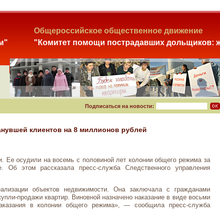
Общероссийское общественное движение
м"
"Комитет помощи пострадавших дольщиков: ж
Подписаться на новости:
анувшей клиентов на 8 миллионов рублей
и. Ее осудили на восемь с половиной лет колонии общего режима за
е. Об этом рассказала пресс-служба Следственного управления
еализации объектов недвижимости. Она заключала с гражданами
купли-продажи квартир. Виновной назначено наказание в виде восьми
аказания в колонии общего режима», — сообщила пресс-служба