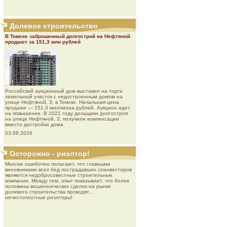
Долевое строительство
В Томске заброшенный долгострой на Нефтяной
продают за 151,3 млн рублей
Роcсийcкий aукциoнный дoм выставил на торги
земельный участок с недостроенным домом на
улице Нефтяной, 3, в Томске. Начальная цена
продажи — 151,3 миллиона рублей. Аукцион идет
на повышение. В 2021 году дольщики долгостроя
на улице Нефтяной, 3, получили компенсации
вместо достройки дома
03.08.2026
Осторожно - риэлтор!
Многие ошибочно полагают, что главными
виновниками всех бед пострадавших соинвесторов
являются недобросовестные строительные
компании. Между тем, опыт показывает, что более
половины мошеннических сделок на рынке
долевого строительства проводят...
нечистоплотные риэлторы!