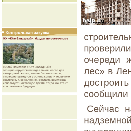
Контрольная закупка
строитель
ЖК «Юго-Западный»: бардак по-восточному
проверил
очереди ж
Жилой комплекс «Юго-Западный»
лес» в Ле
позиционируется как идеальное место для
загородной жизни, жилье бизнес-класса,
имеющее выгодное расположение и отличную
достроить
экологию. К сожалению, реклама комплекса
использует настоящее время, тогда как стоит
использовать будущее.
сообщили 
Сейчас н
надземной