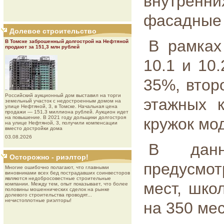
внутрен
фасадные 
Долевое строительство
В рамках
В Томске заброшенный долгострой на Нефтяной
продают за 151,3 млн рублей
10.1 и 10.
35%, втор
Роcсийcкий aукциoнный дoм выставил на торги
этажных 
земельный участок с недостроенным домом на
улице Нефтяной, 3, в Томске. Начальная цена
продажи — 151,3 миллиона рублей. Аукцион идет
на повышение. В 2021 году дольщики долгостроя
кружок мо
на улице Нефтяной, 3, получили компенсации
вместо достройки дома
03.08.2026
В данн
Осторожно - риэлтор!
предусмо
Многие ошибочно полагают, что главными
виновниками всех бед пострадавших соинвесторов
являются недобросовестные строительные
мест, шко
компании. Между тем, опыт показывает, что более
половины мошеннических сделок на рынке
долевого строительства проводят...
нечистоплотные риэлторы!
на 350 мес