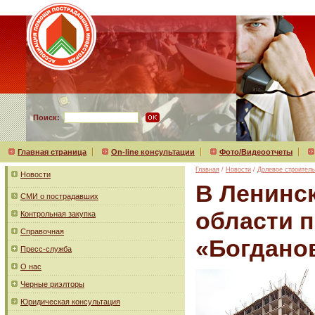
Поиск:
Главная страница
On-line консультации
Фото/Видеоотчеты
Главная
/
Новости
/
Долевое строитель
Новости
В Ленинс
СМИ о пострадавших
области 
Контрольная закупка
Справочная
«Богдано
Пресс-служба
О нас
Черные риэлторы
Юридическая консультация