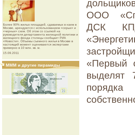
дольщиков
ООО «Спе
ДСК КП
Более 90% жилых площадей, сдаваемых в наем в
Москве, арендуются с использованием «серых» и
«черных» схем. Об этом со ссылкой на
руководителя департамента жилищной политики и
«Энерге
жилищного фонда столицы сообщает РИА
«Новости». Объемы съемного жилья в Москве в
настоящий момент оцениваются экспертами
застройщ
примерно в 10 млн. кв. м.
15.09.2011
«Первый 
МММ и другие пирамиды
выделят 
порядка
собственн