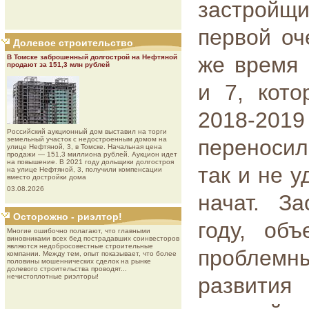
застройщ
первой оч
Долевое строительство
же время 
В Томске заброшенный долгострой на Нефтяной
продают за 151,3 млн рублей
и 7, кот
2018-2019
Роcсийcкий aукциoнный дoм выставил на торги
земельный участок с недостроенным домом на
переносил
улице Нефтяной, 3, в Томске. Начальная цена
продажи — 151,3 миллиона рублей. Аукцион идет
на повышение. В 2021 году дольщики долгостроя
так и не 
на улице Нефтяной, 3, получили компенсации
вместо достройки дома
03.08.2026
начат. З
Осторожно - риэлтор!
году, об
Многие ошибочно полагают, что главными
виновниками всех бед пострадавших соинвесторов
являются недобросовестные строительные
проблемны
компании. Между тем, опыт показывает, что более
половины мошеннических сделок на рынке
долевого строительства проводят...
нечистоплотные риэлторы!
развития