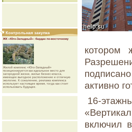
Контрольная закупка
ЖК «Юго-Западный»: бардак по-восточному
котором 
Разреше
Жилой комплекс «Юго-Западный»
подписано
позиционируется как идеальное место для
загородной жизни, жилье бизнес-класса,
имеющее выгодное расположение и отличную
экологию. К сожалению, реклама комплекса
активно го
использует настоящее время, тогда как стоит
использовать будущее.
16-этажн
«Вертик
включил в