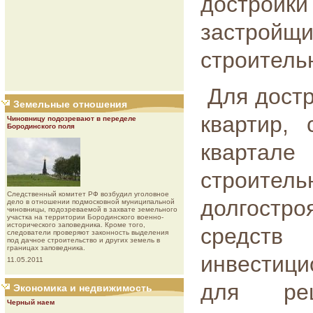
достройк
застройщ
строитель
Для дост
Земельные отношения
квартир,
Чиновницу подозревают в переделе
Бородинского поля
квартале
строитель
Следственный комитет РФ возбудил уголовное
долгостро
дело в отношении подмосковной муниципальной
чиновницы, подозреваемой в захвате земельного
участка на территории Бородинского военно-
исторического заповедника. Кроме того,
средст
следователи проверяют законность выделения
под дачное строительство и других земель в
границах заповедника.
инвестици
11.05.2011
для ре
Экономика и недвижимость
Черный наем