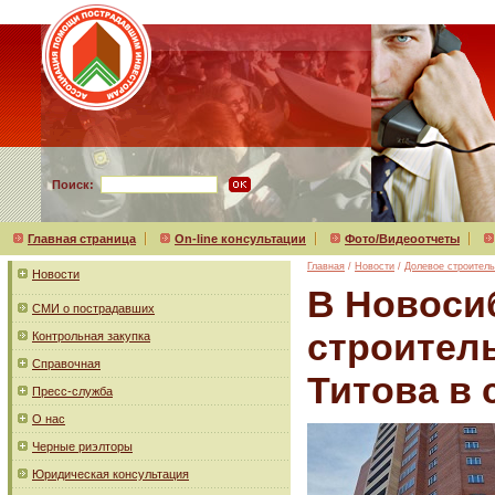
Поиск:
Главная страница
On-line консультации
Фото/Видеоотчеты
Главная
/
Новости
/
Долевое строитель
Новости
В Новоси
СМИ о пострадавших
строитель
Контрольная закупка
Справочная
Титова в
Пресс-служба
О нас
Черные риэлторы
Юридическая консультация