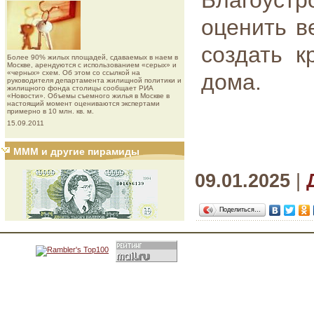
Благоус
оценить в
создать к
Более 90% жилых площадей, сдаваемых в наем в
Москве, арендуются с использованием «серых» и
«черных» схем. Об этом со ссылкой на
дома.
руководителя департамента жилищной политики и
жилищного фонда столицы сообщает РИА
«Новости». Объемы съемного жилья в Москве в
настоящий момент оцениваются экспертами
примерно в 10 млн. кв. м.
15.09.2011
МММ и другие пирамиды
09.01.2025
|
Поделиться…