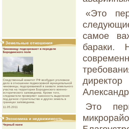
«Это пе
следующи
самое ва
Земельные отношения
бараки. 
Чиновницу подозревают в переделе
Бородинского поля
современн
требован
директор
Следственный комитет РФ возбудил уголовное
дело в отношении подмосковной муниципальной
чиновницы, подозреваемой в захвате земельного
Александр
участка на территории Бородинского военно-
исторического заповедника. Кроме того,
следователи проверяют законность выделения
под дачное строительство и других земель в
границах заповедника.
Это пе
11.05.2011
микро
Экономика и недвижимость
Черный наем