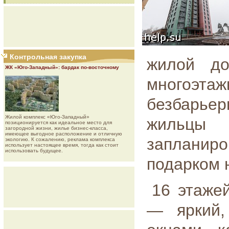
Контрольная закупка
жилой до
ЖК «Юго-Западный»: бардак по-восточному
многоэтаж
безбарье
Жилой комплекс «Юго-Западный»
жильцы
позиционируется как идеальное место для
загородной жизни, жилье бизнес-класса,
имеющее выгодное расположение и отличную
запланир
экологию. К сожалению, реклама комплекса
использует настоящее время, тогда как стоит
использовать будущее.
подарком 
16 этаже
— яркий,