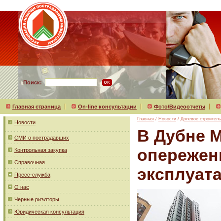
Поиск:
Главная страница
On-line консультации
Фото/Видеоотчеты
Главная
/
Новости
/
Долевое строитель
Новости
В Дубне М
СМИ о пострадавших
опережен
Контрольная закупка
Справочная
эксплуат
Пресс-служба
О нас
Черные риэлторы
Юридическая консультация