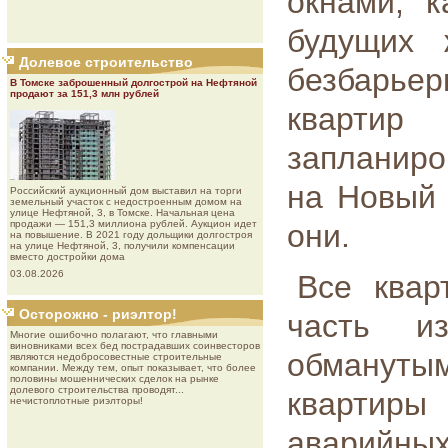
окнами, 
будущих 
Долевое строительство
безбарье
В Томске заброшенный долгострой на Нефтяной
продают за 151,3 млн рублей
кварти
запланир
на Новый 
Роcсийcкий aукциoнный дoм выставил на торги
земельный участок с недостроенным домом на
улице Нефтяной, 3, в Томске. Начальная цена
продажи — 151,3 миллиона рублей. Аукцион идет
они.
на повышение. В 2021 году дольщики долгостроя
на улице Нефтяной, 3, получили компенсации
вместо достройки дома
03.08.2026
Все квар
Осторожно - риэлтор!
часть и
Многие ошибочно полагают, что главными
виновниками всех бед пострадавших соинвесторов
обмануты
являются недобросовестные строительные
компании. Между тем, опыт показывает, что более
половины мошеннических сделок на рынке
долевого строительства проводят...
квартир
нечистоплотные риэлторы!
аварийных