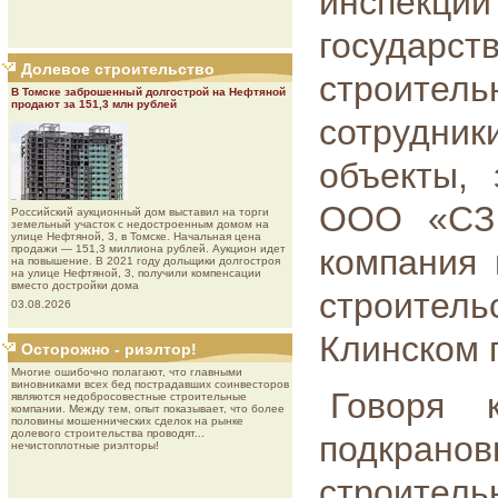
инспек
государ
Долевое строительство
строител
В Томске заброшенный долгострой на Нефтяной
продают за 151,3 млн рублей
сотрудн
объекты, 
ООО «СЗ 
Роcсийcкий aукциoнный дoм выставил на торги
земельный участок с недостроенным домом на
улице Нефтяной, 3, в Томске. Начальная цена
продажи — 151,3 миллиона рублей. Аукцион идет
компания 
на повышение. В 2021 году дольщики долгостроя
на улице Нефтяной, 3, получили компенсации
вместо достройки дома
строите
03.08.2026
Клинском 
Осторожно - риэлтор!
Многие ошибочно полагают, что главными
виновниками всех бед пострадавших соинвесторов
Говоря 
являются недобросовестные строительные
компании. Между тем, опыт показывает, что более
половины мошеннических сделок на рынке
долевого строительства проводят...
подкран
нечистоплотные риэлторы!
строител