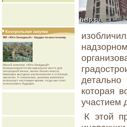
Контрольная закупка
изобличил
ЖК «Юго-Западный»: бардак по-восточному
надзорн
организ
Жилой комплекс «Юго-Западный»
градостр
позиционируется как идеальное место для
загородной жизни, жилье бизнес-класса,
имеющее выгодное расположение и отличную
детально
экологию. К сожалению, реклама комплекса
использует настоящее время, тогда как стоит
использовать будущее.
которая в
участием 
К этой п