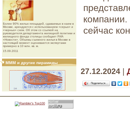
представ
компании
Более 90% жилых площадей, сдаваемых в наем в
Москве, арендуются с использованием «серых» и
сейчас ко
«черных» схем. Об этом со ссылкой на
руководителя департамента жилищной политики и
жилищного фонда столицы сообщает РИА
«Новости». Объемы съемного жилья в Москве в
настоящий момент оцениваются экспертами
примерно в 10 млн. кв. м.
15.09.2011
МММ и другие пирамиды
27.12.2024
|
Поделиться…