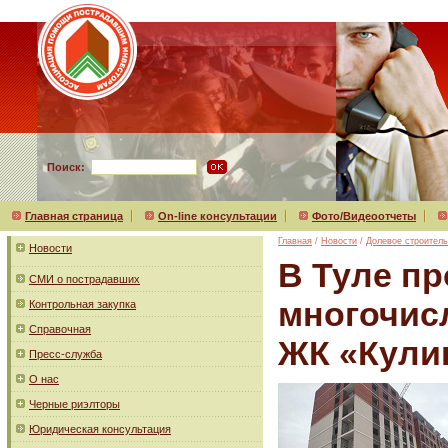
Поиск:
Главная страница
On-line консультации
Фото/Видеоотчеты
Главная
/
Новости
/
Долевое строитель
Новости
В Туле п
СМИ о пострадавших
многочис
Контрольная закупка
Справочная
ЖК «Кули
Пресс-служба
О нас
Черные риэлторы
Юридическая консультация