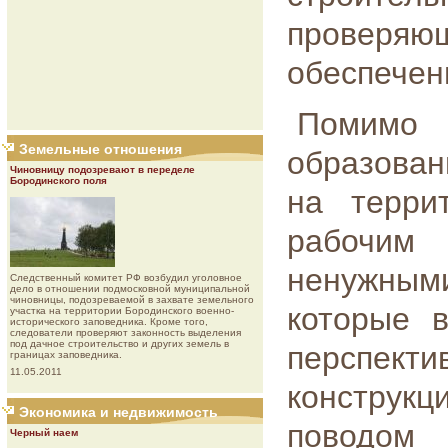
проверя
обеспечен
Помимо 
Земельные отношения
образован
Чиновницу подозревают в переделе
Бородинского поля
на терри
рабочим 
ненужным
Следственный комитет РФ возбудил уголовное
дело в отношении подмосковной муниципальной
чиновницы, подозреваемой в захвате земельного
которые в
участка на территории Бородинского военно-
исторического заповедника. Кроме того,
следователи проверяют законность выделения
под дачное строительство и других земель в
перспект
границах заповедника.
11.05.2011
конструкц
Экономика и недвижимость
поводом 
Черный наем