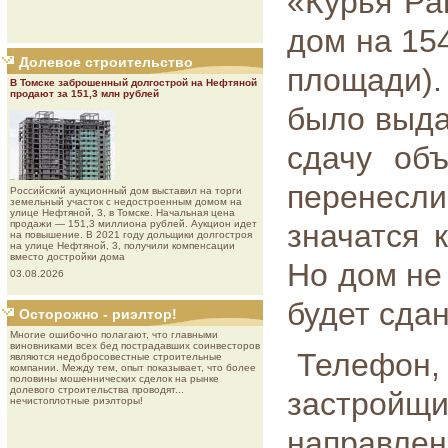
«Курья Pa
дом на 154
Долевое строительство
площади)
В Томске заброшенный долгострой на Нефтяной
продают за 151,3 млн рублей
было выда
сдачу объ
перенесл
Роcсийcкий aукциoнный дoм выставил на торги
земельный участок с недостроенным домом на
улице Нефтяной, 3, в Томске. Начальная цена
продажи — 151,3 миллиона рублей. Аукцион идет
значатся 
на повышение. В 2021 году дольщики долгостроя
на улице Нефтяной, 3, получили компенсации
вместо достройки дома
Но дом не 
03.08.2026
будет сдан
Осторожно - риэлтор!
Многие ошибочно полагают, что главными
виновниками всех бед пострадавших соинвесторов
Телефо
являются недобросовестные строительные
компании. Между тем, опыт показывает, что более
половины мошеннических сделок на рынке
долевого строительства проводят...
застрой
нечистоплотные риэлторы!
направлен