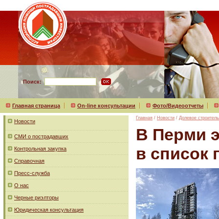
Поиск:
Главная страница
On-line консультации
Фото/Видеоотчеты
Главная
/
Новости
/
Долевое строитель
Новости
В Перми 
СМИ о пострадавших
в список
Контрольная закупка
Справочная
Пресс-служба
О нас
Черные риэлторы
Юридическая консультация