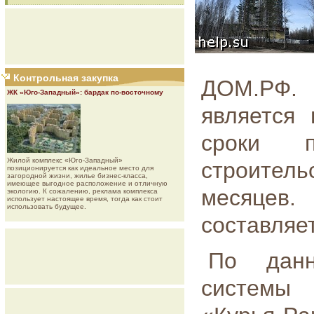
Контрольная закупка
ДОМ.РФ.
ЖК «Юго-Западный»: бардак по-восточному
является
сроки п
Жилой комплекс «Юго-Западный»
строите
позиционируется как идеальное место для
загородной жизни, жилье бизнес-класса,
имеющее выгодное расположение и отличную
месяцев
экологию. К сожалению, реклама комплекса
использует настоящее время, тогда как стоит
использовать будущее.
составляе
По данн
системы 