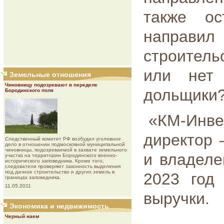
также ос
направи
строитель
или нет
Земельные отношения
Чиновницу подозревают в переделе
дольщики
Бородинского поля
«КМ-Инв
директор 
Следственный комитет РФ возбудил уголовное
дело в отношении подмосковной муниципальной
чиновницы, подозреваемой в захвате земельного
и владеле
участка на территории Бородинского военно-
исторического заповедника. Кроме того,
следователи проверяют законность выделения
под дачное строительство и других земель в
2023 год
границах заповедника.
11.05.2011
выручки.
Экономика и недвижимость
Черный наем