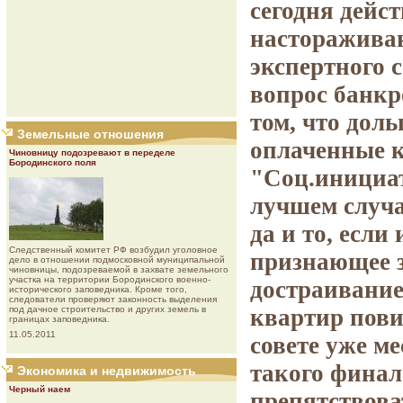
сегодня дейс
настораживаю
экспертного с
вопрос банк
том, что дол
Земельные отношения
оплаченные к
Чиновницу подозревают в переделе
Бородинского поля
"Соц.инициат
лучшем случа
да и то, если
Следственный комитет РФ возбудил уголовное
признающее з
дело в отношении подмосковной муниципальной
чиновницы, подозреваемой в захвате земельного
участка на территории Бородинского военно-
достраивание
исторического заповедника. Кроме того,
следователи проверяют законность выделения
под дачное строительство и других земель в
квартир пови
границах заповедника.
11.05.2011
совете уже м
такого финал
Экономика и недвижимость
Черный наем
препятствова