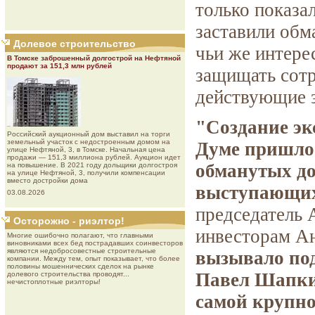
только показа
заставили обм
Долевое строительство
чьи же интере
В Томске заброшенный долгострой на Нефтяной
продают за 151,3 млн рублей
защищать сотр
действующие з
"Создание эк
Роcсийcкий aукциoнный дoм выставил на торги
земельный участок с недостроенным домом на
Думе пришлос
улице Нефтяной, 3, в Томске. Начальная цена
продажи — 151,3 миллиона рублей. Аукцион идет
обманутых д
на повышение. В 2021 году дольщики долгостроя
на улице Нефтяной, 3, получили компенсации
вместо достройки дома
выступающих
03.08.2026
председатель
Осторожно - риэлтор!
инвесторам Ан
Многие ошибочно полагают, что главными
виновниками всех бед пострадавших соинвесторов
являются недобросовестные строительные
вызывало под
компании. Между тем, опыт показывает, что более
половины мошеннических сделок на рынке
Павел Шапкин
долевого строительства проводят...
нечистоплотные риэлторы!
самой крупн