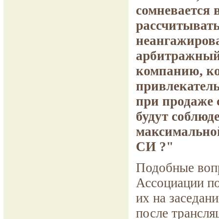
сомневается 
рассчитывать
неангажирова
арбитражный
компанию, ко
привлекатель
при продаже 
будут соблюд
максимальной
СИ ?"
Подобные вопр
Ассоциации п
их на заседани
после трансля