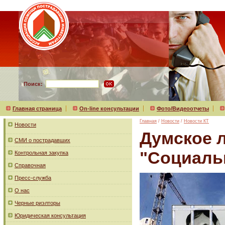
Поиск:
Главная страница
On-line консультации
Фото/Видеоотчеты
Главная
/
Новости
/
Новости КТ
Новости
Думское 
СМИ о пострадавших
"Социаль
Контрольная закупка
Справочная
Пресс-служба
О нас
Черные риэлторы
Юридическая консультация