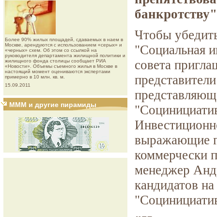
банкротству"
Чтобы убедить
Более 90% жилых площадей, сдаваемых в наем в
Москве, арендуются с использованием «серых» и
"Социальная и
«черных» схем. Об этом со ссылкой на
руководителя департамента жилищной политики и
совета пригла
жилищного фонда столицы сообщает РИА
«Новости». Объемы съемного жилья в Москве в
настоящий момент оцениваются экспертами
представители
примерно в 10 млн. кв. м.
15.09.2011
представляюще
МММ и другие пирамиды
"Социнициатив
Инвестиционн
выражающие г
коммерчески п
менеджер Анд
кандидатов на
"Социнициатив