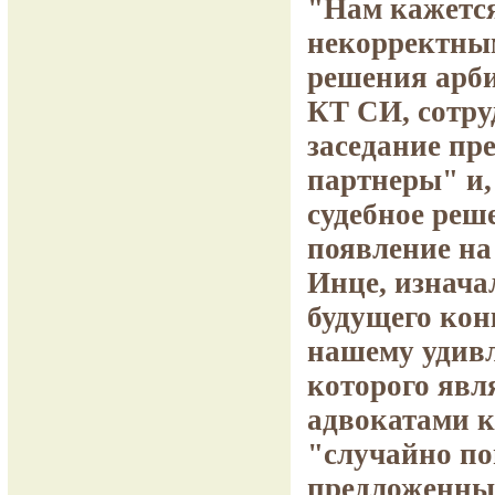
"Нам кажется
некорректным
решения арби
КТ СИ, сотру
заседание пр
партнеры" и,
судебное реш
появление н
Инце, изнача
будущего кон
нашему удив
которого явл
адвокатами к
"случайно по
предложенны