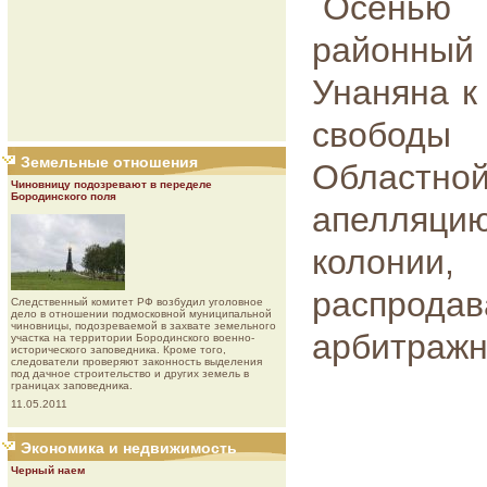
Осенью 
районный
Унаняна к
свободы
Земельные отношения
Областн
Чиновницу подозревают в переделе
Бородинского поля
апелляцию
колони
распродав
Следственный комитет РФ возбудил уголовное
дело в отношении подмосковной муниципальной
чиновницы, подозреваемой в захвате земельного
арбитражн
участка на территории Бородинского военно-
исторического заповедника. Кроме того,
следователи проверяют законность выделения
под дачное строительство и других земель в
границах заповедника.
11.05.2011
Экономика и недвижимость
Черный наем