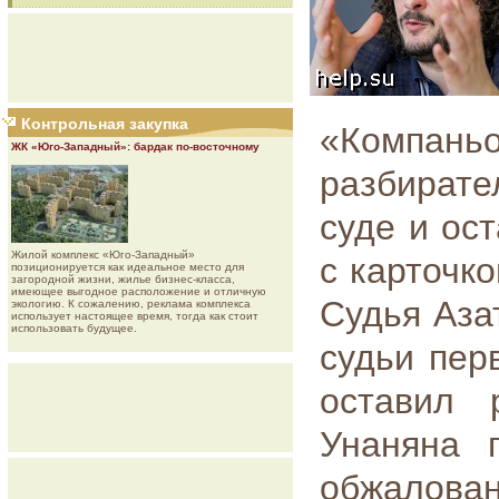
Контрольная закупка
«Компан
ЖК «Юго-Западный»: бардак по-восточному
разбирате
суде и ост
Жилой комплекс «Юго-Западный»
с карточко
позиционируется как идеальное место для
загородной жизни, жилье бизнес-класса,
имеющее выгодное расположение и отличную
Судья Аза
экологию. К сожалению, реклама комплекса
использует настоящее время, тогда как стоит
использовать будущее.
судьи пер
оставил 
Унаняна 
обжалов