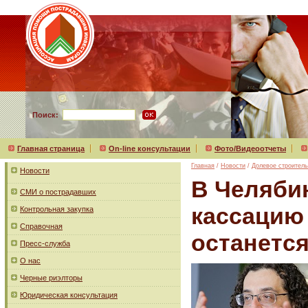
Поиск:
Главная страница
On-line консультации
Фото/Видеоотчеты
Главная
/
Новости
/
Долевое строитель
Новости
В Челяби
СМИ о пострадавших
кассацию
Контрольная закупка
Справочная
останется
Пресс-служба
О нас
Черные риэлторы
Юридическая консультация