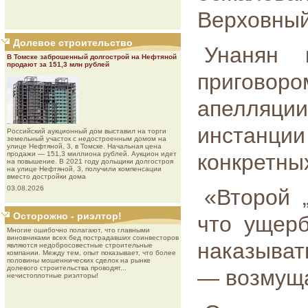
Верховный
Долевое строительство
Унанян 
В Томске заброшенный долгострой на Нефтяной
продают за 151,3 млн рублей
приговор
апелляци
инстанц
Роcсийcкий aукциoнный дoм выставил на торги
земельный участок с недостроенным домом на
улице Нефтяной, 3, в Томске. Начальная цена
продажи — 151,3 миллиона рублей. Аукцион идет
конкретны
на повышение. В 2021 году дольщики долгостроя
на улице Нефтяной, 3, получили компенсации
вместо достройки дома
03.08.2026
«Второй 
Осторожно - риэлтор!
что ущерб
Многие ошибочно полагают, что главными
виновниками всех бед пострадавших соинвесторов
наказывать
являются недобросовестные строительные
компании. Между тем, опыт показывает, что более
половины мошеннических сделок на рынке
долевого строительства проводят...
— возмуща
нечистоплотные риэлторы!