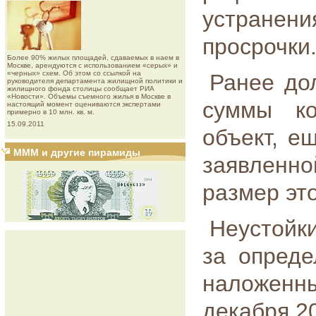
устранен
просрочки
Более 90% жилых площадей, сдаваемых в наем в
Москве, арендуются с использованием «серых» и
«черных» схем. Об этом со ссылкой на
Ранее до
руководителя департамента жилищной политики и
жилищного фонда столицы сообщает РИА
«Новости». Объемы съемного жилья в Москве в
суммы ко
настоящий момент оцениваются экспертами
примерно в 10 млн. кв. м.
15.09.2011
объект, е
МММ и другие пирамиды
заявленно
размер это
Неустойк
за опреде
наложенн
декабря 20