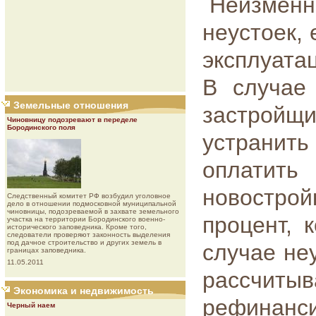
Неизменн
неустоек, 
эксплуата
В случае 
Земельные отношения
застройщ
Чиновницу подозревают в переделе
Бородинского поля
устранит
оплати
новостро
Следственный комитет РФ возбудил уголовное
дело в отношении подмосковной муниципальной
чиновницы, подозреваемой в захвате земельного
процент, 
участка на территории Бородинского военно-
исторического заповедника. Кроме того,
следователи проверяют законность выделения
под дачное строительство и других земель в
случае не
границах заповедника.
11.05.2011
рассчиты
Экономика и недвижимость
рефина
Черный наем