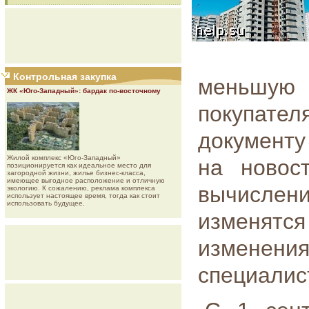
Контрольная закупка
меньшую 
ЖК «Юго-Западный»: бардак по-восточному
покупател
документу
Жилой комплекс «Юго-Западный»
на новос
позиционируется как идеальное место для
загородной жизни, жилье бизнес-класса,
имеющее выгодное расположение и отличную
вычислен
экологию. К сожалению, реклама комплекса
использует настоящее время, тогда как стоит
использовать будущее.
изменят
изменен
специалис