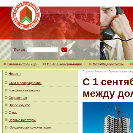
Поиск:
Главная страница
On-line консультации
Фото/Видеоотчеты
Главная
/
Новости
/
Долевое строитель
Новости
С 1 сентя
СМИ о пострадавших
между до
Контрольная закупка
Справочная
Пресс-служба
О нас
Черные риэлторы
Юридическая консультация