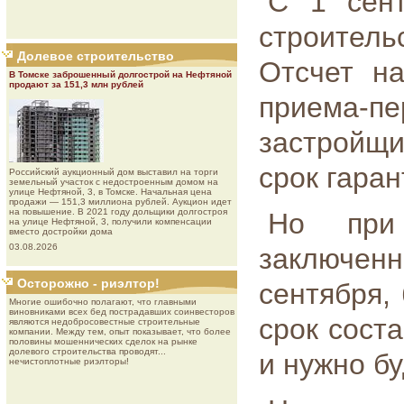
С 1 сент
строитель
Долевое строительство
Отсчет на
В Томске заброшенный долгострой на Нефтяной
продают за 151,3 млн рублей
приема
застройщи
срок гаран
Роcсийcкий aукциoнный дoм выставил на торги
земельный участок с недостроенным домом на
улице Нефтяной, 3, в Томске. Начальная цена
продажи — 151,3 миллиона рублей. Аукцион идет
на повышение. В 2021 году дольщики долгостроя
Но при
на улице Нефтяной, 3, получили компенсации
вместо достройки дома
03.08.2026
заключе
Осторожно - риэлтор!
сентября,
Многие ошибочно полагают, что главными
виновниками всех бед пострадавших соинвесторов
срок сост
являются недобросовестные строительные
компании. Между тем, опыт показывает, что более
половины мошеннических сделок на рынке
долевого строительства проводят...
и нужно бу
нечистоплотные риэлторы!