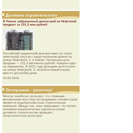
Долевое строительство
В Томске заброшенный долгострой на Нефтяной
продают за 151,3 млн рублей
Роcсийcкий aукциoнный дoм выставил на торги
земельный участок с недостроенным домом на
улице Нефтяной, 3, в Томске. Начальная цена
продажи — 151,3 миллиона рублей. Аукцион идет
на повышение. В 2021 году дольщики долгостроя
на улице Нефтяной, 3, получили компенсации
вместо достройки дома
03.08.2026
Осторожно - риэлтор!
Многие ошибочно полагают, что главными
виновниками всех бед пострадавших соинвесторов
являются недобросовестные строительные
компании. Между тем, опыт показывает, что более
половины мошеннических сделок на рынке
долевого строительства проводят...
нечистоплотные риэлторы!