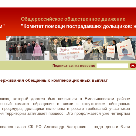
Общероссийское общественное движение
м"
"Комитет помощи пострадавших дольщиков: ж
Подписаться на новости:
задерживания обещанных компенсационных выплат
очка», который должен был появиться в Емельяновском районе
твенный комитет обращение в связи с отсутствием обещанных
 процедуры, дольщики включены в реестр требований участников
ия территорий затягивает процесс. Это продолжается уже четвертый
есовался глава СК РФ Александр Бастрыкин – тогда деньги были