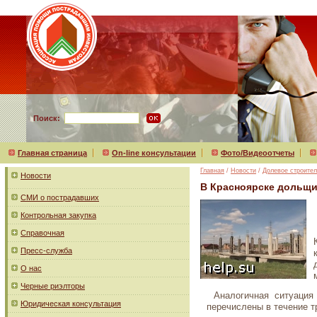
Поиск:
Главная страница
On-line консультации
Фото/Видеоотчеты
Главная
/
Новости
/
Долевое строител
Новости
В Красноярске дольщи
СМИ о пострадавших
Контрольная закупка
Справочная
Пресс-служба
О нас
Черные риэлторы
Аналогичная ситуация
Юридическая консультация
перечислены в течение т