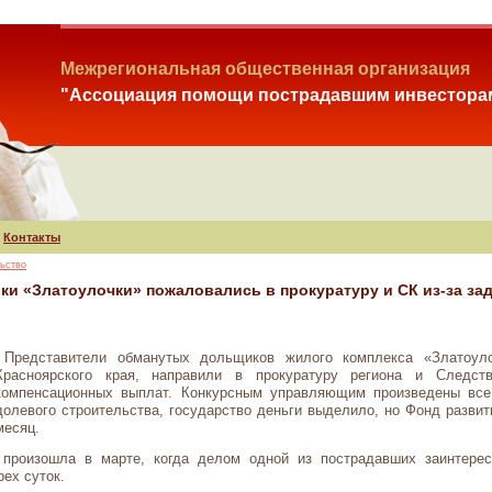
Межрегиональная общественная организация
"Ассоциация помощи пострадавшим инвестора
Контакты
ьство
ки «Златоулочки» пожаловались в прокуратуру и СК из-за 
Представители обманутых дольщиков жилого комплекса «Златоул
Красноярского края, направили в прокуратуру региона и Следс
компенсационных выплат. Конкурсным управляющим произведены все
долевого строительства, государство деньги выделило, но Фонд развит
месяц.
 произошла в марте, когда делом одной из пострадавших заинтер
рех суток.