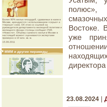
Усатым, 
полюс», 
смазочных
Более 90% жилых площадей, сдаваемых в наем в
Москве, арендуются с использованием «серых» и
«черных» схем. Об этом со ссылкой на
Востоке. 
руководителя департамента жилищной политики и
жилищного фонда столицы сообщает РИА
«Новости». Объемы съемного жилья в Москве в
уже прин
настоящий момент оцениваются экспертами
примерно в 10 млн. кв. м.
15.09.2011
отношени
МММ и другие пирамиды
находящих
директора
23.08.2024
|