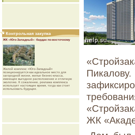
Контрольная закупка
ЖК «Юго-Западный»: бардак по-восточному
«Стройза
Жилой комплекс «Юго-Западный»
Пикалов
позиционируется как идеальное место для
загородной жизни, жилье бизнес-класса,
имеющее выгодное расположение и отличную
зафикси
экологию. К сожалению, реклама комплекса
использует настоящее время, тогда как стоит
использовать будущее.
требова
«Стройзак
ЖК «Акаде