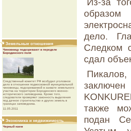
Из-за то
образ
электрос
дело. Гл
Земельные отношения
Следком с
Чиновницу подозревают в переделе
Бородинского поля
сдал объе
Пикалов
Следственный комитет РФ возбудил уголовное
заключе
дело в отношении подмосковной муниципальной
чиновницы, подозреваемой в захвате земельного
участка на территории Бородинского военно-
KONKURE
исторического заповедника. Кроме того,
следователи проверяют законность выделения
под дачное строительство и других земель в
границах заповедника.
также мо
11.05.2011
подан Се
Экономика и недвижимость
Черный наем