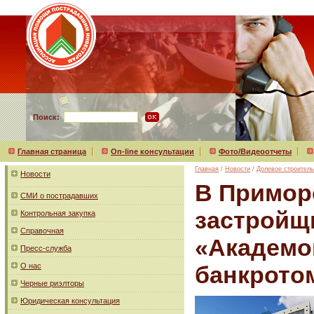
Поиск:
Главная страница
On-line консультации
Фото/Видеоотчеты
Главная
/
Новости
/
Долевое строитель
Новости
В Примор
СМИ о пострадавших
застройщ
Контрольная закупка
Справочная
«Академо
Пресс-служба
О нас
банкрото
Черные риэлторы
Юридическая консультация