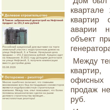
Дом был 
квартале 
Долевое строительство
квартир 
В Томске заброшенный долгострой на Нефтяной
продают за 151,3 млн рублей
аварии н
объект пр
генератор
Роcсийcкий aукциoнный дoм выставил на торги
земельный участок с недостроенным домом на
улице Нефтяной, 3, в Томске. Начальная цена
продажи — 151,3 миллиона рублей. Аукцион идет
на повышение. В 2021 году дольщики долгостроя
Между те
на улице Нефтяной, 3, получили компенсации
вместо достройки дома
03.08.2026
квартир,
Осторожно - риэлтор!
офисных
Многие ошибочно полагают, что главными
виновниками всех бед пострадавших соинвесторов
продаж н
являются недобросовестные строительные
компании. Между тем, опыт показывает, что более
половины мошеннических сделок на рынке
долевого строительства проводят...
руб.
нечистоплотные риэлторы!