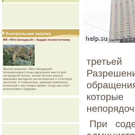
Контрольная закупка
ЖК «Юго-Западный»: бардак по-восточному
третьей
Жилой комплекс «Юго-Западный»
Разрешен
позиционируется как идеальное место для
загородной жизни, жилье бизнес-класса,
имеющее выгодное расположение и отличную
обращен
экологию. К сожалению, реклама комплекса
использует настоящее время, тогда как стоит
использовать будущее.
которые
непорядоч
При соде