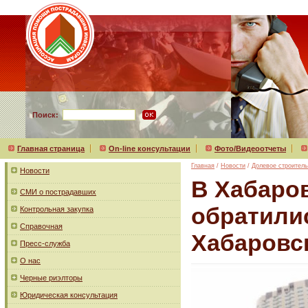
Поиск:
Главная страница
On-line консультации
Фото/Видеоотчеты
Главная
/
Новости
/
Долевое строитель
Новости
В Хабаро
СМИ о пострадавших
обратилис
Контрольная закупка
Справочная
Хабаровс
Пресс-служба
О нас
Черные риэлторы
Юридическая консультация