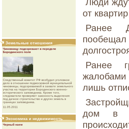
Люди жду
от квартир
Ранее 
пообеща
Земельные отношения
долгостро
Чиновницу подозревают в переделе
Бородинского поля
Ранее г
жалобами 
Следственный комитет РФ возбудил уголовное
дело в отношении подмосковной муниципальной
лишь отпи
чиновницы, подозреваемой в захвате земельного
участка на территории Бородинского военно-
исторического заповедника. Кроме того,
следователи проверяют законность выделения
Застройщ
под дачное строительство и других земель в
границах заповедника.
11.05.2011
дом в э
Экономика и недвижимость
происход
Черный наем