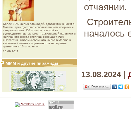
отчаянии.
Строит
Более 90% жилых площадей, сдаваемых в наем в
Москве, арендуются с использованием «серых» и
началось е
«черных» схем. Об этом со ссылкой на
руководителя департамента жилищной политики и
жилищного фонда столицы сообщает РИА
«Новости». Объемы съемного жилья в Москве в
настоящий момент оцениваются экспертами
примерно в 10 млн. кв. м.
15.09.2011
МММ и другие пирамиды
13.08.2024
|
Поделиться…