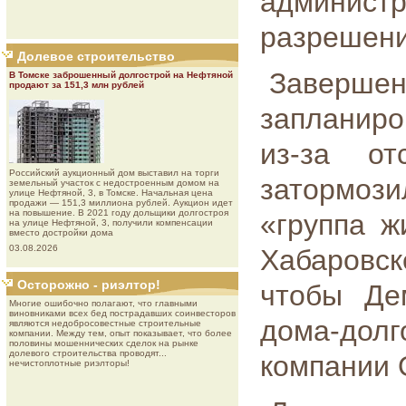
администр
разрешени
Долевое строительство
Заверш
В Томске заброшенный долгострой на Нефтяной
продают за 151,3 млн рублей
запланиро
из-за от
Роcсийcкий aукциoнный дoм выставил на торги
затормози
земельный участок с недостроенным домом на
улице Нефтяной, 3, в Томске. Начальная цена
продажи — 151,3 миллиона рублей. Аукцион идет
на повышение. В 2021 году дольщики долгостроя
«группа ж
на улице Нефтяной, 3, получили компенсации
вместо достройки дома
03.08.2026
Хабаровск
Осторожно - риэлтор!
чтобы Де
Многие ошибочно полагают, что главными
виновниками всех бед пострадавших соинвесторов
дома-дол
являются недобросовестные строительные
компании. Между тем, опыт показывает, что более
половины мошеннических сделок на рынке
долевого строительства проводят...
компании
нечистоплотные риэлторы!