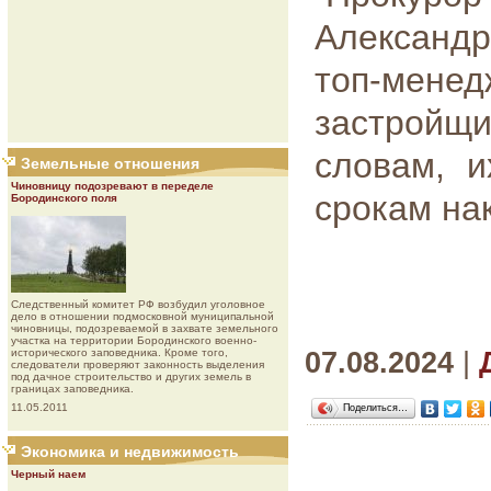
Александр
топ-ме
застройщ
словам, и
Земельные отношения
Чиновницу подозревают в переделе
срокам нак
Бородинского поля
Следственный комитет РФ возбудил уголовное
дело в отношении подмосковной муниципальной
чиновницы, подозреваемой в захвате земельного
участка на территории Бородинского военно-
исторического заповедника. Кроме того,
07.08.2024
|
следователи проверяют законность выделения
под дачное строительство и других земель в
границах заповедника.
11.05.2011
Поделиться…
Экономика и недвижимость
Черный наем