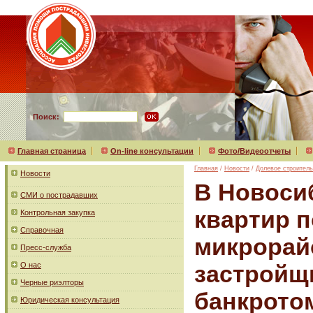
Поиск:
Главная страница
On-line консультации
Фото/Видеоотчеты
Главная
/
Новости
/
Долевое строитель
Новости
В Новоси
СМИ о пострадавших
квартир 
Контрольная закупка
Справочная
микрорай
Пресс-служба
О нас
застройщ
Черные риэлторы
банкротом
Юридическая консультация