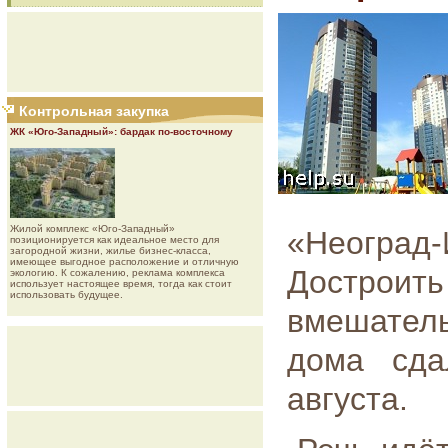
Контрольная закупка
ЖК «Юго-Западный»: бардак по-восточному
Жилой комплекс «Юго-Западный»
«Неоград
позиционируется как идеальное место для
загородной жизни, жилье бизнес-класса,
имеющее выгодное расположение и отличную
Достроит
экологию. К сожалению, реклама комплекса
использует настоящее время, тогда как стоит
использовать будущее.
вмешател
дома сда
августа.