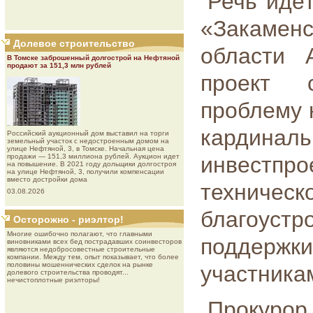
Речь идё
«Закаменс
Долевое строительство
области 
В Томске заброшенный долгострой на Нефтяной
продают за 151,3 млн рублей
проект 
проблему 
кардинал
Роcсийcкий aукциoнный дoм выставил на торги
земельный участок с недостроенным домом на
улице Нефтяной, 3, в Томске. Начальная цена
продажи — 151,3 миллиона рублей. Аукцион идет
инвестпр
на повышение. В 2021 году дольщики долгостроя
на улице Нефтяной, 3, получили компенсации
вместо достройки дома
техниче
03.08.2026
благоус
Осторожно - риэлтор!
Многие ошибочно полагают, что главными
поддерж
виновниками всех бед пострадавших соинвесторов
являются недобросовестные строительные
компании. Между тем, опыт показывает, что более
половины мошеннических сделок на рынке
участника
долевого строительства проводят...
нечистоплотные риэлторы!
Прокур