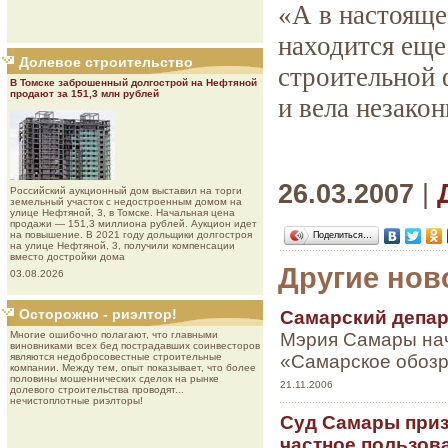
«А в настояще
находится еще
Долевое строительство
строительной 
В Томске заброшенный долгострой на Нефтяной
продают за 151,3 млн рублей
и вела незакон
26.03.2007
|
Роcсийcкий aукциoнный дoм выставил на торги
земельный участок с недостроенным домом на
улице Нефтяной, 3, в Томске. Начальная цена
продажи — 151,3 миллиона рублей. Аукцион идет
на повышение. В 2021 году дольщики долгостроя
Поделиться…
на улице Нефтяной, 3, получили компенсации
вместо достройки дома
Другие нов
03.08.2026
Осторожно - риэлтор!
Самарский депар
Мэрия Самары нач
Многие ошибочно полагают, что главными
виновниками всех бед пострадавших соинвесторов
«Самарское обозр
являются недобросовестные строительные
компании. Между тем, опыт показывает, что более
половины мошеннических сделок на рынке
21.11.2006
долевого строительства проводят...
нечистоплотные риэлторы!
Суд Самары приз
частное пользов