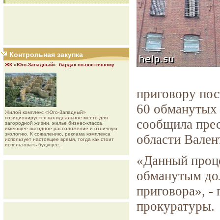
Контрольная закупка
ЖК «Юго-Западный»: бардак по-восточному
приговору по
60 обманутых 
Жилой комплекс «Юго-Западный»
позиционируется как идеальное место для
сообщила прес
загородной жизни, жилье бизнес-класса,
имеющее выгодное расположение и отличную
экологию. К сожалению, реклама комплекса
области Вален
использует настоящее время, тогда как стоит
использовать будущее.
«Данный проце
обманутым до
приговора», -
прокуратуры.