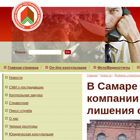
Поиск:
Главная страница
On-line консультации
Фото/Видеоотчеты
Главная
/
Новости
/
Долевое строитель
Новости
В Самаре
СМИ о пострадавших
компании 
Контрольная закупка
Справочная
лишения 
Пресс-служба
О нас
Черные риэлторы
Юридическая консультация