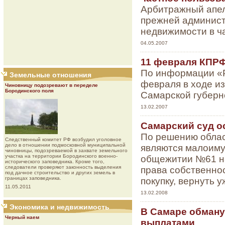
Арбитражный апел
прежней админист
недвижимости в ч
04.05.2007
11 февраля КПРФ
По информации «Р
Земельные отношения
февраля в ходе и
Чиновницу подозревают в переделе
Бородинского поля
Самарской губерн
13.02.2007
Самарский суд о
По решению облас
Следственный комитет РФ возбудил уголовное
дело в отношении подмосковной муниципальной
являются малоиму
чиновницы, подозреваемой в захвате земельного
участка на территории Бородинского военно-
общежитии №61 на
исторического заповедника. Кроме того,
следователи проверяют законность выделения
права собственнос
под дачное строительство и других земель в
границах заповедника.
покупку, вернуть 
11.05.2011
13.02.2008
Экономика и недвижимость
В Самаре обману
Черный наем
выплатами