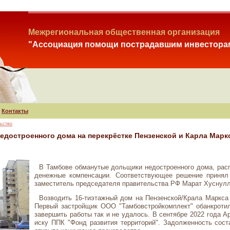
Межрегиональная общественная организация
"Ассоциация помощи пострадавшим инвестора
Контакты
ьство
едостроенного дома на перекрёстке Пензенской и Карла Марк
В Тамбове обманутые дольщики недостроенного дома, расп
денежные компенсации. Соответствующее решение принял 
заместитель председателя правительства РФ Марат Хуснулл
Возводить 16-тиэтажный дом на Пензенской/Крала Маркса 
Первый застройщик ООО "Тамбовстройкомплект" обанкротил
завершить работы так и не удалось. В сентябре 2022 года 
иску ППК "Фонд развития территорий". Задолженность сост