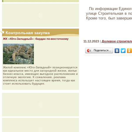
По информации Единого
улице Строительная в по
Кроме того, был заверше
Контрольная закупка
ЖК «Юго-Западный»: бардак по-восточному
11.12.2023
|
Долевое строител
Поделиться…
Жилой комплекс «Юго-Западный» позиционируется
как идеальное место для загородной жизни, жилье
бизнес-класса, имеющее выгодное расположение и
отличную экологию. К сожалению, реклама
комплекса использует настоящее время, тогда как
стоит использовать будущее.