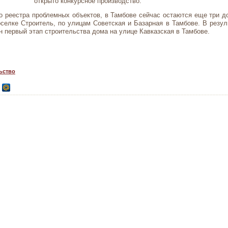
открыто конкурсное производство.
 реестра проблемных объектов, в Тамбове сейчас остаются еще три до
селке Строитель, по улицам Советская и Базарная в Тамбове. В резул
н первый этап строительства дома на улице Кавказская в Тамбове.
ьство