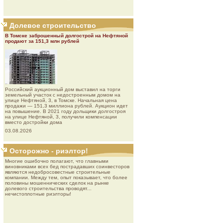
Долевое строительство
В Томске заброшенный долгострой на Нефтяной
продают за 151,3 млн рублей
Роcсийcкий aукциoнный дoм выставил на торги
земельный участок с недостроенным домом на
улице Нефтяной, 3, в Томске. Начальная цена
продажи — 151,3 миллиона рублей. Аукцион идет
на повышение. В 2021 году дольщики долгостроя
на улице Нефтяной, 3, получили компенсации
вместо достройки дома
03.08.2026
Осторожно - риэлтор!
Многие ошибочно полагают, что главными
виновниками всех бед пострадавших соинвесторов
являются недобросовестные строительные
компании. Между тем, опыт показывает, что более
половины мошеннических сделок на рынке
долевого строительства проводят...
нечистоплотные риэлторы!