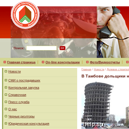
Поиск:
Главная страница
On-line консультации
Фото/Видеоотчеты
Главная
/
Новости
/
Долевое строител
Новости
В Тамбове дольщики н
СМИ о пострадавших
Контрольная закупка
Справочная
Пресс-служба
О нас
Черные риэлторы
Юридическая консультация