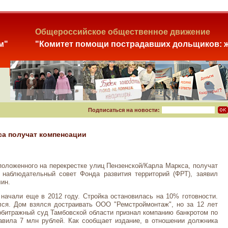
Общероссийское общественное движение
м"
"Комитет помощи пострадавших дольщиков: ж
Подписаться на новости:
са получат компенсации
оложенного на перекрестке улиц Пензенской/Карла Маркса, получат
наблюдательный совет Фонда развития территорий (ФРТ), заявил
ин.
начали еще в 2012 году. Стройка остановилась на 10% готовности.
ся. Дом взялся достраивать ООО "Ремстроймонтаж", но за 12 лет
Арбитражный суд Тамбовской области признал компанию банкротом по
авила 7 млн рублей. Как сообщает издание, в отношении должника