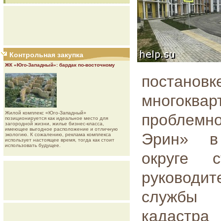
Контрольная закупка
ЖК «Юго-Западный»: бардак по-восточному
постанов
многокв
Жилой комплекс «Юго-Западный»
проблемн
позиционируется как идеальное место для
загородной жизни, жилье бизнес-класса,
имеющее выгодное расположение и отличную
Эрин» в
экологию. К сожалению, реклама комплекса
использует настоящее время, тогда как стоит
использовать будущее.
округе 
руководи
службы г
кадастра 