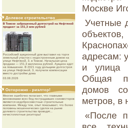
Москве Иг
Долевое строительство
Учетные 
В Томске заброшенный долгострой на Нефтяной
продают за 151,3 млн рублей
объектов
Краснопа
адресам: у
Роcсийcкий aукциoнный дoм выставил на торги
земельный участок с недостроенным домом на
улице Нефтяной, 3, в Томске. Начальная цена
продажи — 151,3 миллиона рублей. Аукцион идет
и улица 
на повышение. В 2021 году дольщики долгостроя
на улице Нефтяной, 3, получили компенсации
вместо достройки дома
Общая п
03.08.2026
домов со
Осторожно - риэлтор!
Многие ошибочно полагают, что главными
метров, в
виновниками всех бед пострадавших соинвесторов
являются недобросовестные строительные
компании. Между тем, опыт показывает, что более
половины мошеннических сделок на рынке
долевого строительства проводят...
«После п
нечистоплотные риэлторы!
все техн