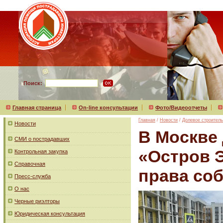
Поиск:
Главная страница
On-line консультации
Фото/Видеоотчеты
Главная
/
Новости
/
Долевое строитель
Новости
В Москве
СМИ о пострадавших
«Остров 
Контрольная закупка
Справочная
права соб
Пресс-служба
О нас
Черные риэлторы
Юридическая консультация