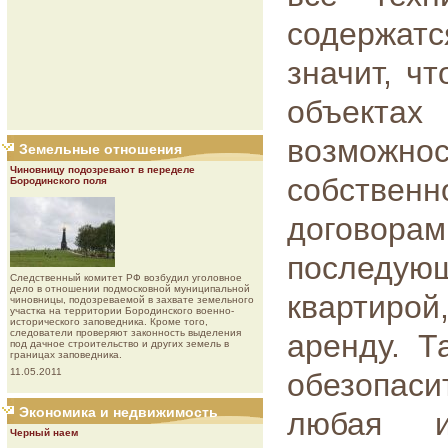
содержатс
значит, ч
объекта
возмож
Земельные отношения
Чиновницу подозревают в переделе
собствен
Бородинского поля
договор
последующ
Следственный комитет РФ возбудил уголовное
дело в отношении подмосковной муниципальной
квартирой
чиновницы, подозреваемой в захвате земельного
участка на территории Бородинского военно-
исторического заповедника. Кроме того,
следователи проверяют законность выделения
аренду. Т
под дачное строительство и других земель в
границах заповедника.
11.05.2011
обезопасит
Экономика и недвижимость
любая и
Черный наем