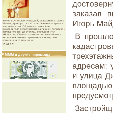
достовер
заказав 
Игорь Май
Более 90% жилых площадей, сдаваемых в наем в
Москве, арендуются с использованием «серых» и
«черных» схем. Об этом со ссылкой на
руководителя департамента жилищной политики и
жилищного фонда столицы сообщает РИА
В прошло
«Новости». Объемы съемного жилья в Москве в
настоящий момент оцениваются экспертами
примерно в 10 млн. кв. м.
кадастро
15.09.2011
трехэтаж
МММ и другие пирамиды
адресам: 
и улица Д
площадью 
предусмот
Застро