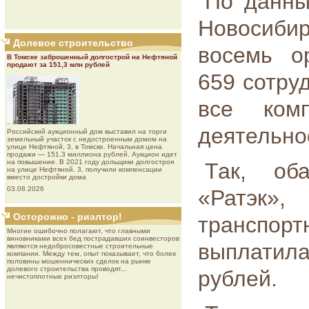
По данны
Новосиби
Долевое строительство
восемь о
В Томске заброшенный долгострой на Нефтяной
продают за 151,3 млн рублей
659 сотру
все ком
деятельно
Роcсийcкий aукциoнный дoм выставил на торги
земельный участок с недостроенным домом на
улице Нефтяной, 3, в Томске. Начальная цена
продажи — 151,3 миллиона рублей. Аукцион идет
на повышение. В 2021 году дольщики долгостроя
Так, об
на улице Нефтяной, 3, получили компенсации
вместо достройки дома
03.08.2026
«Ратэк»
Осторожно - риэлтор!
транспор
Многие ошибочно полагают, что главными
виновниками всех бед пострадавших соинвесторов
выплатил
являются недобросовестные строительные
компании. Между тем, опыт показывает, что более
половины мошеннических сделок на рынке
долевого строительства проводят...
рублей.
нечистоплотные риэлторы!