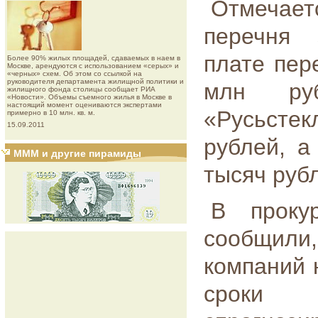
Отмечает
перечня 
плате пер
Более 90% жилых площадей, сдаваемых в наем в
Москве, арендуются с использованием «серых» и
«черных» схем. Об этом со ссылкой на
руководителя департамента жилищной политики и
млн ру
жилищного фонда столицы сообщает РИА
«Новости». Объемы съемного жилья в Москве в
настоящий момент оцениваются экспертами
«Русьсте
примерно в 10 млн. кв. м.
15.09.2011
рублей, а
МММ и другие пирамиды
тысяч руб
В проку
сообщили,
компаний 
сроки 