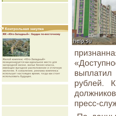
Контрольная закупка
ЖК «Юго-Западный»: бардак по-восточному
признан
Жилой комплекс «Юго-Западный»
«Доступ
позиционируется как идеальное место для
загородной жизни, жилье бизнес-класса,
имеющее выгодное расположение и отличную
выплатил
экологию. К сожалению, реклама комплекса
использует настоящее время, тогда как стоит
использовать будущее.
рублей. 
должников
пресс-слу