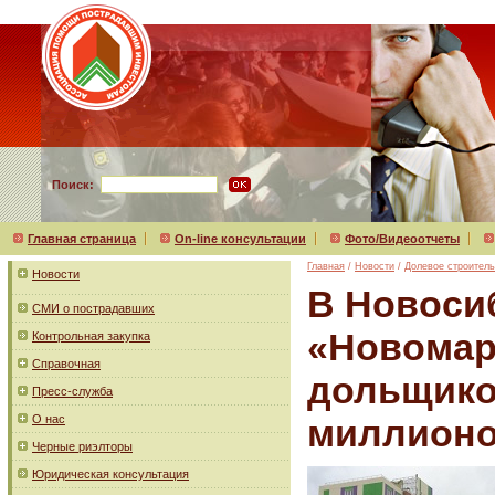
Поиск:
Главная страница
On-line консультации
Фото/Видеоотчеты
Главная
/
Новости
/
Долевое строитель
Новости
В Новоси
СМИ о пострадавших
«Новомар
Контрольная закупка
Справочная
дольщиков
Пресс-служба
О нас
миллионо
Черные риэлторы
Юридическая консультация