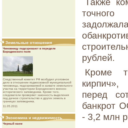
Также ко
точног
задолжала
обанкро
Земельные отношения
строитель
Чиновницу подозревают в переделе
Бородинского поля
рублей.
Кроме т
Следственный комитет РФ возбудил уголовное
кирпич»,
дело в отношении подмосковной муниципальной
чиновницы, подозреваемой в захвате земельного
участка на территории Бородинского военно-
перед со
исторического заповедника. Кроме того,
следователи проверяют законность выделения
под дачное строительство и других земель в
границах заповедника.
банкрот О
11.05.2011
- 3,2 млн 
Экономика и недвижимость
Черный наем