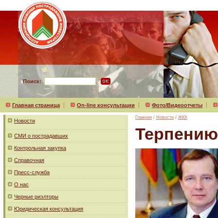
Поиск:
Главная страница
On-line консультации
Фото/Видеоотчеты
Главная
/
Новости
/
ЖКХ
Новости
Терпению
СМИ о пострадавших
Контрольная закупка
Справочная
Пресс-служба
О нас
Черные риэлторы
Юридическая консультация