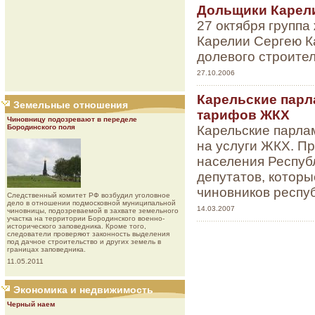
Дольщики Карели
27 октября группа
Карелии Сергею К
долевого строител
27.10.2006
Карельские парл
Земельные отношения
тарифов ЖКХ
Чиновницу подозревают в переделе
Карельские парла
Бородинского поля
на услуги ЖКХ. П
населения Респуб
депутатов, котор
чиновников респуб
Следственный комитет РФ возбудил уголовное
дело в отношении подмосковной муниципальной
14.03.2007
чиновницы, подозреваемой в захвате земельного
участка на территории Бородинского военно-
исторического заповедника. Кроме того,
следователи проверяют законность выделения
под дачное строительство и других земель в
границах заповедника.
11.05.2011
Экономика и недвижимость
Черный наем