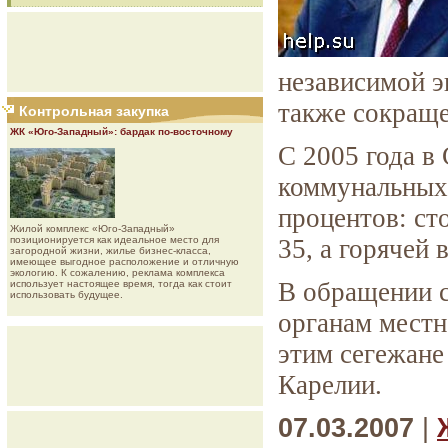
независимой э
также сокраще
Контрольная закупка
ЖК «Юго-Западный»: бардак по-восточному
С 2005 года в
коммунальных 
процентов: ст
Жилой комплекс «Юго-Западный»
позиционируется как идеальное место для
35, а горячей 
загородной жизни, жилье бизнес-класса,
имеющее выгодное расположение и отличную
экологию. К сожалению, реклама комплекса
В обращении с
использует настоящее время, тогда как стоит
использовать будущее.
органам местно
этим сегежане
Карелии.
07.03.2007
|