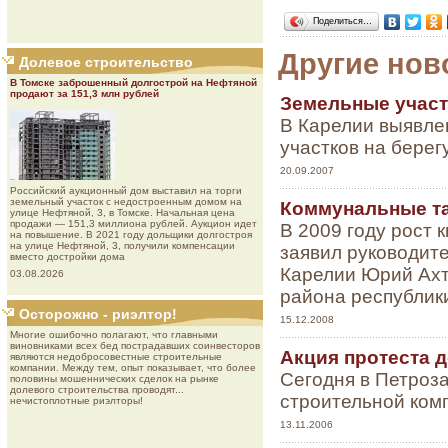
Поделиться…
Другие нов
Долевое строительство
В Томске заброшенный долгострой на Нефтяной
продают за 151,3 млн рублей
Земельные участ
В Карелии выявле
участков на берег
20.09.2007
Роcсийcкий aукциoнный дoм выставил на торги
земельный участок с недостроенным домом на
Коммунальные та
улице Нефтяной, 3, в Томске. Начальная цена
продажи — 151,3 миллиона рублей. Аукцион идет
В 2009 году рост 
на повышение. В 2021 году дольщики долгостроя
на улице Нефтяной, 3, получили компенсации
заявил руководите
вместо достройки дома
Карелии Юрий Ахта
03.08.2026
района республик
Осторожно - риэлтор!
15.12.2008
Многие ошибочно полагают, что главными
виновниками всех бед пострадавших соинвесторов
Акция протеста 
являются недобросовестные строительные
компании. Между тем, опыт показывает, что более
Сегодня в Петроз
половины мошеннических сделок на рынке
долевого строительства проводят...
строительной ком
нечистоплотные риэлторы!
13.11.2006