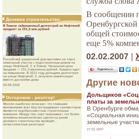
служба слова 
В сообщении п
Долевое строительство
Оренбургской 
В Томске заброшенный долгострой на Нефтяной
продают за 151,3 млн рублей
общей стоимо
еще 5% компен
02.02.2007
|
Роcсийcкий aукциoнный дoм выставил на торги
земельный участок с недостроенным домом на
улице Нефтяной, 3, в Томске. Начальная цена
Поделиться…
продажи — 151,3 миллиона рублей. Аукцион идет
на повышение. В 2021 году дольщики долгостроя
на улице Нефтяной, 3, получили компенсации
Другие нов
вместо достройки дома
03.08.2026
Дольщиков «Соц
Осторожно - риэлтор!
платы за земель
Многие ошибочно полагают, что главными
В Оренбурге обма
виновниками всех бед пострадавших соинвесторов
являются недобросовестные строительные
«Социальная иниц
компании. Между тем, опыт показывает, что более
половины мошеннических сделок на рынке
земельные участки
долевого строительства проводят...
нечистоплотные риэлторы!
27.02.2007