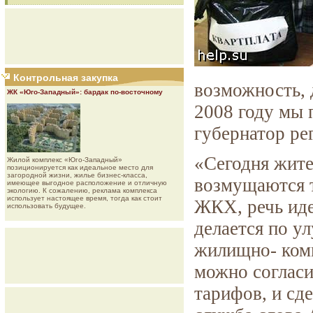
Контрольная закупка
возможность, 
ЖК «Юго-Западный»: бардак по-восточному
2008 году мы 
губернатор ре
«Сегодня жите
Жилой комплекс «Юго-Западный»
позиционируется как идеальное место для
загородной жизни, жилье бизнес-класса,
возмущаются т
имеющее выгодное расположение и отличную
экологию. К сожалению, реклама комплекса
использует настоящее время, тогда как стоит
ЖКХ, речь иде
использовать будущее.
делается по у
жилищно- ком
можно согласи
тарифов, и сд