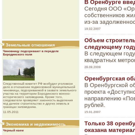
В Оренбурге вве
Сегодня ООО «Ор
собственников жи
из-за задолженнос
19.02.2007
Объем строитель
Земельные отношения
следующему год
Чиновницу подозревают в переделе
В следующем году 
Бородинского поля
квадратных метров
28.09.2009
Оренбургская об
В Оренбургской о
Следственный комитет РФ возбудил уголовное
дело в отношении подмосковной муниципальной
проекта «Доступн
чиновницы, подозреваемой в захвате земельного
участка на территории Бородинского военно-
направлению «Пов
исторического заповедника. Кроме того,
следователи проверяют законность выделения
рублей.
под дачное строительство и других земель в
границах заповедника.
15.01.2007
11.05.2011
Только 38 оренб
Экономика и недвижимость
оказана материа
Черный наем