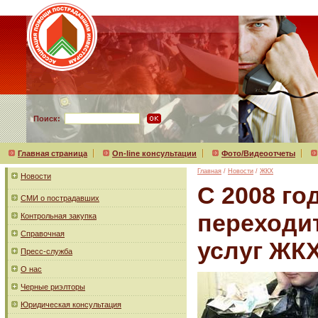
Поиск:
Главная страница
On-line консультации
Фото/Видеоотчеты
Главная
/
Новости
/
ЖКХ
Новости
С 2008 го
СМИ о пострадавших
переходи
Контрольная закупка
Справочная
услуг ЖК
Пресс-служба
О нас
Черные риэлторы
Юридическая консультация