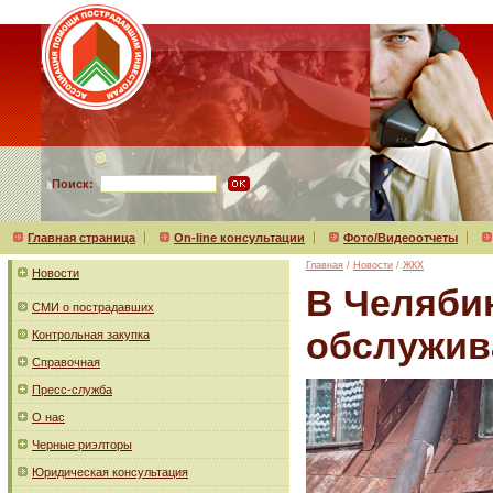
Поиск:
Главная страница
On-line консультации
Фото/Видеоотчеты
Главная
/
Новости
/
ЖКХ
Новости
В Челяби
СМИ о пострадавших
обслужи
Контрольная закупка
Справочная
Пресс-служба
О нас
Черные риэлторы
Юридическая консультация