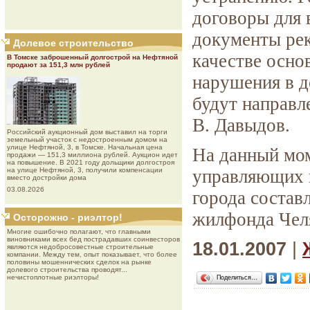
договоры для
документы ре
Долевое строительство
качестве осно
В Томске заброшенный долгострой на Нефтяной
продают за 151,3 млн рублей
нарушения в д
будут направл
В. Давыдов.
Роcсийcкий aукциoнный дoм выставил на торги
земельный участок с недостроенным домом на
улице Нефтяной, 3, в Томске. Начальная цена
На данный мом
продажи — 151,3 миллиона рублей. Аукцион идет
на повышение. В 2021 году дольщики долгостроя
на улице Нефтяной, 3, получили компенсации
управляющих 
вместо достройки дома
03.08.2026
города состав
жилфонда Челя
Осторожно - риэлтор!
Многие ошибочно полагают, что главными
виновниками всех бед пострадавших соинвесторов
18.01.2007
|
являются недобросовестные строительные
компании. Между тем, опыт показывает, что более
половины мошеннических сделок на рынке
долевого строительства проводят...
нечистоплотные риэлторы!
Поделиться…