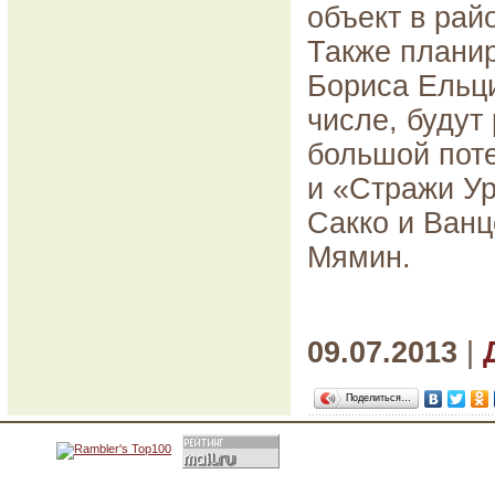
объект в рай
Также планир
Бориса Ельци
числе, будут
большой поте
и «Стражи Ур
Сакко и Ванц
Мямин.
09.07.2013
|
Поделиться…