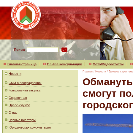
Поиск:
Главная страница
On-line консультации
Фото/Видеоотчеты
Главная
/
Новости
/
Долевое строитель
Новости
Обмануты
СМИ о пострадавших
смогут по
Контрольная закупка
Справочная
городско
Пресс-служба
О нас
Черные риэлторы
Юридическая консультация