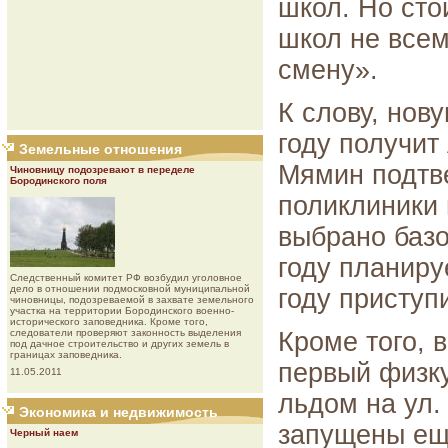
школ. Но сто
школ не всем
смену».
К слову, нов
году получит
Земельные отношения
Мямин подтв
Чиновницу подозревают в переделе
Бородинского поля
поликлиники 
выбрано базо
году планиру
Следственный комитет РФ возбудил уголовное
дело в отношении подмосковной муниципальной
году приступ
чиновницы, подозреваемой в захвате земельного
участка на территории Бородинского военно-
исторического заповедника. Кроме того,
следователи проверяют законность выделения
Кроме того, 
под дачное строительство и других земель в
границах заповедника.
первый физк
11.05.2011
льдом на ул.
Экономика и недвижимость
запущены ещ
Черный наем