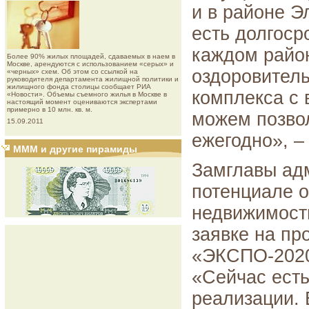
и в районе Э
есть долгоср
каждом райо
Более 90% жилых площадей, сдаваемых в наем в
Москве, арендуются с использованием «серых» и
оздоровитель
«черных» схем. Об этом со ссылкой на
руководителя департамента жилищной политики и
жилищного фонда столицы сообщает РИА
комплекса с 
«Новости». Объемы съемного жилья в Москве в
настоящий момент оцениваются экспертами
примерно в 10 млн. кв. м.
можем позвол
15.09.2011
ежегодно», –
МММ и другие пирамиды
Замглавы ад
потенциале 
недвижимости
заявке на пр
«ЭКСПО-2020»
«Сейчас есть
реализации. 