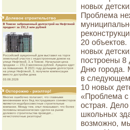
новых детски
Проблема нех
Долевое строительство
муниципальн
В Томске заброшенный долгострой на Нефтяной
продают за 151,3 млн рублей
реконструкци
20 объектов.
новых детски
Роcсийcкий aукциoнный дoм выставил на торги
построены 8 
земельный участок с недостроенным домом на
улице Нефтяной, 3, в Томске. Начальная цена
продажи — 151,3 миллиона рублей. Аукцион идет
Дню города. 
на повышение. В 2021 году дольщики долгостроя
на улице Нефтяной, 3, получили компенсации
вместо достройки дома
в следующем 
03.08.2026
10 новых дет
Осторожно - риэлтор!
«Проблема с 
Многие ошибочно полагают, что главными
виновниками всех бед пострадавших соинвесторов
острая. Дело
являются недобросовестные строительные
компании. Между тем, опыт показывает, что более
половины мошеннических сделок на рынке
школьных зд
долевого строительства проводят...
нечистоплотные риэлторы!
возможно, мы