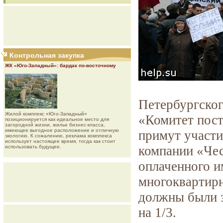
Контрольная закупка
ЖК «Юго-Западный»: бардак по-восточному
Петербургско
Жилой комплекс «Юго-Западный»
«Комитет пос
позиционируется как идеальное место для
загородной жизни, жилье бизнес-класса,
имеющее выгодное расположение и отличную
примут участи
экологию. К сожалению, реклама комплекса
использует настоящее время, тогда как стоит
компании «Чес
использовать будущее.
оплаченного и
многоквартирн
должны были з
на 1/3.