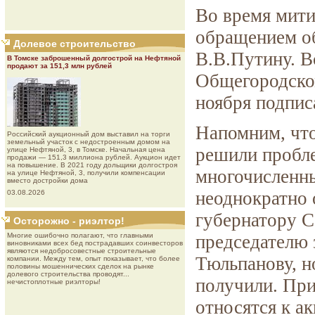
Во время мити
обращением о
Долевое строительство
В.В.Путину. В
В Томске заброшенный долгострой на Нефтяной
продают за 151,3 млн рублей
Общегородско
ноября подпис
Напомним, что
Роcсийcкий aукциoнный дoм выставил на торги
земельный участок с недостроенным домом на
решили пробл
улице Нефтяной, 3, в Томске. Начальная цена
продажи — 151,3 миллиона рублей. Аукцион идет
на повышение. В 2021 году дольщики долгостроя
многочисленны
на улице Нефтяной, 3, получили компенсации
вместо достройки дома
неоднократно 
03.08.2026
губернатору С
Осторожно - риэлтор!
Многие ошибочно полагают, что главными
председателю 
виновниками всех бед пострадавших соинвесторов
являются недобросовестные строительные
Тюльпанову, н
компании. Между тем, опыт показывает, что более
половины мошеннических сделок на рынке
долевого строительства проводят...
получили. При
нечистоплотные риэлторы!
относятся к а