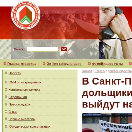
Поиск:
Главная страница
On-line консультации
Фото/Видеоотчеты
Главная
/
Новости
/
Долевое строитель
Новости
В Санкт-
СМИ о пострадавших
дольщики
Контрольная закупка
Справочная
выйдут н
Пресс-служба
О нас
Черные риэлторы
Юридическая консультация