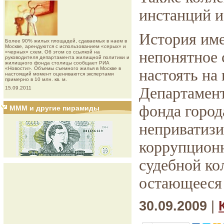
инстанций и
История име
Более 90% жилых площадей, сдаваемых в наем в
Москве, арендуются с использованием «серых» и
непонятное 
«черных» схем. Об этом со ссылкой на
руководителя департамента жилищной политики и
жилищного фонда столицы сообщает РИА
«Новости». Объемы съемного жилья в Москве в
настоять на
настоящий момент оцениваются экспертами
примерно в 10 млн. кв. м.
Департамен
15.09.2011
фонда город
МММ и другие пирамиды
неприватизи
коррупционн
судебной ко
остающееся 
30.09.2009
|