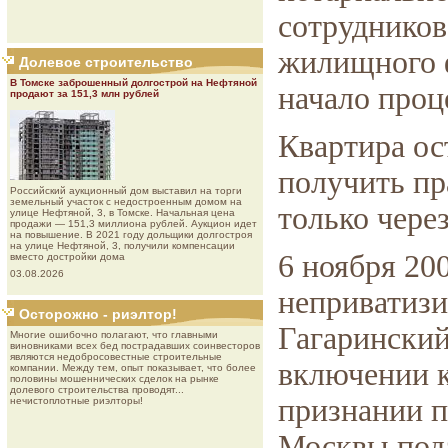
сотруднико
жилищного 
Долевое строительство
В Томске заброшенный долгострой на Нефтяной
начало проц
продают за 151,3 млн рублей
Квартира ос
получить пр
Роcсийcкий aукциoнный дoм выставил на торги
земельный участок с недостроенным домом на
только через
улице Нефтяной, 3, в Томске. Начальная цена
продажи — 151,3 миллиона рублей. Аукцион идет
на повышение. В 2021 году дольщики долгостроя
на улице Нефтяной, 3, получили компенсации
6 ноября 20
вместо достройки дома
03.08.2026
неприватизи
Осторожно - риэлтор!
Гагаринский
Многие ошибочно полагают, что главными
виновниками всех бед пострадавших соинвесторов
являются недобросовестные строительные
включении к
компании. Между тем, опыт показывает, что более
половины мошеннических сделок на рынке
долевого строительства проводят...
признании 
нечистоплотные риэлторы!
Москвы пода