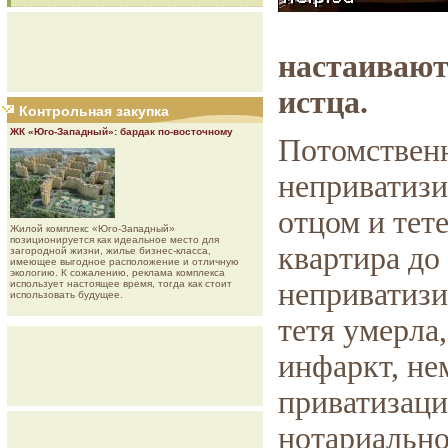
настаивают
истца.
Контрольная закупка
ЖК «Юго-Западный»: бардак по-восточному
Потомствен
неприватизи
отцом и тет
Жилой комплекс «Юго-Западный»
позиционируется как идеальное место для
квартира до
загородной жизни, жилье бизнес-класса,
имеющее выгодное расположение и отличную
экологию. К сожалению, реклама комплекса
неприватизи
использует настоящее время, тогда как стоит
использовать будущее.
тетя умерла,
инфаркт, не
приватизаци
нотариально