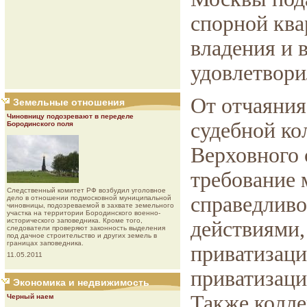
спорной ква
владения и 
удовлетвори
От отчаяния
Земельные отношения
Чиновницу подозревают в переделе
судебной ко
Бородинского поля
Верховного 
требование 
Следственный комитет РФ возбудил уголовное
справедливо
дело в отношении подмосковной муниципальной
чиновницы, подозреваемой в захвате земельного
участка на территории Бородинского военно-
исторического заповедника. Кроме того,
действиями,
следователи проверяют законность выделения
под дачное строительство и других земель в
границах заповедника.
приватизаци
11.05.2011
приватизац
Экономика и недвижимость
Также колле
Черный наем