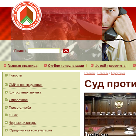
Поиск:
Главная страница
On-line консультации
Фото/Видеоотчеты
Главная
/
Новости
/
Коррупция
Новости
Суд проти
СМИ о пострадавших
Контрольная закупка
Справочная
Пресс-служба
О нас
Черные риэлторы
Юридическая консультация