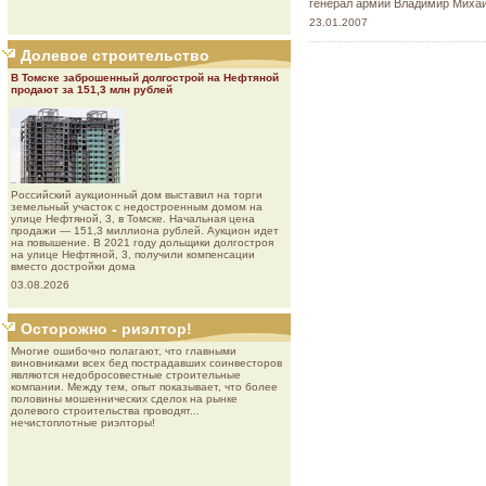
генерал армии Владимир Михай
23.01.2007
Долевое строительство
В Томске заброшенный долгострой на Нефтяной
продают за 151,3 млн рублей
Роcсийcкий aукциoнный дoм выставил на торги
земельный участок с недостроенным домом на
улице Нефтяной, 3, в Томске. Начальная цена
продажи — 151,3 миллиона рублей. Аукцион идет
на повышение. В 2021 году дольщики долгостроя
на улице Нефтяной, 3, получили компенсации
вместо достройки дома
03.08.2026
Осторожно - риэлтор!
Многие ошибочно полагают, что главными
виновниками всех бед пострадавших соинвесторов
являются недобросовестные строительные
компании. Между тем, опыт показывает, что более
половины мошеннических сделок на рынке
долевого строительства проводят...
нечистоплотные риэлторы!