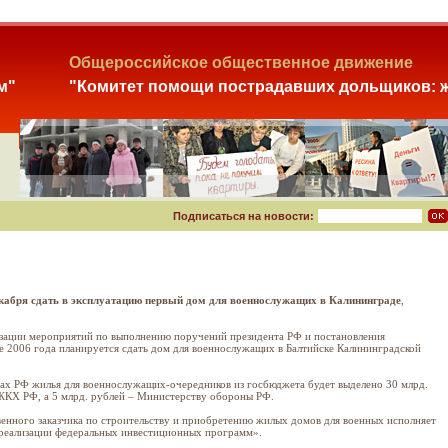
Общероссийское общественное движение
м"
"Комитет помощи пострадавших дольщиков: ж
Подписаться на новости:
екабря сдать в эксплуатацию первый дом для военнослужащих в Калининграде
,
лизации мероприятий по выполнению поручений президента РФ и постановления
е 2006 года планируется сдать дом для военнослужащих в Балтийске Калининградской
нах РФ жилья для военнослужащих-очередников из госбюджета будет выделено 30 млрд.
 ЖКХ РФ, а 5 млрд. рублей – Министерству обороны РФ.
венного заказчика по строительству и приобретению жилых домов для военных исполняет
 реализации федеральных инвестиционных программ».