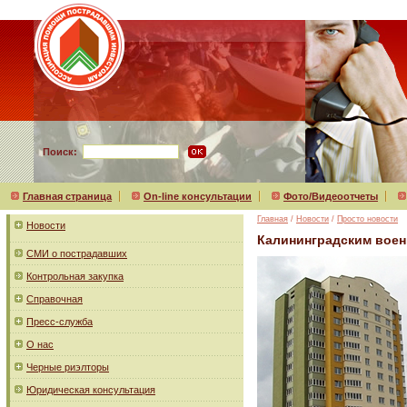
Поиск:
Главная страница
On-line консультации
Фото/Видеоотчеты
Главная
/
Новости
/
Просто новости
Новости
Калининградским вое
СМИ о пострадавших
Контрольная закупка
Справочная
Пресс-служба
О нас
Черные риэлторы
Юридическая консультация