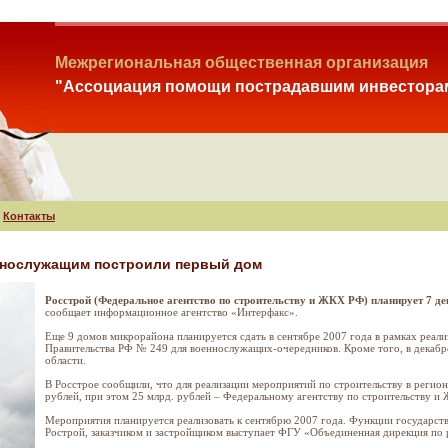
Межрегиональная общественная организация
"Ассоциация помощи пострадавшим инвестора
Контакты
ннослужащим построили первый дом
Росстрой (Федеральное агентство по строительству и ЖКХ РФ) планирует 7 д
сообщает информационное агентство «Интерфакс».
Еще 9 домов микрорайона планируется сдать в сентябре 2007 года в рамках реа
Правительства РФ № 249 для военнослужащих-очередников. Кроме того, в декабр
области.
В Росстрое сообщили, что для реализации мероприятий по строительству в регио
рублей, при этом 25 млрд. рублей – Федеральному агентству по строительству и
Мероприятия планируется реализовать к сентябрю 2007 года. Функции государст
Рострой, заказчиком и застройщиком выступает ФГУ «Объединенная дирекция по