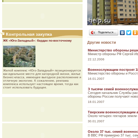
Поделиться…
Контрольная закупка
ЖК «Юго-Западный»: бардак по-восточному
Другие новости
Министерство обороны реши
Министр обороны РФ Сергей Ива
22.12.2006
Военнослужащим построят 18
Жилой комплекс «Юго-Западный» позиционируется
Министерство обороны и Росст
как идеальное место для загородной жизни, жилье
бизнес-класса, имеющее выгодное расположение и
16.01.2007
отличную экологию. К сожалению, реклама
комплекса использует настоящее время, тогда как
стоит использовать будущее.
З тысячи семей военнослужа
Сегодня начальник Службы рас
обороны России получают ново
18.01.2007
Тверским военнослужащим а
Около четырех гектаров земли
30.01.2007
Около 37 тыс. семей военно
В ВВС РФ примерно 37 тыс. се