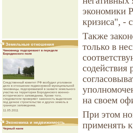
негативных 
экономики Р
кризиса", - 
Также закон
только в не
Земельные отношения
Чиновницу подозревают в переделе
Бородинского поля
соответству
содействия
согласовыва
Следственный комитет РФ возбудил уголовное
дело в отношении подмосковной муниципальной
уполномочен
чиновницы, подозреваемой в захвате земельного
участка на территории Бородинского военно-
исторического заповедника. Кроме того,
на своем оф
следователи проверяют законность выделения
под дачное строительство и других земель в
границах заповедника.
11.05.2011
При этом но
Экономика и недвижимость
применять к
Черный наем