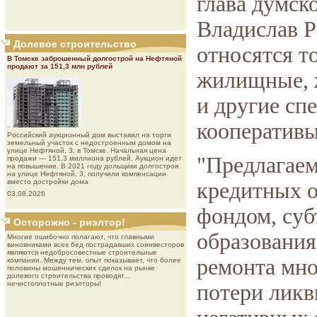
глава думск
Владислав Р
Долевое строительство
относятся т
В Томске заброшенный долгострой на Нефтяной
продают за 151,3 млн рублей
жилищные, 
и другие сп
кооперативы
Роcсийcкий aукциoнный дoм выставил на торги
земельный участок с недостроенным домом на
улице Нефтяной, 3, в Томске. Начальная цена
"Предлагаем
продажи — 151,3 миллиона рублей. Аукцион идет
на повышение. В 2021 году дольщики долгостроя
на улице Нефтяной, 3, получили компенсации
вместо достройки дома
кредитных о
03.08.2026
фондом, су
Осторожно - риэлтор!
образования
Многие ошибочно полагают, что главными
виновниками всех бед пострадавших соинвесторов
являются недобросовестные строительные
ремонта мно
компании. Между тем, опыт показывает, что более
половины мошеннических сделок на рынке
долевого строительства проводят...
нечистоплотные риэлторы!
потери ликв