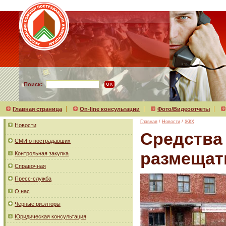
Поиск:
Главная страница
On-line консультации
Фото/Видеоотчеты
Главная
/
Новости
/
ЖКХ
Новости
Средства
СМИ о пострадавших
размещат
Контрольная закупка
Справочная
Пресс-служба
О нас
Черные риэлторы
Юридическая консультация